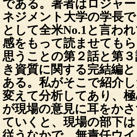
である。著者はロジャー
ネジメント大学の学長で
として全米No.1と言わ
感をもって読ませてもら
思うことの第２話と第３
き資質に関する完結編と
ある。私がそこで紹介し
変えて分析してあり、極
が現場の意見に耳をかさ
ていくと、現場の部下は
従うなかで、無責任ウイ