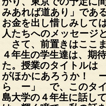
かり、東京での予定に
みあれば道あり」であ
お金を出し惜しみして
人たちへのメッセージ
さて、前置きはここま
４年生の学生達は、期
た。授業のタイトルは
がほかにあろうか！ 
ら ー」 で、このタ
島大学の４年生に話し