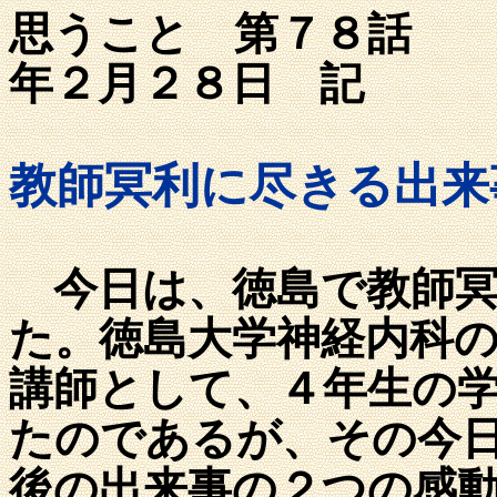
思うこと 第
年２月２８
教師冥利に尽きる出
今日は、徳島で教師冥
た。徳島大学神経内科
講師として、４年生の
たのであるが、その今
後の出来事の２つの感