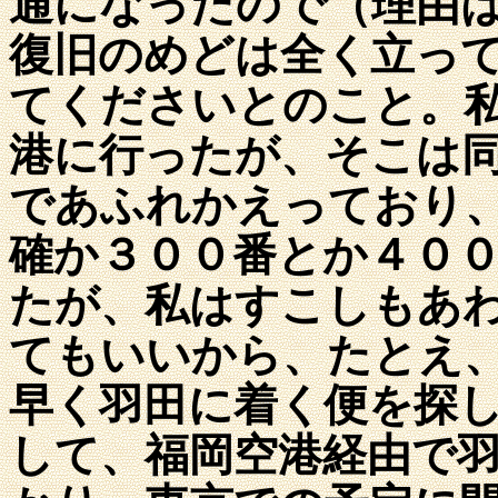
通になったので（理由
復旧のめどは全く立っ
てくださいとのこと。
港に行ったが、そこは
であふれかえっており
確か３００番とか４０
たが、私はすこしもあ
てもいいから、たとえ
早く羽田に着く便を探
して、福岡空港経由で