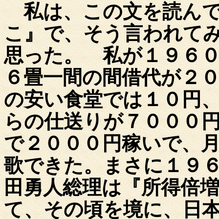
私は、この文を読んで
こ』で、そう言われて
思った。 私が１９６
６畳一間の間借代が２
の安い食堂では１０円
らの仕送りが７０００
で２０００円稼いで、
歌できた。まさに１９
田勇人総理は『所得倍
て、その頃を境に、日