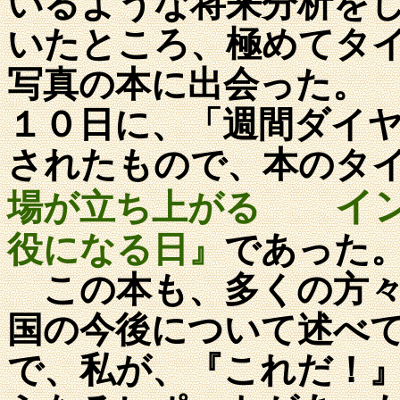
いるような将来分析を
いたところ、極めてタ
写真の本に出会った。
１０日に、「週間ダイ
されたもので、本のタ
イン
場が立ち上がる
役になる日』
であった
この本も、多くの方々
国の今後について述べ
で、私が、『これだ！