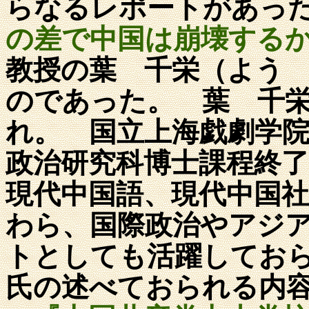
らなるレポートがあっ
の差で中国は崩壊する
教授の葉 千栄（よう
のであった。 葉 千
れ。 国立上海戯劇学
政治研究科博士課程終
現代中国語、現代中国
わら、国際政治やアジ
トとしても活躍してお
氏の述べておられる内