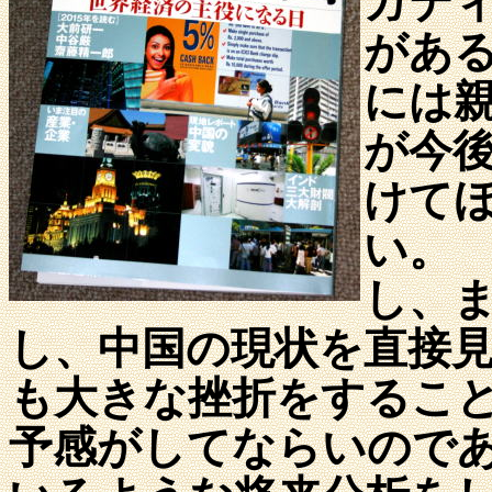
ガテ
があ
には
が今
けて
い。
し、
し、中国の現状を直接
も大きな挫折をするこ
予感がしてならいので