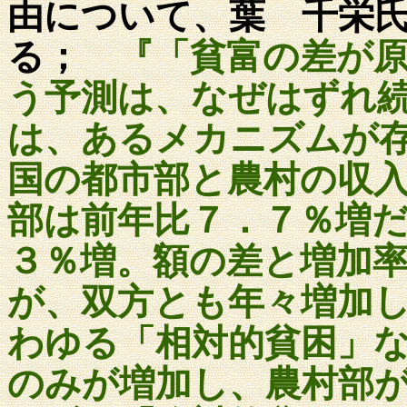
由について、葉 千栄
る；
『「貧富の差が
う予測は、なぜはずれ
は、あるメカニズムが
国の都市部と農村の収
部は前年比７．７％増
３％増。額の差と増加
が、双方とも年々増加
わゆる「相対的貧困」
のみが増加し、農村部