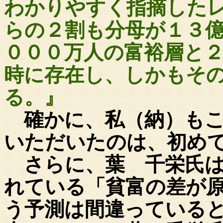
わかりやすく指摘した
らの２割も分母が１３
０００万人の富裕層と
時に存在し、しかもそ
る。』
確かに、私（納）もこ
いただいたのは、初め
さらに、葉 千栄氏は
れている「貧富の差が
う予測は間違っている