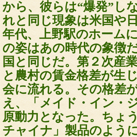
から、彼らは“爆発”し
れと同じ現象は米国や
年代、上野駅のホーム
の姿はあの時代の象徴
国と同じだ。第２次産
と農村の賃金格差が生
会に流れる。その格差
え、「メイド・イン・
原動力となった。ちょ
チャイナ」製品のよう