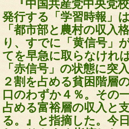
『中国共産党中央党
発行する「学習時報」
「都市部と農村の収入
り、すでに「黄信号」
てを早急に取らなけれ
「赤信号」の状態に突
２割を占める貧困階層
口のわずか４％。その
占める富裕層の収入と
る。』
と指摘した。今