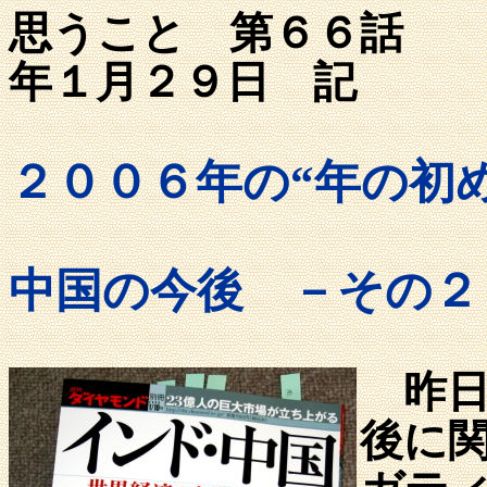
思うこと 第
年１月２９日 記
２００６年の“年の初
中国の今後 －その２
昨日
後に