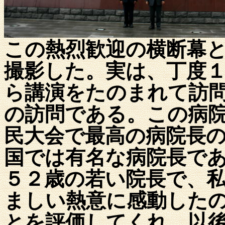
この熱烈歓迎の横断幕
撮影した。実は、丁度
ら講演をたのまれて訪
の訪問である。この病
民大会で最高の病院長
国では有名な病院長で
５２歳の若い院長で、
ましい熱意に感動した
とを評価してくれ、以