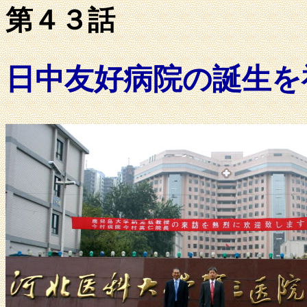
第４３話 ２００
日中友好病院の誕生を