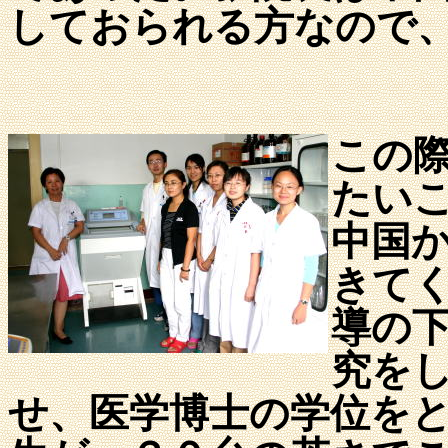
しておられる方なので
この
たい
中国
きて
導の
究を
せ、医学博士の学位を