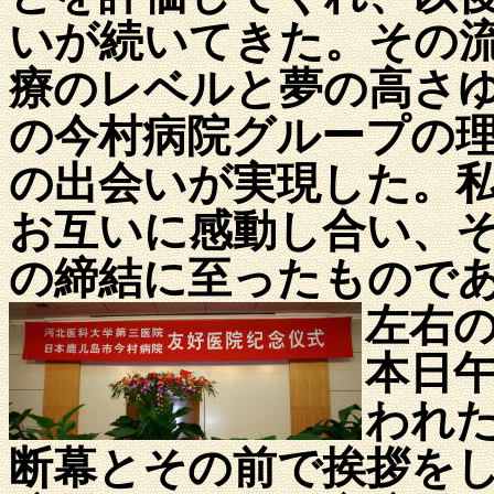
いが続いてきた。その
療のレベルと夢の高さ
の今村病院グループの
の出会いが実現した。
お互いに感動し合い、
の締結に至ったもので
左右
本日
われ
断幕とその前で挨拶を