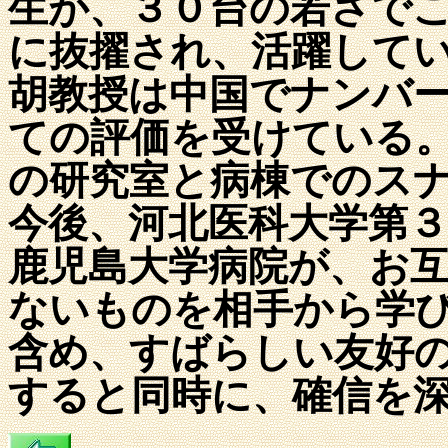
生が、３０台の若さで
に抜擢され、活躍して
胡教授は中国でナンバ
ての評価を受けている
の研究室と病棟でのス
今後、河北医科大学第
鹿児島大学病院が、お
ないものを相手から学
含め、すばらしい友好
すると同時に、確信を