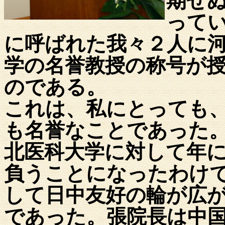
期せ
って
に呼ばれた我々２人に
学の名誉教授の称号が
のである。
これは、私にとっても
も名誉なことであった
北医科大学に対して年
負うことになったわけ
して日中友好の輪が広
であった。張院長は中