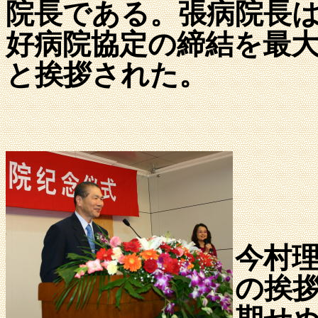
院長である。張病院長
好病院協定の締結を最
と挨拶された。
今村
の挨