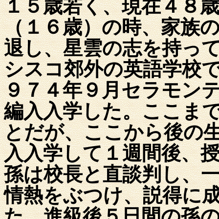
１５歳若く、現在４８
（１６歳）の時、家族
退し、星雲の志を持っ
シスコ郊外の英語学校
９７４年９月セラモン
編入入学した。ここま
とだが、ここから後の
入入学して１週間後、
孫は校長と直談判し、
情熱をぶつけ、説得に
た。進級後５日間の孫