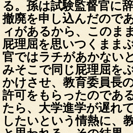
る。孫は試験監督官に
撤廃を申し込んだので
ィがあるから、このま
屁理屈を思いつくまま
官ではラチがあかない
みそこで同じ屁理屈を
かけさせ、教育委員長
許可をもらったのであ
たら、大学進学が遅れ
したいという情熱に、