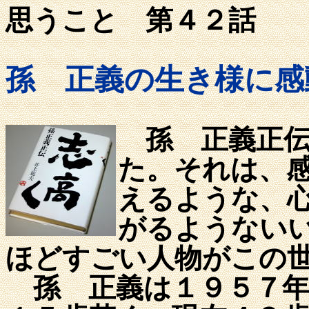
思うこと 第４２話 
孫 正義の生き様に感
孫 正義正伝
た。それは、
えるような、
がるようない
ほどすごい人物がこの
孫 正義は１９５７年