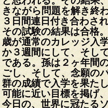
と思われる。その結果
きながら問題を解き終
３日間連日付き合わさ
その試験の結果は合格
歳が通常のカレッジ入
か３週間にして、そし
である。孫は２ヶ年間
ごし、そして、念願の
群の成績で入学を果た
可能に近い目標を掲げ
今日の、世界に冠たる