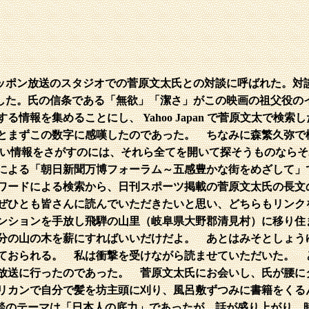
ッポン放送のスタジオでの菅原文太氏との対談に呼ばれた。対
した。氏の信条である「無欲」「潔さ」がこの映画の祖父役の
報を集めることにし、 Yahoo Japan で菅原文太で検索したと
まずこの数字に感嘆したのであった。 ちなみに森繁久弥で検索し
分のほしい情報をさがすのには、それら全てを開いて探そうものな
による「朝日新聞万博フォーラム～五感豊かな街をめざして」
ワードによる検索から、日刊スポーツ掲載の菅原文太氏の長文
ぜひとも皆さんに読んでいただきたいと思い、どちらもリンク
ンションを手放し飛騨の山里（岐阜県大野郡清見村）に移り住
分の山の木を薪にすればいいだけだよ。 あとはみそとしょう
ておられる。 私は衝撃を受けながら読ませていただいた。 
放送に行ったのであった。 菅原文太氏にお会いし、氏が腰に
リカンで自分で髪を坊主頭に刈り、風呂敷ずつみに書籍をくる
談のテーマは「日本人の底力」であったが、話が盛り上がり、