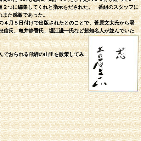
組２つに編集してくれと指示をだされた。 番組のスタッフに
れまた感激であった。
の４月５日付けで出版されたとのことで、菅原文太氏から署
忠信氏、亀井静香氏、堀江謙一氏など超知名人が並んでいた
んでおられる飛騨の山里を散策してみ