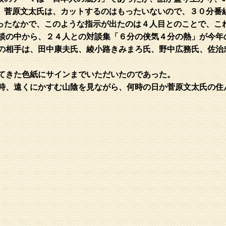
、菅原文太氏は、カットするのはもったいないので、３０分番
ったなかで、このような指示が出たのは４人目とのことで、こ
の中から、２４人との対談集「６分の侠気４分の熱」が今年
の相手は、田中康夫氏、綾小路きみまろ氏、野中広務氏、佐治
てきた色紙にサインまでいただいたのであった。
時、遠くにかすむ山陰を見ながら、何時の日か菅原文太氏の住