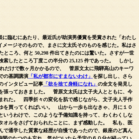
談に臨むにあたり、最近氏が助演男優賞を受賞された「わたし
イメージそのもので、まさに文太氏そのものを感じた。私はさ
ころ、何と 50,298 件出てきた
のには驚いた。さすが一世
たところ丁度この半分の 25,125 件であった。 しかし
らそれだけで数ヶ月かかるので、 菅原文太に飛騨高山のキーワ
での基調講演
「私が都市にすまないわけ」
を探し出し、さら
のインタビュー記事
「欲を捨て身軽になれ」
の全文を発見し
を張っておきました。 菅原文太氏は文子夫人とともに、今
まれた。 四季折々の変化
を肌で感じながら、文子夫人手作
ゆを買ってくればいい。 山から一歩も出なきゃ、月に１０
というわけで、このような予備知識を持って、わくわくしな
タオルをさげておられたことに、まず感動した。 私も、医
んで通学した質素な経歴が自慢であったので、銀座のど真ん
時間のたつのも忘れ、気がついたら予定の６０分が経ってい