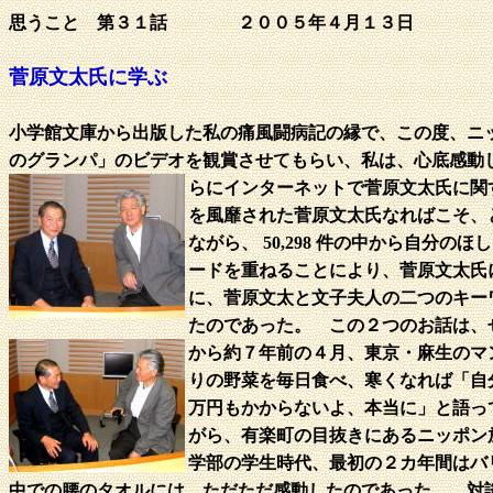
思うこと 第３１話 ２００５年４月１３日
菅原文太氏に学ぶ
小学館文庫から出版した私の痛風闘病記の縁で、この度、ニ
のグランパ」のビデオを観賞させてもらい、私は、心底感動
らにインターネットで菅原文太氏に関する情
を風靡された菅原文太氏なればこそ、と
ながら、 50,298 件の中から自
ードを重ねることにより、菅原文太氏
に、菅原文太と文子夫人の二つのキー
たのであった。 この２つのお話は、
から約７年前の４月、東京・麻生のマ
りの野菜を毎日食べ、寒くなれば「自
万円もかからないよ、本当に」と語っ
がら、有楽町の目抜きにあるニッポン
学部の学生時代、最初の２カ年間はバ
中での腰のタオルには、ただただ感動したのであった。 対