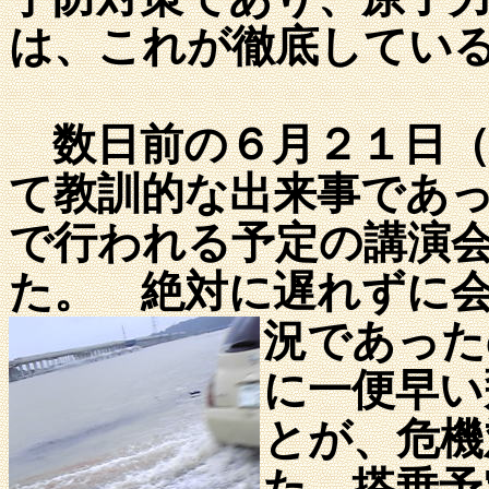
は、これが徹底してい
数日前の６月２１日（
て教訓的な出来事であ
で行われる予定の講演
た。 絶対に遅れずに
況であった
に一便早い
とが、危機
た。搭乗予