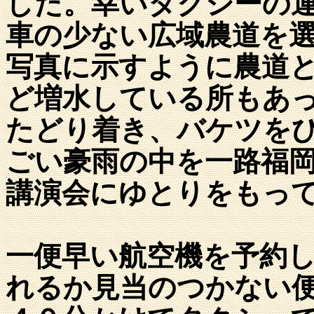
した。幸いタクシーの
車の少ない広域農道を
写真に示すように農道
ど増水している所もあ
たどり着き、バケツを
ごい豪雨の中を一路福
講演会にゆとりをもっ
一便早い航空機を予約
れるか見当のつかない