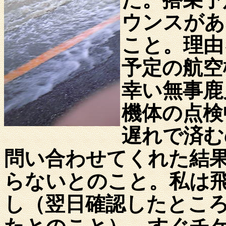
ウンスがあ
こと。理由
予定の航空
幸い無事鹿
機体の点検
遅れで済む
問い合わせてくれた結
らないとのこと。私は
し（翌日確認したとこ