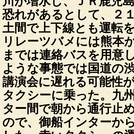
川が増水し、ＪＲ鹿児
恐れがあるとして、２
土間で上下線とも運転
リレーツバメには熊本
までは連絡バスを用意
ような事態では国道の
講演会に遅れる可能性
タクシーに乗った。九
ター間で朝から通行止
ので、御船インターか