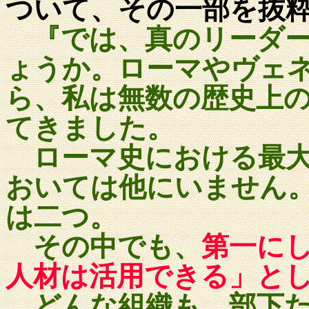
ついて、その一部を抜
『では、真のリーダ
ょうか。ローマやヴェ
ら、私は無数の歴史上
てきました。
ローマ史における最大
おいては他にいません
は二つ。
その中でも、
第一に
人材は活用できる」と
どんな組織も、部下た