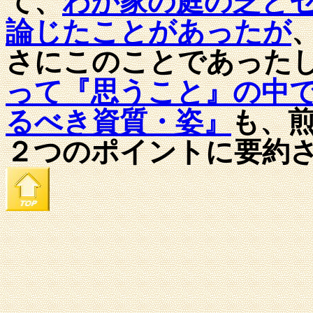
て、
わが家の庭の芝と
論じたことがあったが
さにこのことであった
って『思うこと』の中
るべき資質・姿』
も、
２つのポイントに要約