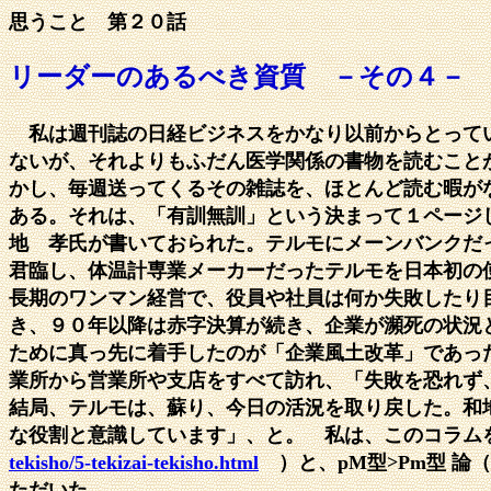
思うこと 第２０話
リーダーのあるべき資質 －その４－
私は週刊誌の日経ビジネスをかなり以前からとってい
ないが、それよりもふだん医学関係の書物を読むこと
かし、毎週送ってくるその雑誌を、ほとんど読む暇が
ある。それは、「有訓無訓」という決まって１ページし
地 孝氏が書いておられた。テルモにメーンバンクだ
君臨し、体温計専業メーカーだったテルモを日本初の
長期のワンマン経営で、役員や社員は何か失敗したり
き、９０年以降は赤字決算が続き、企業が瀕死の状況
ために真っ先に着手したのが「企業風土改革」であっ
業所から営業所や支店をすべて訪れ、「失敗を恐れず
結局、テルモは、蘇り、今日の活況を取り戻した。和
な役割と意識しています」、と。 私は、このコラ
tekisho/5-tekizai-tekisho.html
）と、pM型>Pm型 論
ただいた。