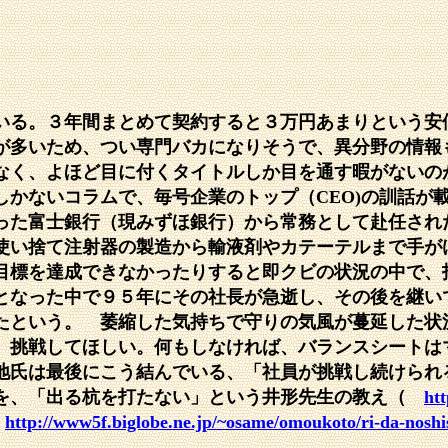
る。３年間まとめて契約すると３万円あまりという安
が多いため、つい専門バカになりそうで、異分野の情報
なく、よほど目に付くタイトルしか目を通す暇がないの
かないコラムで、毎号企業のトップ（CEO)の訓話が
った富士銀行（現みずほ銀行）から常務として赴任され
使い捨て注射器の製造から輸液剤やカテーテルまで手が
目標を達成できなかったりすると即クビの状況の中で、
となった中で９５年にその社長が急逝し、その後を継い
たという。 萎縮した気持ちで守りの気風が蔓延した状
、挑戦してほしい。何もしなければ、バランスシートは
地氏は最後にこう結んでいる、「社員が挑戦し続けられ
ムを、「出る杭を打たない」という井形先生の教え（
htt
（
http://www5f.biglobe.ne.jp/~osame/omoukoto/ri-da-noshi