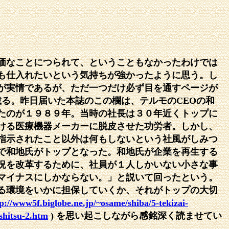
価なことにつられて、ということもなかったわけでは
も仕入れたいという気持ちが強かったように思う。し
が実情であるが、ただ一つだけ必ず目を通すページが
載る。昨日届いた本誌のこの欄は、テルモのCEOの和
たのが１９８９年。当時の社長は３０年近くトップに
ける医療機器メーカーに脱皮させた功労者。しかし、
指示されたこと以外は何もしないという社風がしみつ
で和地氏がトップとなった。和地氏が企業を再生する
況を改革するために、社員が１人しかいない小さな事
マイナスにしかならない。」と説いて回ったという。
る環境をいかに担保していくか、それがトップの大切
p://www5f.biglobe.ne.jp/~osame/shiba/5-tekizai-
shitsu-2.htm
) を思い起こしながら感銘深く読ませてい