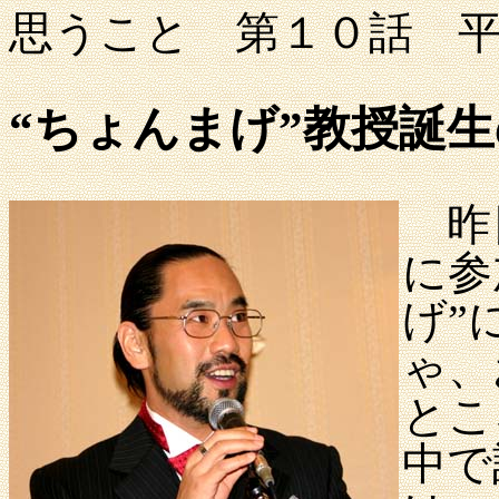
思うこと 第１０話 
“ちょんまげ”教授誕
昨日
に参
げ”
ゃ、
とこ
中で