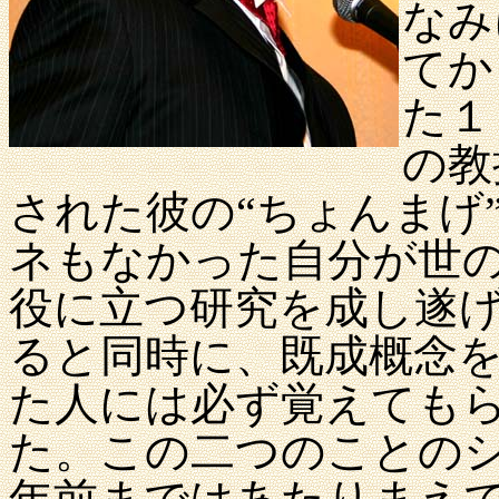
なみ
てか
た１
の教
された彼の“ちょんまげ
ネもなかった自分が世
役に立つ研究を成し遂
ると同時に、既成概念
た人には必ず覚えても
た。この二つのことの