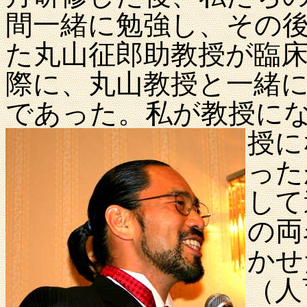
間一緒に勉強し、その
た丸山征郎助教授が臨
際に、丸山教授と一緒
であった。私が教授に
授に
った
して
の両
かせ
（人