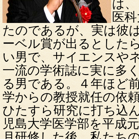
は、
医科
たのであるが、実は彼
ーベル賞が出るとした
い男で、サイエンスや
一流の学術誌に実に多
る男である。４年ほど
学からの教授就任の依
ひたすら研究に打ち込
児島大学医学部を平成
月研修した後、私たち