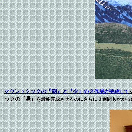
マウントクックの『朝』と『夕』
の２作品が
完成して
ックの『昼』
を最終完成させるのにさらに３週間もかかっ