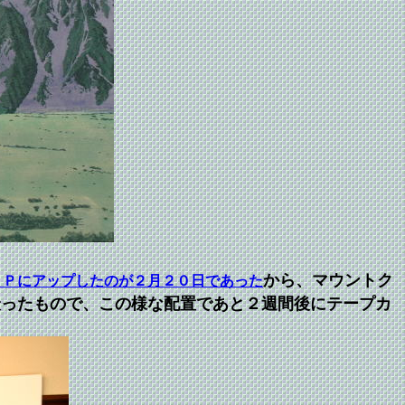
から、
マウントク
ＨＰにアップしたのが２月２０日であった
ったもので、この様な配置であと２週間後にテープカ