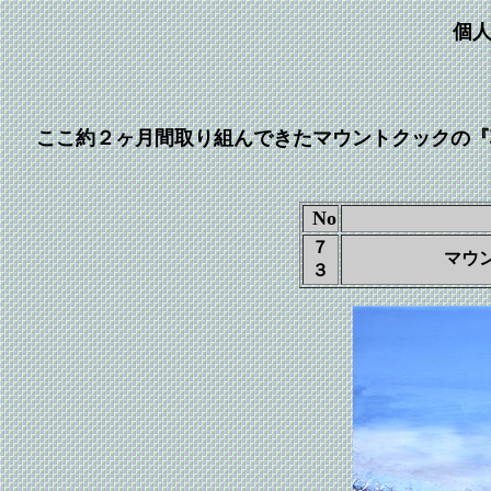
個
ここ約２ヶ月間取り組んできたマウントクックの『
No
７
マウ
３