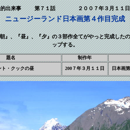
人的出来事
第７１話 ２００７年３月１１日
ニュージーランド日本画第４作目完成
朝』、『昼』、『夕』の３部作全てがやっと完成した
ップする。
題名
制作年
ント・クックの昼
200７年３月１１日
日本画