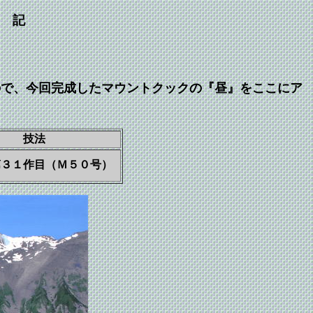
 記
ので、今回完成した
マウントクックの『昼』をここにア
技法
第３１作目（Ｍ５０号）