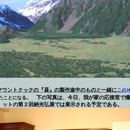
マウントクックの『昼』の製作途中のものと一緒に
この
下の写真は、今日、我が家の応接室で撮
たことになる。
ットの第２回納光弘展では展示される予定である。