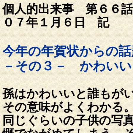
個人的出来事
０７年１月６
今年の年賀状からの話
－その３－ かわいい
孫はかわいいと誰もが
その意味がよくわかる
同じぐらいの子供の写