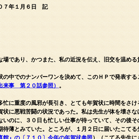
０７年１月６日 記
な場であり、かつまた、私の近況を伝え、旧交を温める
状の中でのナンバーワンを決めて、このＨＰで発表する
出来事 第２０話参照）
。
多忙に重度の風邪が長引き、とても年賀状に時間をさけ
賀状に悪戦苦闘の状況であった。私は先生が体を壊さな
ないのに、３０日も忙しい仕事が待っていて、その後そ
期待薄とみていた。ところが、１月２日に届いたこてる
真館』の〔７１０〕今年の年賀状参照
）（こてる先生に