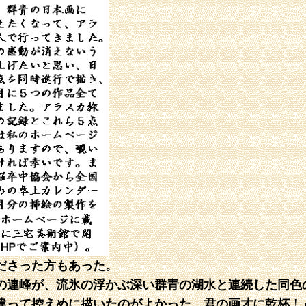
ださった方もあった。
の連峰が、流氷の浮かぶ深い群青の湖水と連続した同色
違って控えめに描いたのがよかった。君の画才に乾杯！