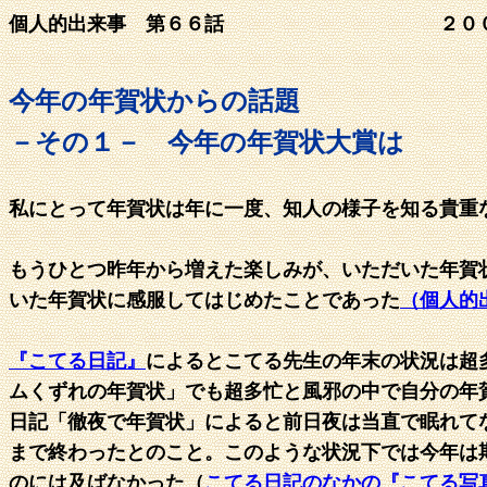
個人的出来事 第６６話 ２０
今年の年賀状からの話題
－その１－ 今年の年賀状大賞は
私にとって年賀状は年に一度、知人の様子を知る貴重
もうひとつ昨年から増えた楽しみが、いただいた年賀
いた年賀状に感服してはじめたことであった
（個人的
『こてる日記』
によるとこてる先生の年末の状況は超
ムくずれの年賀状」でも超多忙と風邪の中で自分の年
日記「徹夜で年賀状」によると前日夜は当直で眠れて
まで終わったとのこと。このような状況下では今年は
のには及ばなかった（
こてる日記のなかの『こてる写