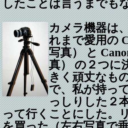
したことは言うまでも
カメラ機器は
れまで愛用の Can
写真） と Cano
真） の２つに
きく頑丈なも
で、私が持っ
っしりした２
って行くことにした。リモ
を買った（左右写真で