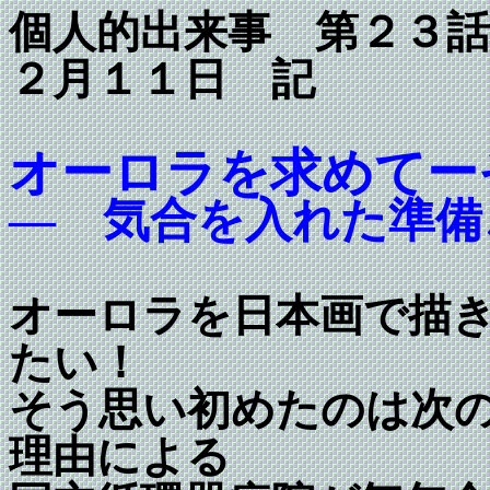
個人的出来事 
２月１１日 記
オーロラを求めてー
― 気合を入れた準備
オーロラを日本画で描
たい！
そう思い初めたのは次
理由による