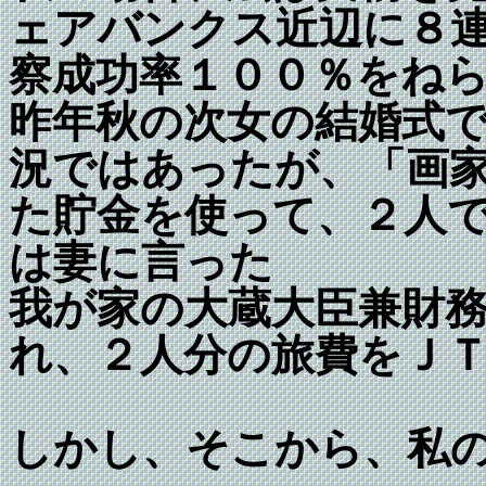
ェアバンクス近辺に８
察成功率１００％をね
昨年秋の次女の結婚式
況ではあったが、「画
た貯金を使って、２人
は妻に言った
我が家の大蔵大臣兼財
れ、２人分の旅費をＪ
しかし、そこから、私