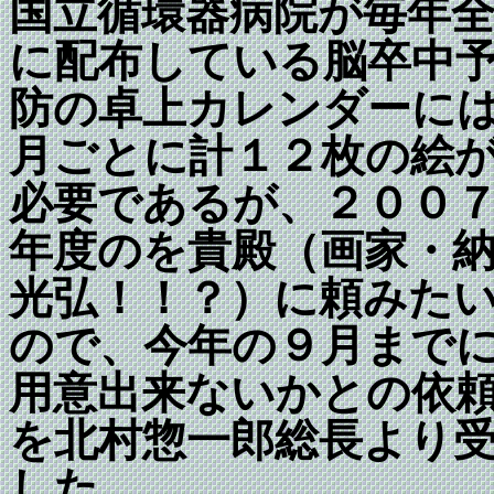
国立循環器病院が毎年
に配布している脳卒中
防の卓上カレンダーに
月ごとに計１２枚の絵
必要であるが、２００
年度のを貴殿（画家・
光弘！！？）に頼みた
ので、今年の９月まで
用意出来ないかとの依
を北村惣一郎総長より
した