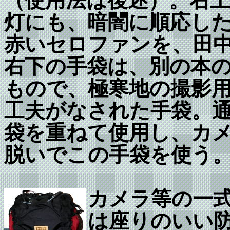
（使用法は後述）。右
灯にも、暗闇に順応し
赤いセロファンを、田
右下の手袋は、別の本
もので、極寒地の撮影
工夫がなされた手袋。
袋を重ねて使用し、カ
脱いでこの手袋を使う
カメラ等の一
は座りのいい