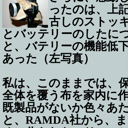
ったのは、上
古しのストッ
とバッテリーのしたに
と、バテリーの機能低
あった（左写真）
私は、このままでは、
全体を覆う布を家内に
既製品がないか色々あ
と、RAMDA社から、