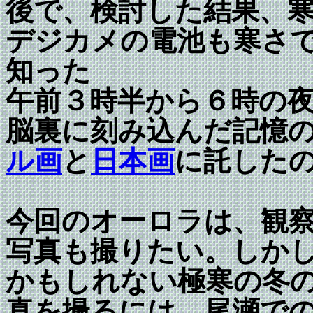
後で、検討した結果、
デジカメの電池も寒さ
知った
午前３時半から６時の
脳裏に刻み込んだ記憶
ル画
と
日本画
に託した
今回のオーロラは、観
写真も撮りたい。しか
かもしれない極寒の冬
真を撮るには、尾瀬で