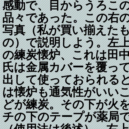
感動で、目からうろこ
品々であった。この右
写真（私が買い揃えた
の）で説明しよう。左
の練炭懐炉、これは田
氏は金属カバーを覆っ
出して使っておられる
は懐炉も通気性がいい
どが練炭。その下が火
チの下のテープが薬局