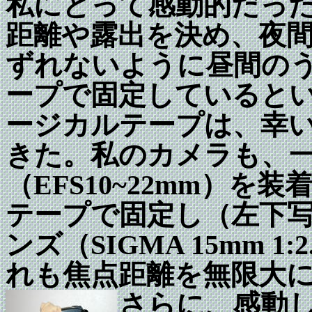
私にとって感動的だっ
距離や露出を決め、夜
ずれないように昼間の
ープで固定していると
ージカルテープは、幸
きた。私のカメラも、
（EFS10~22mm）を
テープで固定し（左下
ンズ（SIGMA 15mm 
れも焦点距離を無限大
さらに、感動