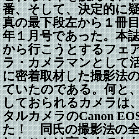
番、そして、決定的に
真の最下段左から１冊
年１月号であった。本
から行こうとするフェ
ラ・カメラマンとして
に密着取材した撮影法
ていたのである。何と
しておられるカメラは
タルカメラのCanon 
た！ 同氏の撮影法の