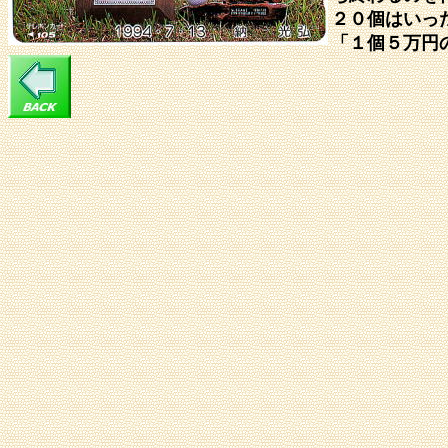
２０個はいっ
「１個５万円