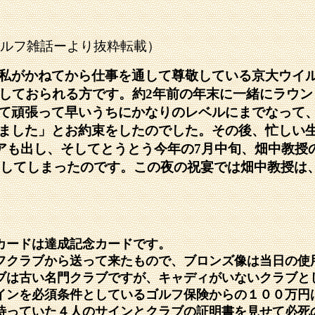
ルフ雑話ーより抜粋転載）
私がかねてから仕事を通して尊敬している京大ウイ
しておられる方です。約
2
年前の年末に一緒にラウン
て頑張って早いうちにかなりのレベルにまでなって
ました」とお約束をしたのでした。その後、忙しい
アも出し、そしてとうとう今年の
7
月中旬、畑中教授
してしまったのです。この夜の祝宴では畑中教授は
カードは達成記念カードです。
フクラブから送って来たもので、ブロンズ像は当日の使
ブは古い名門クラブですが、キャディがいないクラブと
インを必須条件としているゴルフ保険からの１００万円
待っていた４人のサインとクラブの証明書を見せて必死