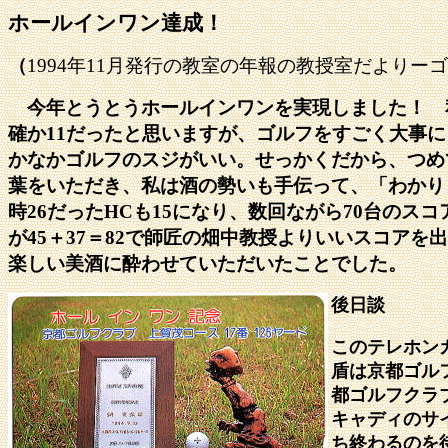
ホールインワン達成！
（
1994
年
11
月発行の教室の年報の教授室だよりーゴ
今年とうとうホールインワンを実現しました！ 
確か
11
だったと思いますが、ゴルフをすごく大事に
かなかゴルフのスジがいい。せっかくだから、つめ
葉をいただき、私は酒の勢いも手伝って、「わかり
時
26
だった
HC
も
15
になり、数回ながら
70
台のスコ
が
45
＋
37
＝
82
で師匠の畑中教授よりいいスコアを出
楽しい美酒に酔わせていただいたことでした。
後日談
このテレホン
盾は京都ゴル
都ゴルフクラ
キャディのサ
ち終わるのを