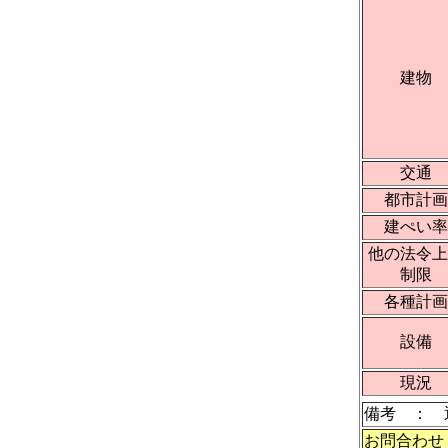
建物
交通
都市計画
建ぺい率
他の法令上
制限
各種計画
設備
現況
備考 ：
お問合わせ