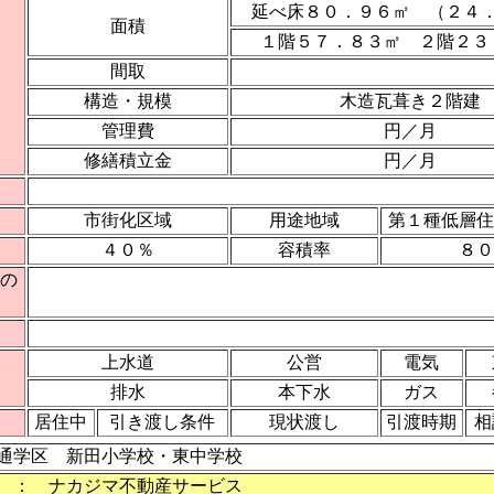
延べ床８０．９６㎡ （２４
面積
１階５７．８３㎡ ２階２３
間取
構造・規模
木造瓦葺き２階建
管理費
円／月
修繕積立金
円／月
市街化区域
用途地域
第１種低層住
４０％
容積率
８０
の
上水道
公営
電気
排水
本下水
ガス
居住中
引き渡し条件
現状渡し
引渡時期
相
 通学区 新田小学校・東中学校
 ： ナカジマ不動産サービス