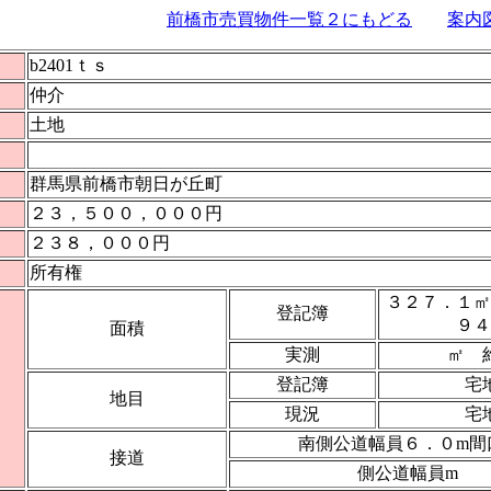
前橋市売買物件一覧２にもどる
案内
b2401ｔｓ
仲介
土地
群馬県前橋市朝日が丘町
２３，５００，０００円
２３８，０００円
所有権
３２７．１㎡
登記簿
９４
面積
実測
㎡ 
登記簿
宅
地目
現況
宅
南側公道幅員６．０m間
接道
側公道幅員m