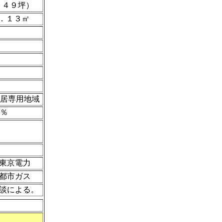
．４９坪）
．１３㎡
居専用地域
％
東京電力
都市ガス
談による。