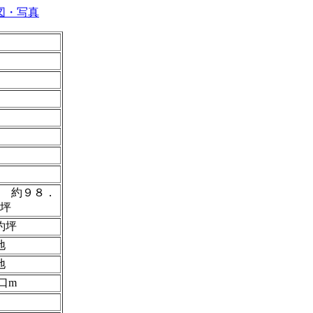
図・写真
 約９８．
坪
約坪
地
地
口m