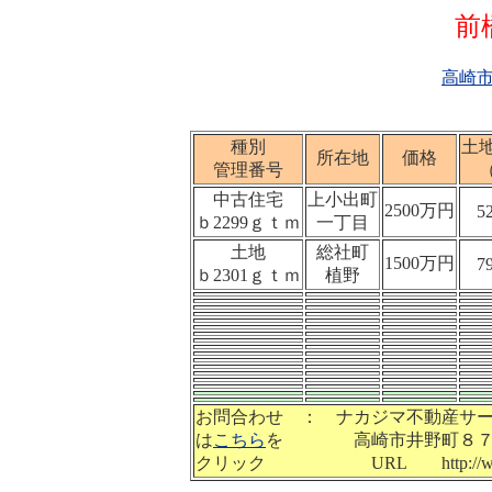
前橋市の売
高崎
種別
土
所在地
価格
管理番号
（
中古住宅
上小出町
2500万円
5
ｂ2299ｇｔｍ
一丁目
土地
総社町
1500万円
7
ｂ2301ｇｔｍ
植野
お問合わせ ： ナカジマ不動産サ
は
こちら
を 高崎市井野町８７５－８ T
クリック URL http://www5f.big