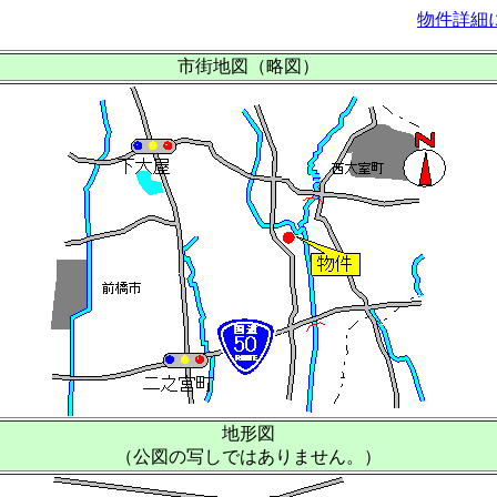
物件詳細
市街地図（略図）
地形図
（公図の写しではありません。）