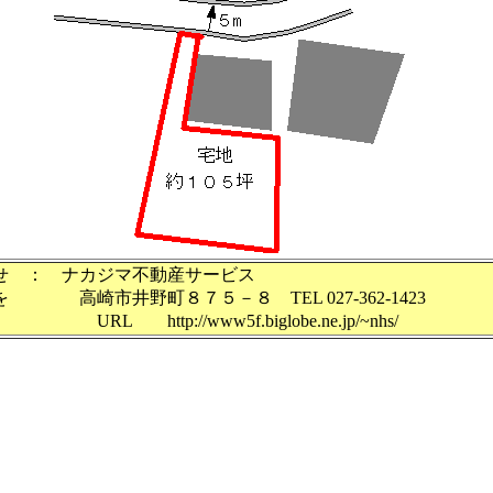
せ ： ナカジマ不動産サービス
を 高崎市井野町８７５－８ TEL 027-362-1423
RL http://www5f.biglobe.ne.jp/~nhs/