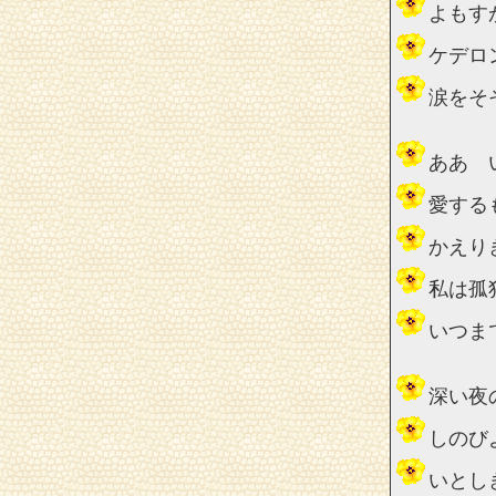
よもす
ケデロ
涙をそ
ああ 
愛する
かえり
私は孤
いつま
深い夜
しのび
いとし