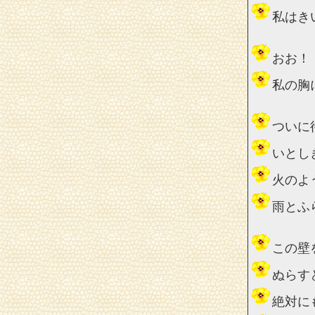
私はき
おお！
私の胸
ついに
いとし
火のよ
雨とふ
この壁
ぬらす
絶対に