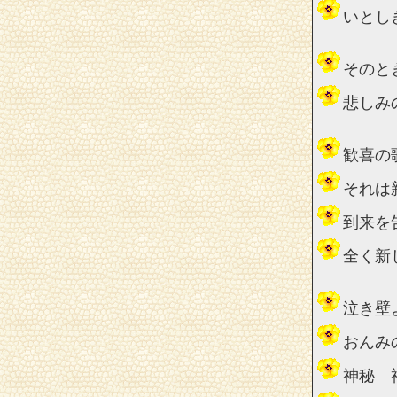
いとし
そのと
悲しみ
歓喜の
それは
到来を
全く新
泣き壁
おんみ
神秘 