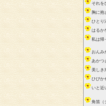
それを
胸に抱
ひとり
はるか
私は帰
おんみ
あかつ
美しき
ひびか
いと近
角笛（