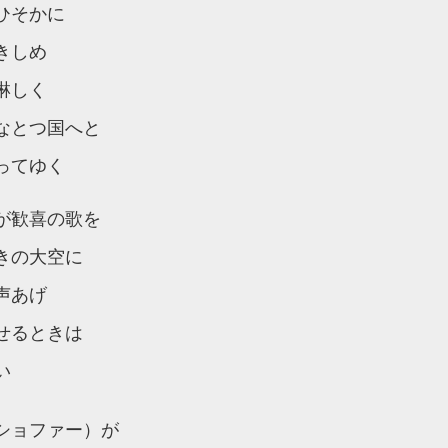
ひそかに
きしめ
淋しく
なとつ国へと
ってゆく
が歓喜の歌を
きの大空に
声あげ
せるときは
い
ショファー）が