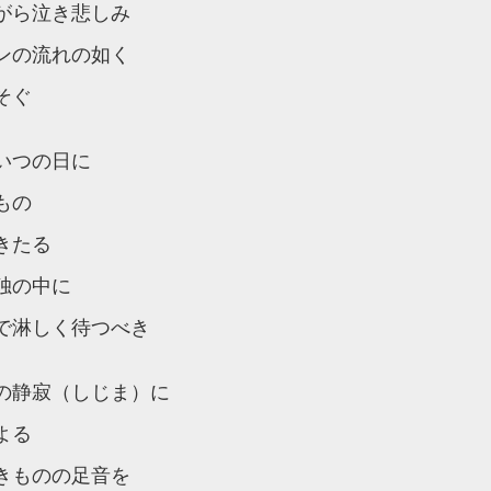
がら泣き悲しみ
ンの流れの如く
そぐ
いつの日に
もの
きたる
独の中に
で淋しく待つべき
の静寂（しじま）に
よる
きものの足音を