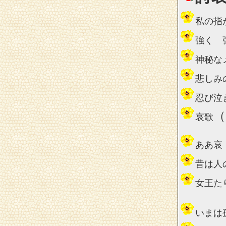
私の指
強く 
神秘な
悲しみ
忍び泣
（
哀歌
ああ哀
昔は人
女王た
いまは