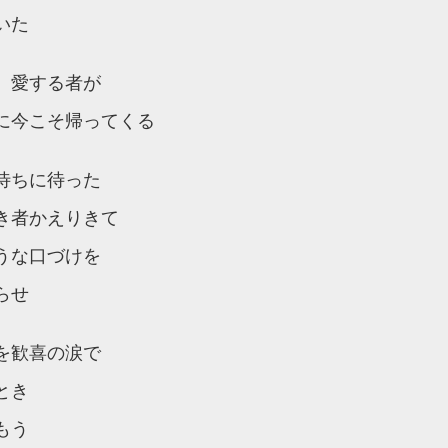
いた
 愛する者が
に今こそ帰ってくる
待ちに待った
き者かえりきて
うな口づけを
らせ
を歓喜の涙で
とき
もう