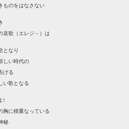
きものをはなさない
き
の哀歌（エレジ－）は
歌となり
新しい時代の
告げる
しい歌となる
よ!
の胸に積重なっている
神秘