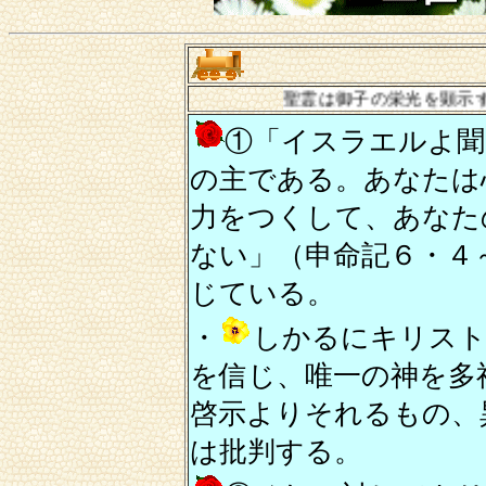
～聖霊は御子の栄光を顕示する～
①「イスラエルよ聞
の主である。あなたは
力をつくして、あなた
ない」（申命記６・４
じている。
・
しかるにキリスト
を信じ、唯一の神を多
啓示よりそれるもの、
は批判する。