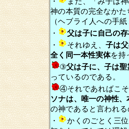
・
また、「み子は神
神の本質の完全なかた
（ヘブライ人への手紙
・
父は子に自己の存
・
それゆえ、
子は父
全く同一本性実体
を持
③
父は子に、子は聖
っているのである。
④それであればこ
ソナは、唯一の神性、
の神であると言われる
・
かくのごとく三位