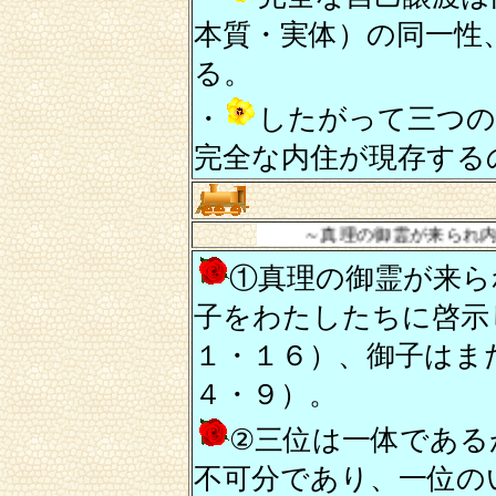
本質・実体）の同一性
る。
・
したがって三つの
完全な内住が現存する
～真理の御霊が来られ内住されるとき
①真理の御霊が来ら
子をわたしたちに啓示
１・１６）、御子はま
４・９）。
②三位は一体である
不可分であり、一位の