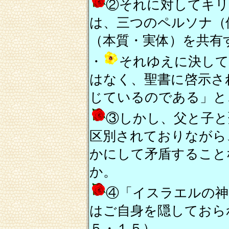
②それに対してキリ
は、三つのペルソナ（
（本質・実体）を共有
・
それゆえに決して
はなく、聖書に啓示さ
じているのである」と
③しかし、父と子と
区別されておりながら
かにして矛盾すること
か。
④「イスラエルの神
はご自身を隠しておら
５・１５）