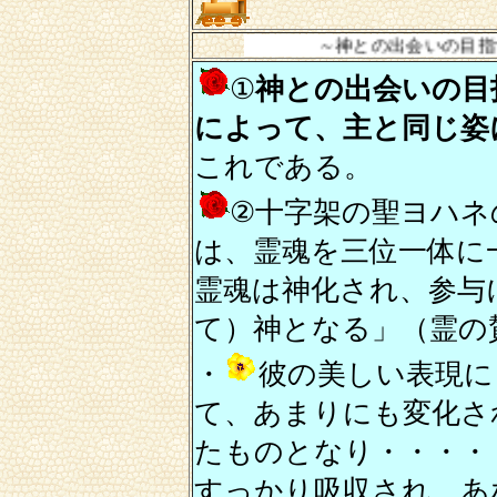
～神との出会いの目指すところは～
①
神との出会いの目
によって、主と同じ姿
これである。
②十字架の聖ヨハネ
は、霊魂を三位一体に
霊魂は神化され、参与
て）神となる」（霊の
・
彼の美しい表現に
て、あまりにも変化さ
たものとなり・・・・
すっかり吸収され、あ