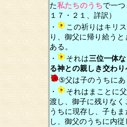
た
私たちのうち
で一つ
１７・２１、詳訳）
・
この祈りはキリス
り、御父に帰り給うと
ある。
・
それは
三位一体な
る神との親しき交わり
⑤父は子のうちにあ
・
それはまことに父
渡し、御子に残りなく
うちに現存し、子もま
し、御父のうちに内従