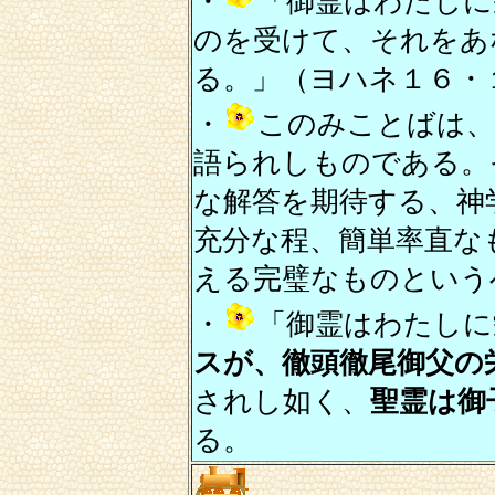
・
「御霊はわたしに
のを受けて、それをあ
る。」（ヨハネ１６・
・
このみことばは、
語られしものである。
な解答を期待する、神
充分な程、簡単率直な
える完璧なものという
・
「御霊はわたしに
スが、徹頭徹尾御父の
されし如く、
聖霊は御
る。