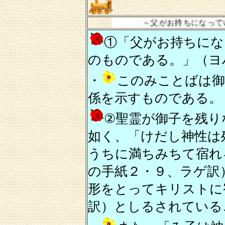
～父がお持ちになっているものはみ
①「父がお持ちにな
のものである。」（ヨ
・
このみことばは御
係を示すものである。
②聖霊が御子を残り
如く、「けだし神性は
うちに満ちみちて宿れ
の手紙２・９、ラゲ訳
形をとってキリストに
訳）としるされている