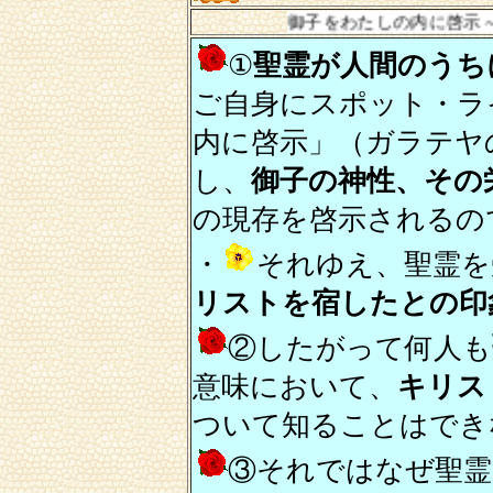
～御子をわたしの内に啓示～
①
聖霊が人間のうち
ご自身にスポット・ラ
内に啓示」（ガラテヤ
し、
御子の神性、その
の現存を啓示されるの
・
それゆえ、聖霊を
リストを宿したとの印
②したがって何人も
意味において、
キリス
ついて知ることはでき
③それではなぜ聖霊