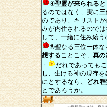
④
聖霊が来られると
るのではなく、実に
三
のであり、キリストが
みが内住されるのでは
して、一緒に住み給う
⑤聖なる三位一体な
想する
ことこそ、
真の
・
だれであっても
し
、生ける神の現存を
にとするなら、
どれ程
とであろうか。
～使徒ヨハネは、自らそれを全存在