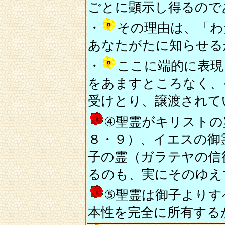
ごとに顕示し得るので
・
その理由は、「わ
あなたがたに知らせる
・
ここに端的に表現
をあますところなく、
受けとり、譲渡されて
④聖霊がキリストの
８・９）、イエスの御
子の霊（ガラテヤの信
るのも、実にそのゆえ
⑤聖霊は御子よりす
本性を完全に所有する