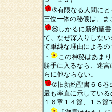
⑤有限なる人間にと
三位一体の秘儀は、ま
⑥しかるに新約聖書
て、なぜ深入りしない
て単純な理由によるの
・
この神秘はあまり
勝手に入るなら、迷宮
らに他ならない。
⑦旧新約聖書６６巻
最も率直に示している
１６章１４節、１５節