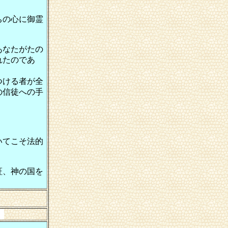
ちの心に御霊
あなたがたの
れたのであ
つける者が全
の信徒への手
。
いてこそ法的
証、神の国を