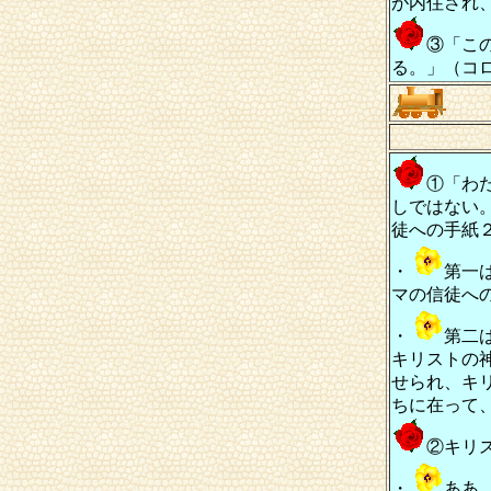
が内住され
③「こ
る。」（コ
～
①「わ
しではない
徒への手紙
・
第一
マの信徒へ
・
第二
キリストの
せられ、キ
ちに在って
②キリ
・
ああ