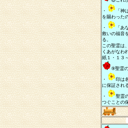
・
「神
を賜わった
・
「あ
救いの福音
る。
この聖霊は
くあがなわ
紙１・１３
⑨聖霊
・
印は
に保証され
・
聖霊
つぐことの