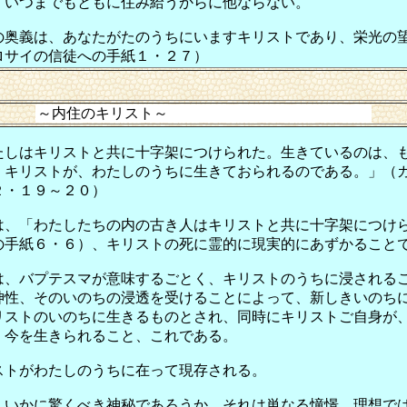
、いつまでもともに住み給うからに他ならない。
の奥義は、あなたがたのうちにいますキリストであり、栄光の
ロサイの信徒への手紙１・２７）
内住のキリスト～
たしはキリストと共に十字架につけられた。生きているのは、
。キリストが、わたしのうちに生きておられるのである。」（
２・１９～２０）
は、「わたしたちの内の古き人はキリストと共に十字架につけ
の手紙６・６）、キリストの死に霊的に現実的にあずかること
は、バプテスマが意味するごとく、キリストのうちに浸される
神性、そのいのちの浸透を受けることによって、新しきいのち
リストのいのちに生きるものとされ、同時にキリストご自身が
、今を生きられること、これである。
ストがわたしのうちに在って現存される。
、いかに驚くべき神秘であろうか。それは単なる憧憬、理想で