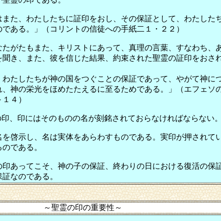
はまた、わたしたちに証印をおし、その保証として、わたした
のである。」（コリントの信徒への手紙二１・２２）
なたがたもまた、キリストにあって、真理の言葉、すなわち、
を聞き、また、彼を信じた結果、約束された聖霊の証印をおさ
、わたしたちが神の国をつぐことの保証であって、やがて神に
れ、神の栄光をほめたたえるに至るためである。」（エフェソ
～１４）
の印、印にはそのものの名が刻銘されておらなければならない
名を啓示し、名は実体をあらわすものである。実印が押されて
るのである。
の印あってこそ、神の子の保証、終わりの日における復活の保
保証なのである。
～聖霊の印の重要性～