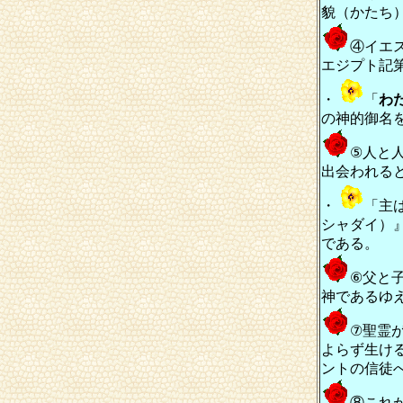
貌（かたち
④イエ
エジプト記
・
「
わ
の神的御名
⑤人と
出会われる
・
「主
シャダイ）
である。
⑥父と
神であるゆ
⑦聖霊
よらず生け
ントの信徒
⑧これ