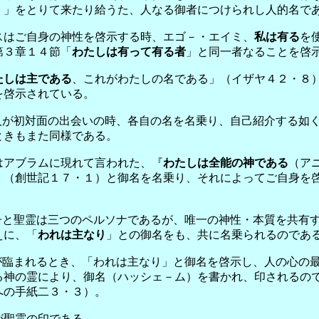
）」をとりて来たり給うた、人なる御者につけられし人的名で
スはご自身の神性を啓示する時、エゴ－・エイミ、
私は有る
を
第３章１４節「
わたしは有って有る者
」と同一者なることを啓
たしは主である
、これがわたしの名である」（イザヤ４２・８
を啓示されている。
人が初対面の出会いの時、各自の名を名乗り、自己紹介する如
ときもまた同様である。
はアブラムに現れて言われた、『
わたしは全能の神である
（ア
』（創世記１７・１）と御名を名乗り、それによってご自身を
子と聖霊は三つのペルソナであるが、唯一の神性・本質を共有
えに、「
われは主なり
」との御名をも、共に名乗られるのであ
が臨まれるとき、「われは主なり」と御名を啓示し、人の心の
る神の霊により、御名（ハッシェ－ム）を書かれ、印されるの
への手紙二３・３）。
が聖霊の印である。