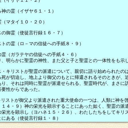
霊（イザヤ１１・２）
る神の霊（イザヤ６１・１）
霊（マタイ１０・２０）
スの御霊（使徒言行録１６・７）
ストの霊（ロ－マの信徒への手紙８・９）
の霊（ガラテヤの信徒への手紙４・６）
り、明らかに聖霊の神性、また父と子と聖霊との一体性をも示
ス・キリストが聖霊の派遣について、親切に語り始められたの
る死が切迫し、地上より御父のもとに帰還されるそのときが、
あり、それは同時に聖霊が派遣せられる、聖霊時代が、まさに
必要性からであった。
キリストが御父より派遣された重大使命の一つは、人類に神を
、１４・９）神の栄光を顕示することにあった如く、聖霊の派
の栄光を顕示し（ヨハネ１５・２６）、わたしたちをしてキリ
とにある（使徒言行録１・８）