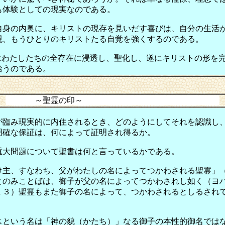
も体験としての現実なのである。
自身の内奥に、キリストの現存を見いだす喜びは、自分の生活
現、もうひとりのキリストたる自覚を強くするのである。
はわたしたちの全存在に浸透し、聖化し、遂にキリストの形を
給うのである。
～聖霊の印～
が臨み現実的に内住されるとき、どのようにしてそれを認識し
明確な保証は、何によって証明され得るか。
重大問題について聖書は何と言っているかである。
け主、すなわち、父がわたしの名によってつかわされる聖霊」
とのみことばは、御子が父の名によってつかわされし如く（ヨ
１３）聖霊もまた御子の名によって、つかわされるとしるされ
スという名は「神の貌（かたち）」なる御子の本性的御名では