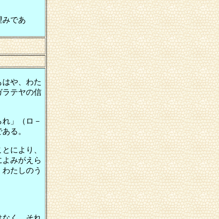
望みであ
もはや、わた
ガラテヤの信
られ」（ロ－
である。
ことにより、
によみがえら
、わたしのう
はなく、それ