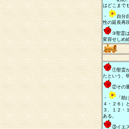
はどこまで
・
自分
性の延長再
③聖霊
変容せしめ
①聖霊
たという、
②その
・
「助
４・２６）
３、１２・
ある。
③イエ