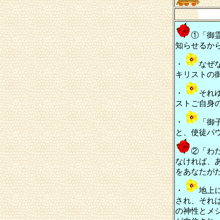
①「御
知らせるか
・
なぜ
キリストの
・
それ
ストご自身
・
「御
と、使徒パ
②「わ
なければ、
をあなたが
・
地上
され、それ
の神性とメ