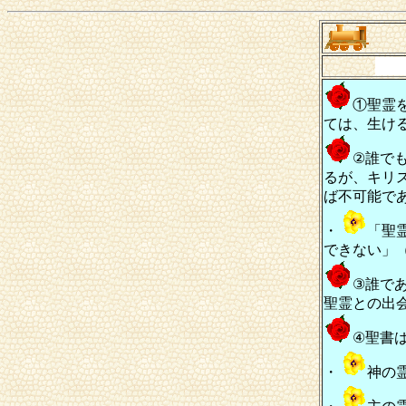
①聖霊
ては、生け
②誰で
るが、キリ
ば不可能で
・
「聖
できない」
③誰で
聖霊との出
④聖書
・
神の