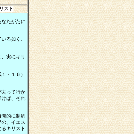
あり～
あなたがたに
ている如く、
は、実にキリ
紙１・１６）
が去って行か
行けば、それ
時間的に制約
界の、イエス
なるキリスト