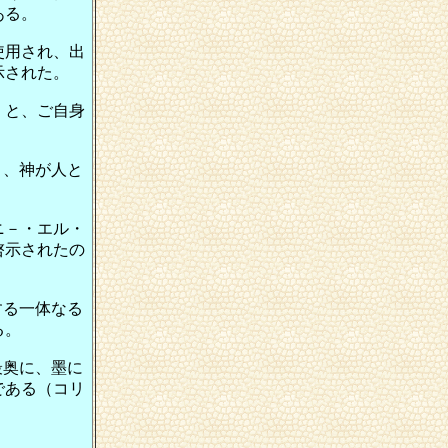
ある。
使用され、出
示された。
）と、ご自身
く、神が人と
ニ－・エル・
啓示されたの
する一体なる
る。
最奥に、墨に
である（コリ