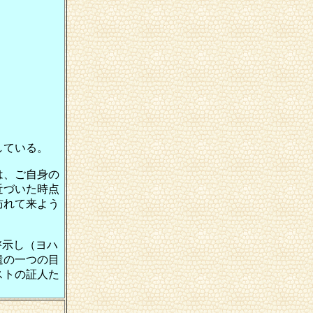
している。
は、ご自身の
近づいた時点
訪れて来よう
啓示し（ヨハ
遣の一つの目
ストの証人た