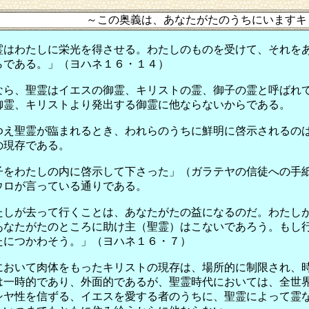
～この奥義は、あなたがたのうちにいますキリストで
霊はわたしに栄光を得させる。わたしのものを受けて、それを
らである。」（ヨハネ１６・１４）
なら、聖霊はイエスの御霊、キリストの霊、御子の霊と呼ばれ
御霊、キリストより発出する御霊に他ならないからである。
ゆえ聖霊が臨まれるとき、われらのうちに鮮明に啓示されるの
の現存である。
子をわたしの内に啓示して下さった」（ガラテヤの信徒への手
ウロが言っている通りである。
たしが去って行くことは、あなたがたの益になるのだ。わたし
あなたがたのところに助け主（聖霊）はこないであろう。もし
たにつかわそう。」（ヨハネ１６・７）
において肉体をもったキリストの現存は、場所的に制限され、
は一時的であり、外面的であるが、聖霊時代においては、全世
シヤ性を信ずる、イエスを愛する者のうちに、聖霊によって霊