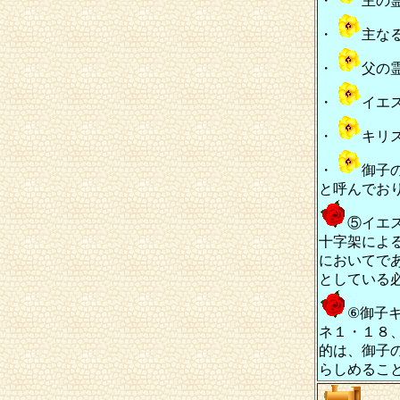
・
主の
・
主な
・
父の
・
イエ
・
キリ
・
御子
と呼んでお
⑤イエ
十字架によ
においてで
としている
⑥御子
ネ１・１８
的は、御子
らしめるこ