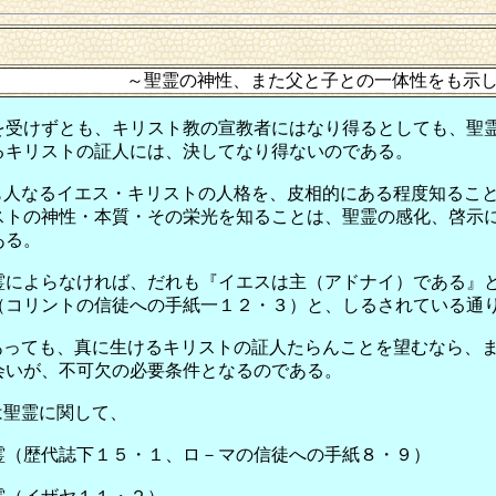
～聖霊の神性、また父と子との一体性をも示している～
を受けずとも、キリスト教の宣教者にはなり得るとしても、聖
るキリストの証人には、決してなり得ないのである。
も人なるイエス・キリストの人格を、皮相的にある程度知るこ
ストの神性・本質・その栄光を知ることは、聖霊の感化、啓示
ある。
霊によらなければ、だれも『イエスは主（アドナイ）である』
（コリントの信徒への手紙一１２・３）と、しるされている通
あっても、真に生けるキリストの証人たらんことを望むなら、
会いが、不可欠の必要条件となるのである。
は聖霊に関して、
霊（歴代誌下１５・１、ロ－マの信徒への手紙８・９）