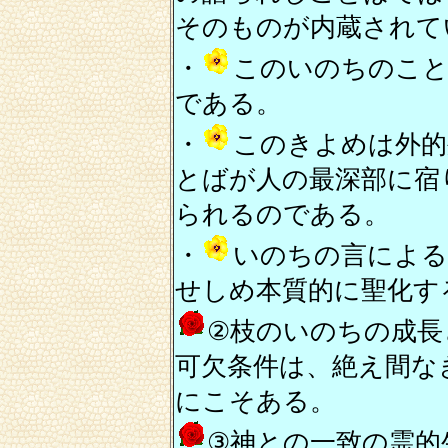
そのものが内蔵されて
・
このいのちのこ
である。
・
このきよめは外的
とばが人の最深部に宿
られるのである。
・
いのちの言による
せしめ本質的に聖化す
②枝のいのちの成長
可欠条件は、絶え間な
にこそある。
③神との一致の霊的