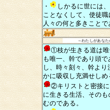
・
しかるに世には、
ことなくして、使徒職
人々の何と多きことで
～わたしがあなたがたを選んだ
①枝が生きる道は唯
も唯一、幹であり頭で
し、時々刻々、幹より
かに吸収し充満せしめ
②キリストと密接に
に生きる生活、そのも
むのである。