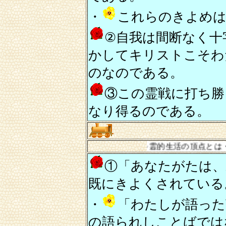
・
これらのきよめは
②自我は間断なく十
かしてキリストこそわ
のなのである。
③この霊戦に打ち勝
なり得るのである。
～霊的生活の頂点とは・・・・・・
①「あなたがたは、
既にきよくされている
・
「わたしが語った
の語られしことばでは