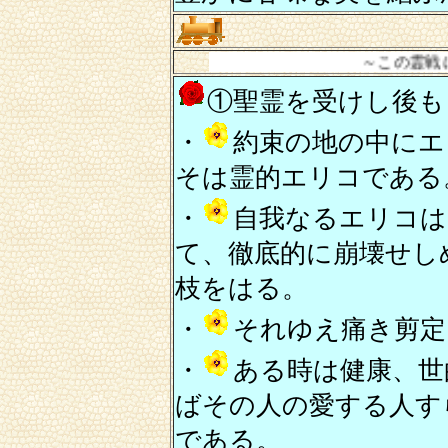
～この霊戦に打ち勝つて
①聖霊を受けし後も
・
約束の地の中にエ
そは霊的エリコである
・
自我なるエリコは
て、徹底的に崩壊せし
枝をはる。
・
それゆえ痛き剪定
・
ある時は健康、世
ばその人の愛する人す
である。