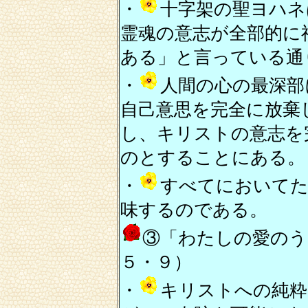
・
十字架の聖ヨハネ
霊魂の意志が全部的に
ある」と言っている通
・
人間の心の最深部
自己意思を完全に放棄
し、キリストの意志を
のとすることにある。
・
すべてにおいて
味するのである。
③「わたしの愛のう
５・９）
・
キリストへの純粋