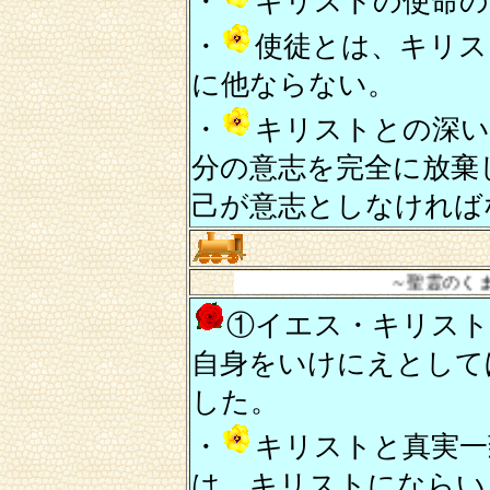
・
キリストの使命の
・
使徒とは、キリス
に他ならない。
・
キリストとの深い
分の意志を完全に放棄
己が意志としなければ
～聖霊のくまなき御浸透
①イエス・キリスト
自身をいけにえとして
した。
・
キリストと真実一
は、キリストにならい