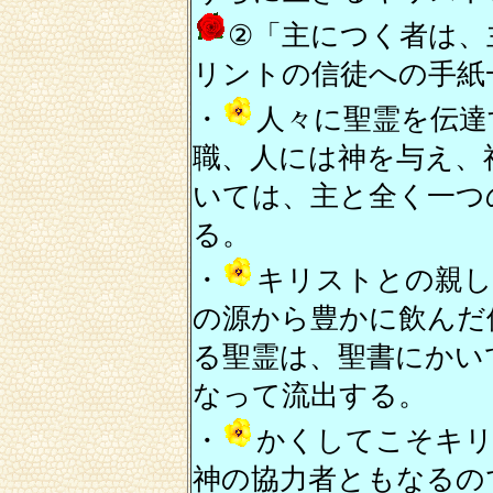
②「主につく者は、
リントの信徒への手紙
・
人々に聖霊を伝達
職、人には神を与え、
いては、主と全く一つ
る。
・
キリストとの親し
の源から豊かに飲んだ
る聖霊は、聖書にかい
なって流出する。
・
かくしてこそキリ
神の協力者ともなるの