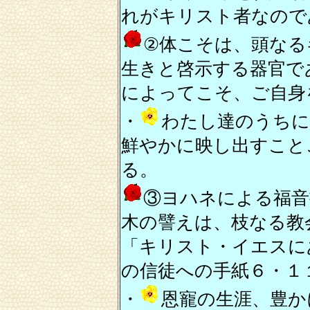
れがキリスト者なので
②体こそは、頭なる
生きと啓示する器官で
によってこそ、ご自身
・
わたし達のうちに
鮮やかに映し出すこと
る。
③ヨハネによる福音
木の譬えは、枝なる教
「キリスト・イエスに
の信徒への手紙６・１
・
恩寵の生涯、豊か