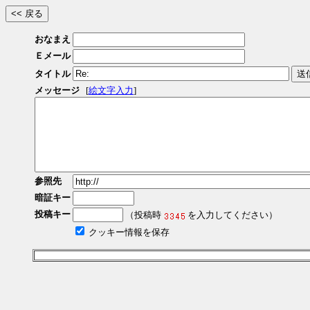
おなまえ
Ｅメール
タイトル
メッセージ
[
絵文字入力
]
参照先
暗証キー
投稿キー
（投稿時
を入力してください）
クッキー情報を保存