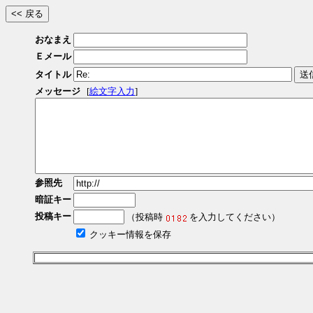
おなまえ
Ｅメール
タイトル
メッセージ
[
絵文字入力
]
参照先
暗証キー
投稿キー
（投稿時
を入力してください）
クッキー情報を保存