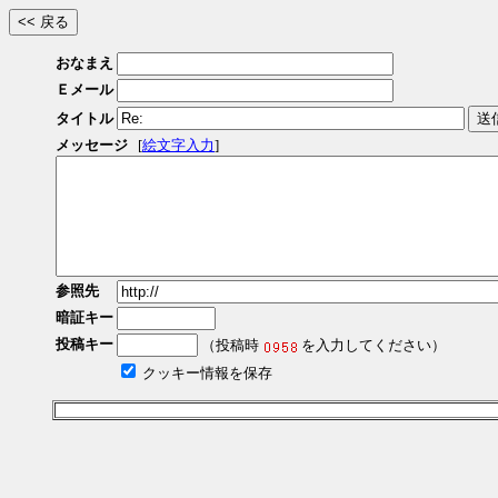
おなまえ
Ｅメール
タイトル
メッセージ
[
絵文字入力
]
参照先
暗証キー
投稿キー
（投稿時
を入力してください）
クッキー情報を保存