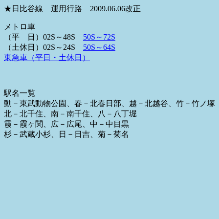
★日比谷線 運用行路 2009.06.06改正
メトロ車
（平 日）02S～48S
50S～72S
（土休日）02S～24S
50S～64S
東急車（平日・土休日）
駅名一覧
動－東武動物公園、春－北春日部、越－北越谷、竹－竹ノ塚
北－北千住、南－南千住、八－八丁堀
霞－霞ヶ関、広－広尾、中－中目黒
杉－武蔵小杉、日－日吉、菊－菊名