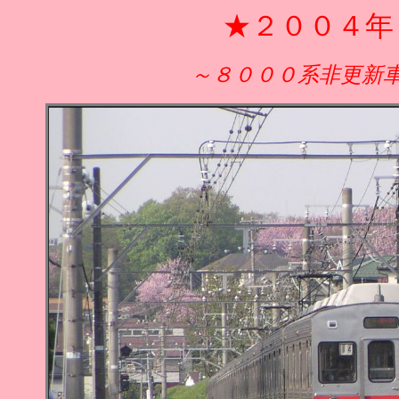
★２００４年
～８０００系非更新