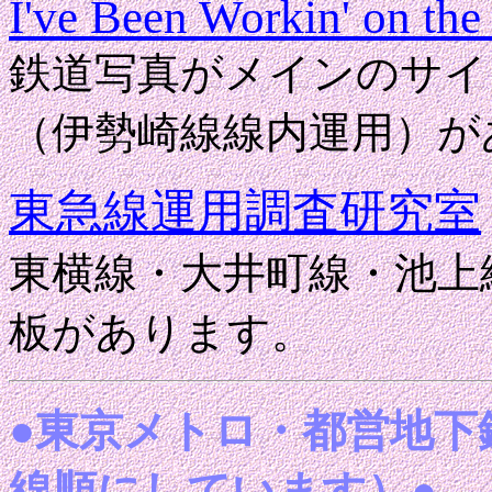
I've Been Workin' on the
鉄道写真がメインのサイ
（伊勢崎線線内運用）が
東急線運用調査研究室
東横線・大井町線・池上
板があります。
●東京メトロ・都営地下
線順にしています）●