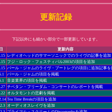
********************************************************
更新記録
********************************************************
下記以外にも細かい部分で一部更新しています。
日
更新内容
.15
レディオヘッドのサマーソニックでのライヴの記事を追加
.15
フジ・ロック・フェスティバル2003の項目を追加
.15
パール・ジャムのライヴ・ブートレグの項目に追加記事を
6.1
パール・ジャムの項目を掲載
6.1
音楽業界の項目を掲載
.27
チベタン・フリーダム・コンサートのレポートを掲載
.22
オルタモントの悲劇を掲載
2.14
Tea Time Breakの項目を追加
2.3
オーディオスレイヴを追加
2.3
プライマル・スクリームのDiscographyを追加