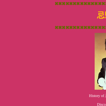
忌
Histor
Dis