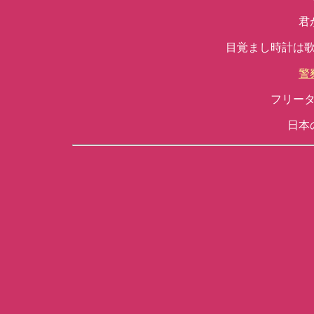
君
目覚まし時計は
警
フリー
日本