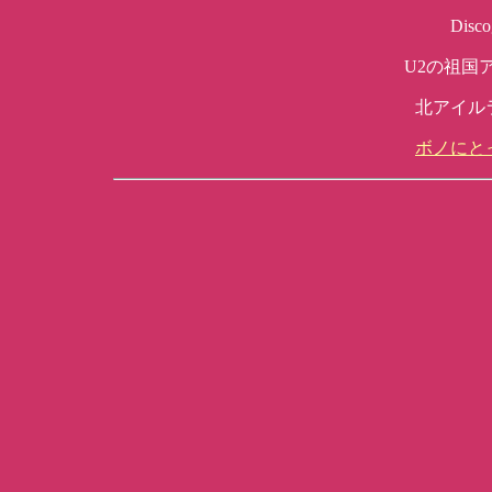
Dis
U2の祖国
北アイル
ボノにとっ