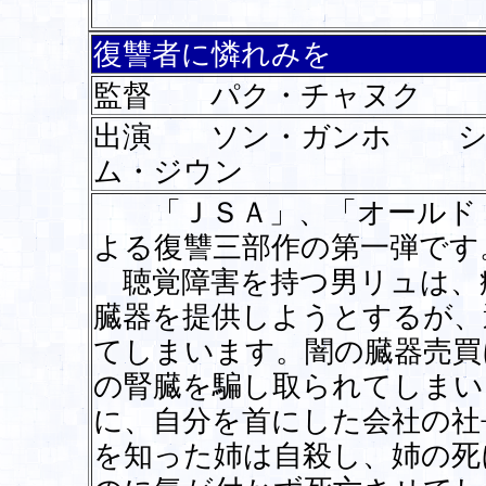
復讐者に憐れみを
監督 パク・チャヌク
出演 ソン・ガンホ シ
ム・ジウン
「ＪＳＡ」、「オールド・
よる復讐三部作の第一弾です
聴覚障害を持つ男リュは、
臓器を提供しようとするが、
てしまいます。闇の臓器売買
の腎臓を騙し取られてしまい
に、自分を首にした会社の社
を知った姉は自殺し、姉の死