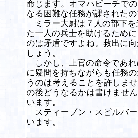
命じます。オマハビーチでの
なる困難な任務が課されたの
ミラー大尉は７人の部下を
た一人の兵士を助けるために
のは矛盾ですよね。救出に向
しょう。
しかし、上官の命令であれ
に疑問を持ちながらも任務の
うのは考えることを許しませ
の後どうなるかは書けません
います。
スティーブン・スピルバー
います。