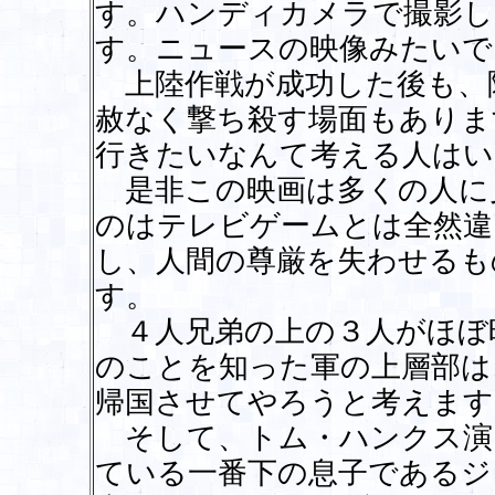
す。ハンディカメラで撮影し
す。ニュースの映像みたいで
上陸作戦が成功した後も、
赦なく撃ち殺す場面もありま
行きたいなんて考える人はい
是非この映画は多くの人に
のはテレビゲームとは全然違
し、人間の尊厳を失わせるも
す。
４人兄弟の上の３人がほぼ
のことを知った軍の上層部は
帰国させてやろうと考えます
そして、トム・ハンクス演
ている一番下の息子であるジ