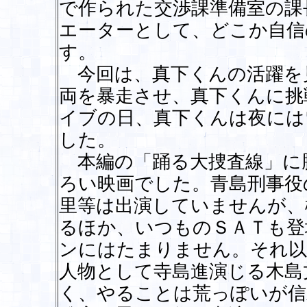
で作られた交渉課準備室の課
エーターとして、どこか自信
す。
今回は、真下くんの活躍を
両を暴走させ、真下くんに挑
イブの日、真下くんは夜には
した。
本編の「踊る大捜査線」に
ろい映画でした。青島刑事役
里等は出演していませんが、
るほか、いつものＳＡＴも登
ンにはたまりません。それ以
人物として寺島進演じる木島
く、やることは荒っぽいが信