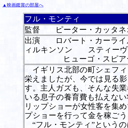
▲映画鑑賞の部屋へ
フル・モンティ
監督 ピーター・カッタネ
出演 ロバート・カーラ
ィルキンソン スティーヴ
ヒューゴ・スピアー
イギリス北部の町シェフィ
栄えましたが、今では見る影
す。主人ガズも、そんな失業
いる息子の養育費も払えない
リップショーが女性客を集め
プショーを行って金を稼ごう
“フル・モンティ”というの