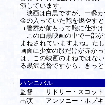
演しています。
映画は白黒ですが、一瞬カ
金の入っていた鞄を燃やすと
（警察が前もって鞄に仕掛け
この白黒映画の中で一部が
まねされていますよね。たし
画面に少女の服だけが赤かっ
は、この映画のまねではない
る黒沢監督ですから、きっと
ハンニバル
監督 リドリー・スコット
出演 アンソニー・ホプ