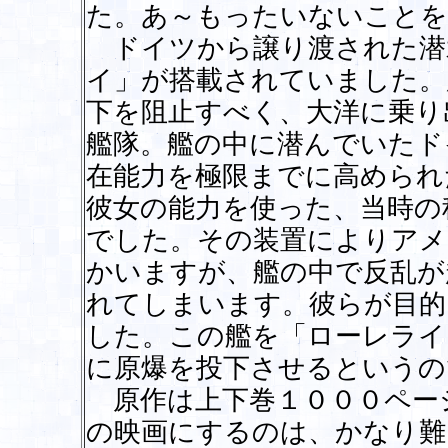
た。あ～もったいないことを
ドイツから譲り渡された潜
イ」が搭載されていました。
下を阻止すべく、大洋に乗り
艦隊。艦の中に潜んでいたド
在能力を極限までに高められ
彼女の能力を使った、当時の
でした。その装置によりアメ
かいますが、艦の中で反乱が
れてしまいます。彼らが目的
した。この艦を「ローレライ
に原爆を投下させるというの
原作は上下巻１０００ペー
の映画にするのは、かなり難