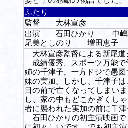
妻と子の感動の物語でした。
ふたり
監督 大林宣彦
出演 石田ひかり 中
尾美としのり 増田恵子
大林宣彦監督による新尾道
成績優秀、スポーツ万能で
姉の千津子。一方ドジで愚図
妹の実加。しかし、千津子は
目の前で亡くなってしまいま
し、家の中もどこかぎくしゃ
者に襲われた実加の前に千津
石田ひかりの初主演映画で
に初々しいです。でも初主演