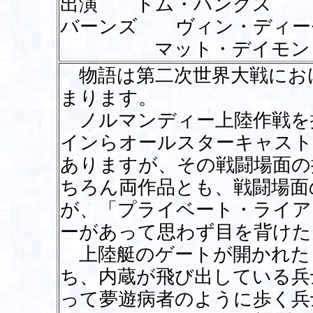
出演 トム・ハンクス 
バーンズ ヴィン・ディー
マット・デイモン 
物語は第二次世界大戦にお
まります。
ノルマンディー上陸作戦を
インらオールスターキャスト
ありますが、その戦闘場面の
ちろん両作品とも、戦闘場面
が、「プライベート・ライア
ーがあって思わず目を背けた
上陸艇のゲートが開かれた
ち、内蔵が飛び出している兵
って夢遊病者のように歩く兵