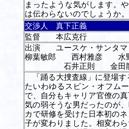
まったような気がします。や
は伝わらないのでしょうか。
交渉人 真下正義
監督 本広克行
出演 ユースケ・サン
柳葉敏郎 西村雅彦 水
石井正則 金田龍之
「踊る大捜査線」に登場す
たいわゆるスピン・オフムー
で、自分もキャリア官僚の真
気の弱そうな男だったのが、
カで研修を受けた日本初のネ
子が変わりました。相変わら