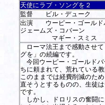
天使にラブ・ソングを２
監督 ビル・デューク
出演 ウーピー・ゴール
ジェームズ・コバーン
マギー・スミス ロ
ローマ法王まで感動させて
グを」の続編です。
今回ウーピー・ゴールドバ
ちに頼まれて、荒れている教
このままでは経費削減のため
直そうとするものの、生徒は
です。
しかし、ドロリスの奮闘に