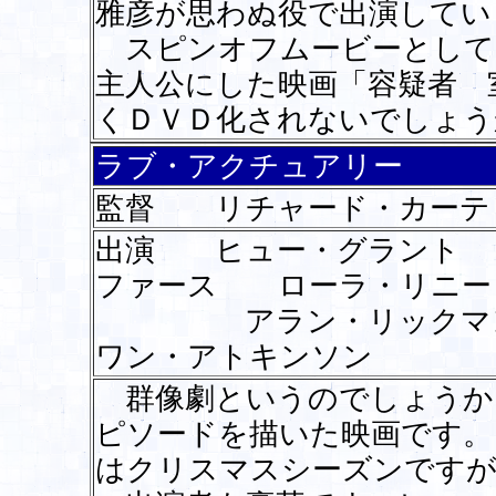
雅彦が思わぬ役で出演してい
スピンオフムービーとして
主人公にした映画「容疑者 
くＤＶＤ化されないでしょう
ラブ・アクチュアリー
監督 リチャード・カーテ
出演 ヒュー・グラント
ファース ローラ・リニ
アラン・リックマン
ワン・アトキンソン
群像劇というのでしょうか
ピソードを描いた映画です。
はクリスマスシーズンですが