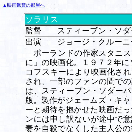
▲映画鑑賞の部屋へ
ソラリス
監督 スティーブン・ソダ
出演 ジョージ・クルーニ
ポーランドの作家スタニス
に」の映画化。１９７２年に
コフスキーにより映画化され
され、一部のファンの間での
は、スティーブン・ソダーバ
版。製作がジェームズ・キャ
ーと期待を抱かせた映画だっ
ンには申し訳ないが途中で意
妻を自殺でなくした主人公の