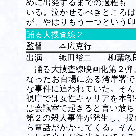
めに出発するまでの過程も「
いる。泣かせるべきところは
が、やはりもう一つという印
踊る大捜査線２
監督 本広克行
出演 織田裕二 柳葉敏
踊る大捜査線映画化第２弾
なったお台場にある湾岸署で
な事件に追われていた。そん
視庁では女性キャリアを本部
は会議室で起きると言い放ち
第２の殺人事件が発生し、捜
ら電話がかかってくる。そん