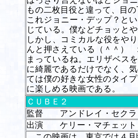
はっきり言えないほどジョニ
もの二枚目役と違って、目の
これジョニー・デップ？とい
じている。僕などチョッとや
しかし、コミカルな役をや
んと押さえている（＾＾） 
まっているね。エリザベスを
に綺麗であるだけでなく、気
ては僕の好きな女性のタイ
に楽しめる映画である。
ＣＵＢＥ２
監督 アンドレイ・セクラ
出演 ケリー・マチェット
この映画は、東京では４月