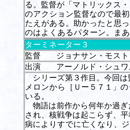
る。監督が「マトリックス・
のアクション監督なので最初
たえがある。助かったと思っ
のはよくあるパターン。まあ
ターミネーター３
監督 ジョナサン・モスト
出演 アーノルド・シュワ
シリーズ第３作目。今回は
メロンから［Ｕー５７１」の
いる。
物語は前作から何年か過ぎ
され、核戦争は起こらず、平
病によりすでに亡くなり、ジ