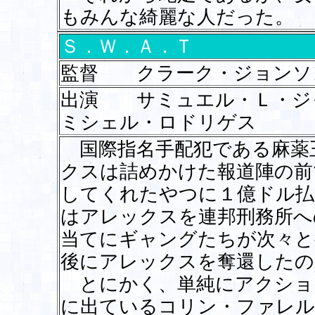
もみんな綺麗な人だった。
Ｓ．Ｗ．Ａ．Ｔ
監督 クラーク・ジョンソ
出演 サミュエル・Ｌ・
ミシェル・ロドリゲス
国際指名手配犯である麻薬
クスは詰めかけた報道陣の前
してくれたやつに１億ドル払
はアレックスを連邦刑務所へ
当てにギャングたちが次々と
後にアレックスを奪還したの
とにかく、単純にアクショ
に出ているコリン・ファレル