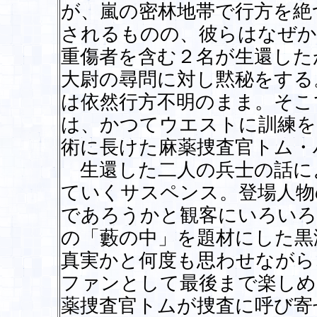
が、嵐の密林地帯で行方を絶
されるものの、彼らはなぜか
重傷者を含む２名が生還した
大尉の尋問に対し黙秘をする
は依然行方不明のまま。そこ
は、かつてウエストに訓練を
術に長けた麻薬捜査官トム・
生還した二人の兵士の話に
ていくサスペンス。登場人物
であろうかと観客にいろいろ
の「藪の中」を題材にした黒
真実かと何度も思わせながら
ファンとして最後まで楽しめ
薬捜査官トムが捜査に呼び寄