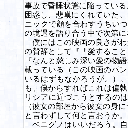
事故で昏睡状態に陥っている
困惑し、悲嘆にくれていた。
ニックで顔を合わすうちいつ
の境遇を語り合う中で次第に
僕にはこの映画の良さがわ
の賛辞として『「愛すること
『なんと慈しみ深い愛の物語
載っている（この映画のパン
いるはずもなかろうが。）。
も、僕からすればこれは偏執
リシアに近づこうとするのは
（彼女の部屋から彼女の身に
と言わずして何と言おうか。
ベニグノはいいだろう。自