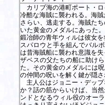
カリブ海の港町ポート・ロ
冷酷な海賊に襲われる。海賊
さらい、逃走する。海賊たち
いた黄金のメダルにあった。
鍛冶師の青年ウィルは彼女を
スパロウと手を組んでバルボ
は昔海賊船に襲われ意識を失
ザベスの父たちの船に助けら
た。その黄金のメダルには呪
の仲間の呪いを解く鍵が隠さ
主人公はジョニー・デップ
か？話の筋からいけば、当然
ンドとなるウィル役のオーラ