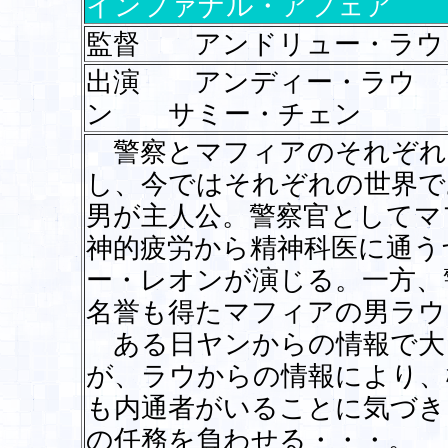
インファナル・アフェア
監督 アンドリュー・ラウ
出演 アンディー・ラウ
ン サミー・チェン
警察とマフィアのそれぞれ
し、今ではそれぞれの世界で
男が主人公。警察官としてマ
神的疲労から精神科医に通う
ー・レオンが演じる。一方、
名誉も得たマフィアの男ラウ
ある日ヤンからの情報で大
が、ラウからの情報により、
も内通者がいることに気づき
の任務を負わせる・・・。