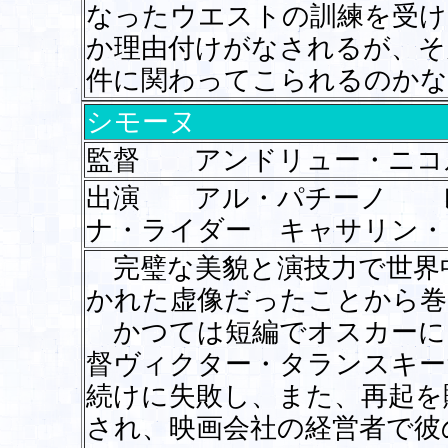
なったウエストの訓練を受け
か理由付けがなされるが、そ
件に関わってこられるのかな
シモーヌ
監督 アンドリュー・ニコ
出演 アル・パチーノ 
ナ・ライダー キャサリン・
完璧な美貌と演技力で世界
かれた虚像だったことから巻
かつては短編でオスカーに
督ヴィクター・タランスキー
続けに失敗し、また、再起を
され、映画会社の経営者で彼