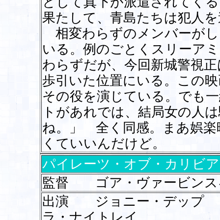
として真下が派遣されてくる
果たして、青島たちは犯人を
相変わらずのメンバーがし
いる。例のごとくスリーアミ
わらずだが、今回新城警視正
歩引いた位置にいる。この映
その役を演じている。でも一
トがあれでは、結局女の人は
ね。」 全く同感。まあ娯楽
くていいんだけど。
パイレーツ・オブ・カリビア
監督 ゴア・ヴァービンス
出演 ジョニー・デップ
ラ・ナイトレイ