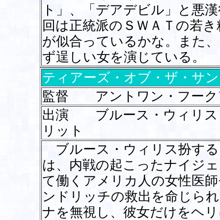
ト」、「デアデビル」と悪漢
回は正統派のＳＷＡＴの若き
が似合っているかな。また、
ず逞しい女を演じている。
ティアーズ・オブ・ザ・サン
監督 アントワン・フーク
出演 ブルース・ウィリス
リット
ブルース・ウィリス扮する
は、内戦の起こったナイジェ
て働くアメリカ人の女性医師
ンドリッチの救出を命じられ
ナを無視し、彼女だけをヘリ