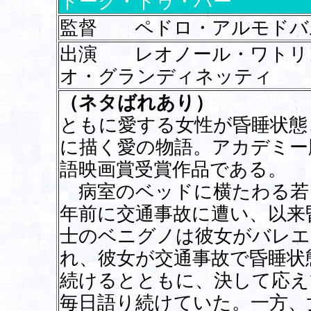
トーク・トゥ・ハー
監督 ペドロ・アルモドバ
出演 レオノール・ワト
オ・グランディネッティ
（ネタばれあり）
ともに愛する女性が昏睡状態
に描く愛の物語。アカデミー
語映画賞受賞作品である。
病室のベッドに横たわる若
年前に交通事故に遭い、以来
士のベニグノは彼女がバレエ
れ、彼女が交通事故で昏睡状
続けるとともに、決して応え
毎日語り続けていた。一方、