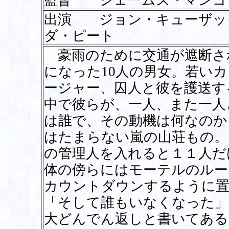
監督 ジェームズ・マンゴ
出演 ジョン・キューザ
ダ・ピート
豪雨のために交通が遮断さ
になった10人の男女。若い
ージャー、囚人と彼を護送す
中で彼らが、一人、また一人
は誰で、その動機は何なの
はたまらない嵐の山荘もの。
の管理人を入れると１１人だ
体の傍らにはモーテルのルー
カウントダウンするように置
「そして誰もいなくなった」
大どんでん返しと書いてある