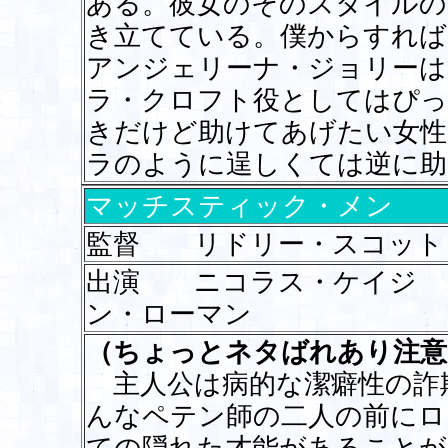
ある。彼女のそのスタイルの
き立てている。僕からすれば
アンジェリーナ・ジョリーは
ラ・クロフト役としてはぴっ
きだけど助けてあげたい女性
ラのように逞しくては逆に助
マッチスティック・メン
監督 リドリー・スコット
出演 ニコラス・ケイジ
ン・ローマン
（ちょっとネタばれあり注意
主人公は病的な潔癖性の詐
んなペテン師の二人の前にロ