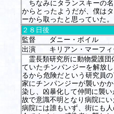
ちなみにタランスキーの名
からとったようだが、僕はタ
ーから取ったと思っていた。
２８日後
監督 ダニー・ボイル
出演 キリアン・マーフィ
霊長類研究所に動物愛護団
ていたチンパンジーを解放し
るから危険だという研究員の
家にチンパンジーが襲いかか
染し、凶暴化して仲間に襲い
故で意識不明となり病院にい
病院には誰もいず、街にも人