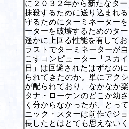
に２０３２年から新たなター
抹殺するために送り込まれる
守るためにターミネーターを
ーターを破壊するためのター
遥かに上回る性能を有してお
ラストでターミネーターが自
こすコンピューター「スカイ
日」は回避されたはずなのに
られてきたのか。単にアクシ
が配られており、なかなか楽
タナ・ローケンのどこか幼さ
く分からなかったが、とって
ニック・スターは前作でジョ
長したとはとても思えないく