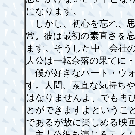
になります。
しかし、初心を忘れ、思
常。彼は最初の素直さを
ます。そうした中、会社
人公は一転奈落の果てに
僕が好きなハート・ウォ
す。人間、素直な気持ち
はなりませんよ、でも再
とができますよというこ
であるが故に楽しめる映
主人公役を演じるティム