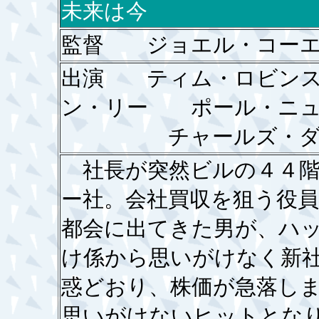
未来は今
監督 ジョエル・コー
出演 ティム・ロビン
ン・リー ポール・ニュ
チャールズ・ダーニ
社長が突然ビルの４４階
ー社。会社買収を狙う役
都会に出てきた男が、ハ
け係から思いがけなく新
惑どおり、株価が急落し
思いがけないヒットとな