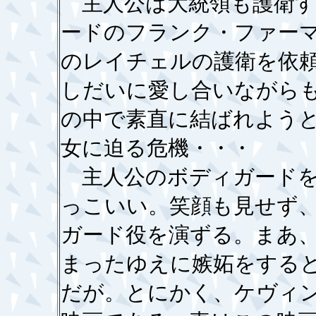
主人公は大統領も護衛す
ードのフランク・ファー
のレイチェルの護衛を依
しだいに愛し合いながら
の中で素直に結ばれよう
女に迫る危機・・・
主人公のボディガードを
っこいい。笑顔も見せず
ガード役を演ずる。まあ
まったゆえに嫉妬をする
だが。とにかく、ケヴィ