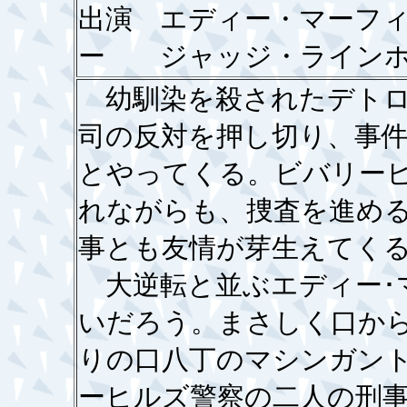
出演 エディー・マーフ
ー ジャッジ・ラインホ
幼馴染を殺されたデトロ
司の反対を押し切り、事
とやってくる。ビバリー
れながらも、捜査を進め
事とも友情が芽生えてく
大逆転と並ぶエディー･
いだろう。まさしく口か
りの口八丁のマシンガン
ーヒルズ警察の二人の刑