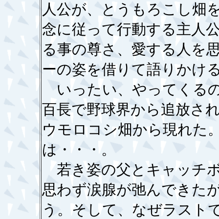
人公が、とうもろこし畑
念に従って行動する主人
る事の尊さ、愛する人を
ーの姿を借りて語りかけ
いったい、やってくるの
百長で野球界から追放さ
ウモロコシ畑から現れた
は・・・。
若き姿の父とキャッチボ
思わず涙腺が弛んできた
う。そして、なぜラスト