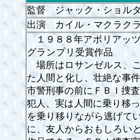
監督 ジャック・ショル
出演 カイル・マクラク
１９８８年アボリアッツ
グランプリ受賞作品
場所はロサンゼルス、ご
た人間と化し、壮絶な事
市警刑事の前にＦＢＩ捜
犯人、実は人間に乗り移
を乗り移りながら逃げて
に、友人からおもしろい