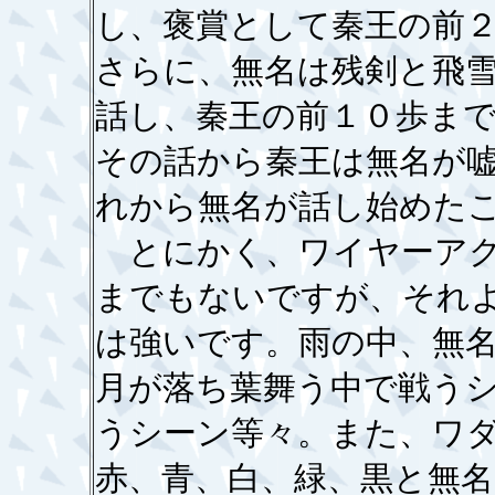
し、褒賞として秦王の前
さらに、無名は残剣と飛
話し、秦王の前１０歩ま
その話から秦王は無名が
れから無名が話し始めた
とにかく、ワイヤーアク
までもないですが、それ
は強いです。雨の中、無
月が落ち葉舞う中で戦う
うシーン等々。また、ワ
赤、青、白、緑、黒と無