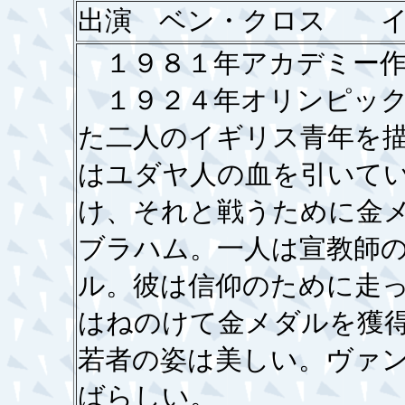
出演 ベン・クロス イ
１９８１年アカデミー作
１９２４年オリンピック
た二人のイギリス青年を
はユダヤ人の血を引いて
け、それと戦うために金
ブラハム。一人は宣教師
ル。彼は信仰のために走
はねのけて金メダルを獲
若者の姿は美しい。ヴァ
ばらしい。