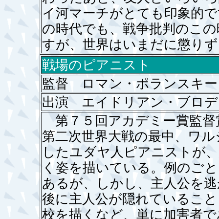
イ河マーチがとても印象的で
の時代でも、戦争批判のこの
すが、世界はいまだに懲りず
戦場のピアニスト
監督 ロマン・ポランスキー
出演 エイドリアン・ブロ
第７５回アカデミー賞監督
第二次世界大戦の最中、ワル
したユダヤ人ピアニストが、
く姿を描いている。例のごと
あるが、しかし、主人公を逃
後に主人公が隠れていること
校を描くなど、単に加害者で