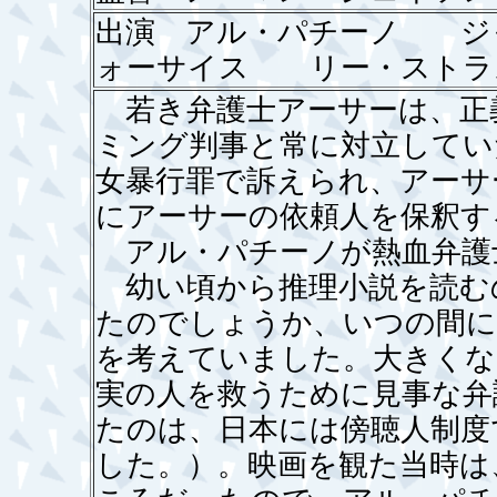
出演 アル・パチーノ ジ
ォーサイス リー・ストラ
若き弁護士アーサーは、正
ミング判事と常に対立してい
女暴行罪で訴えられ、アーサ
にアーサーの依頼人を保釈す
アル・パチーノが熱血弁護
幼い頃から推理小説を読む
たのでしょうか、いつの間に
を考えていました。大きくな
実の人を救うために見事な弁
たのは、日本には傍聴人制度
した。）。映画を観た当時は