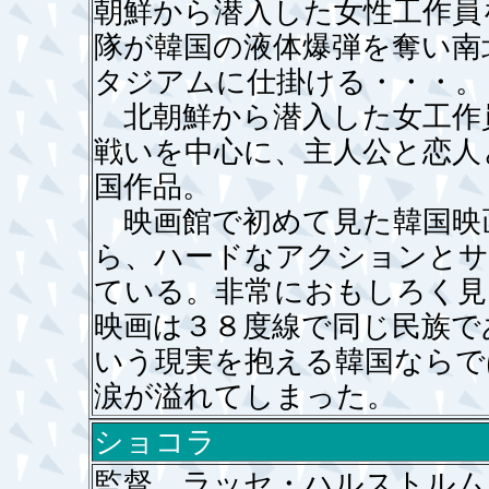
朝鮮から潜入した女性工作員
隊が韓国の液体爆弾を奪い南
タジアムに仕掛ける・・・。
北朝鮮から潜入した女工作
戦いを中心に、主人公と恋人
国作品。
映画館で初めて見た韓国映
ら、ハードなアクションとサ
ている。非常におもしろく見
映画は３８度線で同じ民族で
いう現実を抱える韓国ならで
涙が溢れてしまった。
ショコラ
監督 ラッセ・ハルストルム