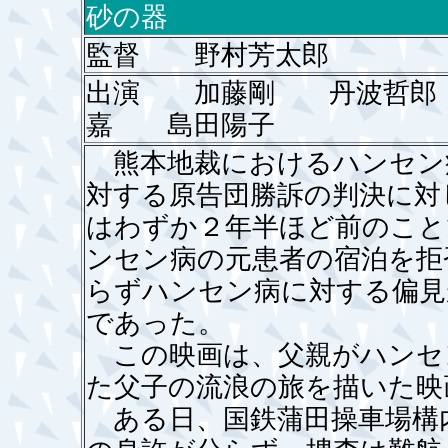
砂の器
監督 野村芳太郎
出演 加藤剛 丹波哲郎
嘉 島田陽子
熊本地裁におけるハンセン
対する原告団勝訴の判決に対
はわずか２年半ほど前のこと
ンセン病の元患者の宿泊を拒
らずハンセン病に対する偏見
であった。
この映画は、父親がハンセ
た父子の流浪の旅を描いた映
ある日、国鉄蒲田操車場構