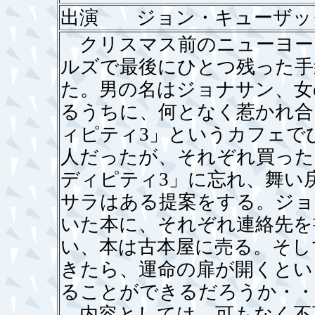
出演 ジョン・キューザッ
クリスマス前のニューヨー
ルズで最後にひとつ残った手
た。男の名はジョナサン、女
るうちに、何となく惹かれ合
ィピティ3」というカフェで
人だったが、それぞれ買った
ディピティ3」に忘れ、舞い
サラはある提案をする。ジョ
いた本に、それぞれ連絡先を
い、本は古本屋に売る。そし
きたら、運命の扉が開くとい
ることができるだろうか・・
内容としては、可もなく不