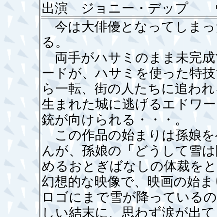
出演 ジョニー・デップ 
今は大俳優となってしまっ
る。
両手がハサミのまま未完成
ードが、ハサミを使った特技
ら一転、街の人たちに追われ
生まれた城に逃げるエドワー
銃が向けられる・・・。
この作品の始まりは孫娘を
んが、孫娘の「どうして雪は
めるおとぎばなしの体裁をと
幻想的な映像で、映画の始ま
ロゴにまで雪が降っているの
しい結末に、思わず涙が出て