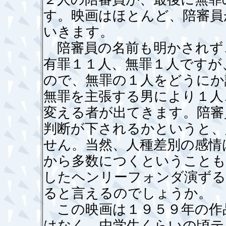
す。映画はほとんど、陪審員
いきます。
陪審員の名前も明かされず
有罪１１人、無罪１人ですが
ので、無罪の１人をどうにか
無罪を主張する男により１人
変える者が出てきます。陪審
判断が下されるかというと、
せん。当然、人種差別の感情
から多数につくということも
したヘンリーフォンダ演ずる
ると言えるのでしょうか。
この映画は１９５９年の作
はなく、中学生くらいの頃テ