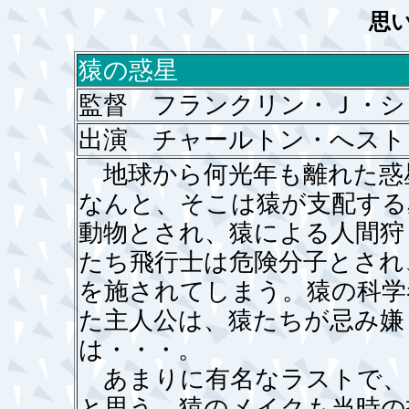
思
猿の惑星
監督 フランクリン・Ｊ・シ
出演 チャールトン・へス
地球から何光年も離れた惑
なんと、そこは猿が支配する
動物とされ、猿による人間狩
たち飛行士は危険分子とされ
を施されてしまう。猿の科学
た主人公は、猿たちが忌み嫌
は・・・。
あまりに有名なラストで、
と思う。猿のメイクも当時の