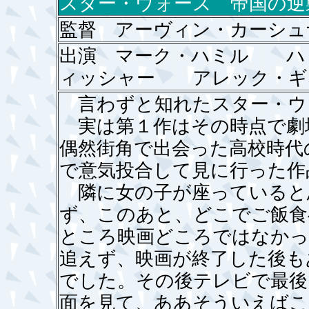
スター・ウォーズ 帝国の逆
監督 アーヴィン・カーシュ
出演 マーク・ハミル ハ
ィッシャー アレック・ギ
言わずと知れたスター・ウ
実は第１作はその時点で劇
偶然街角で出会った高校時代
で意気投合して見に行った作
隣に女の子が座っていると
ず、このあと、どこでご飯食
ところ映画どころではなかっ
追えず、映画が終了した後も
でした。その後テレビで最後
面を見て、ああそういえばこ