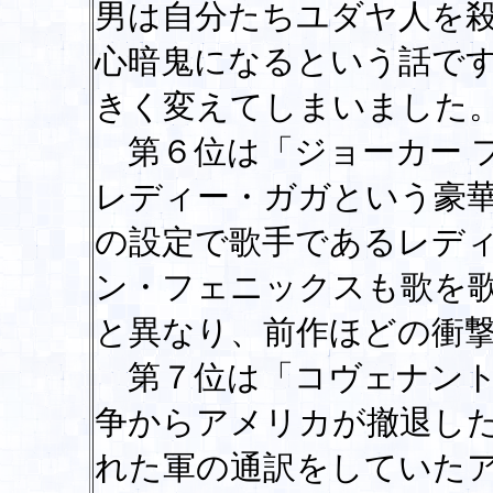
男は自分たちユダヤ人を
心暗鬼になるという話で
きく変えてしまいました
第６位は「ジョーカー 
レディー・ガガという豪華
の設定で歌手であるレデ
ン・フェニックスも歌を
と異なり、前作ほどの衝
第７位は「コヴェナント
争からアメリカが撤退し
れた軍の通訳をしていた