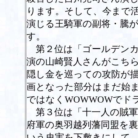
ります。そして、今まで
演じる王騎軍の副将・騰
す。
第２位は「ゴールデンカ
演の山崎賢人さんがこち
隠し金を巡っての攻防が
画となった部分はまだ始
ではなくWOWWOWでド
第３位は「十一人の賊軍
府軍の奥羽越列藩同盟を
いう史実を下敷きにして