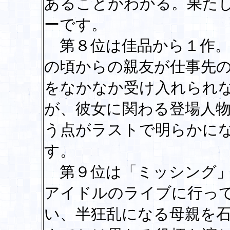
あることがわかる。果た
ーです。
第８位は佳品から１作。
の頃からの親友が仕事先
をなかなか受け入れられ
が、彼女に関わる登場人
う点がラストで明らかに
す。
第９位は「ミッシング」
アイドルのライブに行っ
い、半狂乱になる母親を