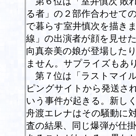
第６位は「室井慎次 敗れ
る者」の２部作合わせて
で暮らす室井慎次を描き
線」の出演者が顔を見せ
向真奈美の娘が登場した
ません。サプライズもあ
第７位は「ラストマイル
ピングサイトから発送さ
いう事件が起きる。新し
舟渡エレナはその騒動に
査の結果、同じ爆弾が仕