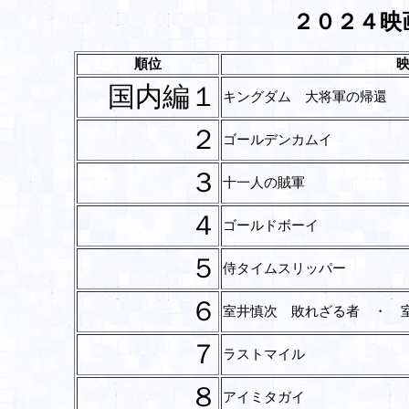
２０２４映
順位
国内編１
キングダム 大将軍の帰還
２
ゴールデンカムイ
３
十一人の賊軍
４
ゴールドボーイ
５
侍タイムスリッパー
６
室井慎次 敗れざる者 ・ 
７
ラストマイル
８
アイミタガイ