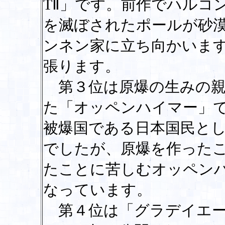
TⅡ」です。前作でハルコ
を滅ぼされたポールが砂
ンネン家に立ち向かいます
張ります。
第３位は原爆の生みの親
た「オッペンハイマー」
被爆国である日本国民と
でしたが、原爆を作った
たことに苦しむオッペン
なっています。
第４位は「グラデイエー