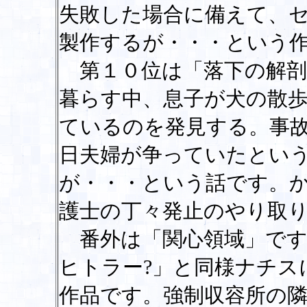
失敗した場合に備えて、
製作するが・・・という
第１０位は「落下の解剖
暮らす中、息子が犬の散
ているのを発見する。事
日夫婦が争っていたとい
が・・・という話です。
護士の丁々発止のやり取
番外は「関心領域」です
ヒトラー?」と同様ナチス
作品です。強制収容所の