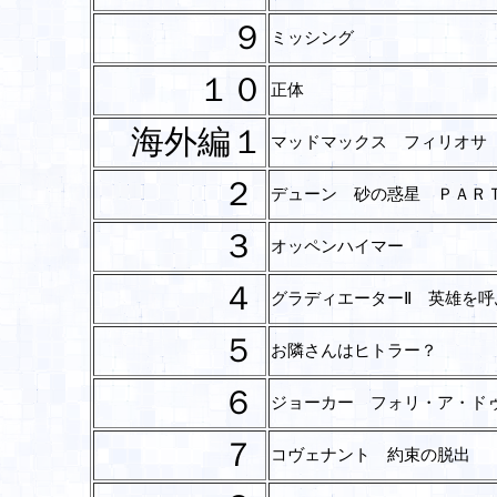
９
ミッシング
１０
正体
海外編１
マッドマックス フィリオサ
２
デューン 砂の惑星 ＰＡＲ
３
オッペンハイマー
４
グラディエーターⅡ 英雄を
５
お隣さんはヒトラー？
６
ジョーカー フォリ・ア・ド
７
コヴェナント 約束の脱出