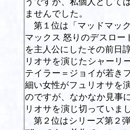
うですが、私個人として
ませんでした。
第１位は「マッドマック
マックス 怒りのデスロー
を主人公にしたその前日
リオサを演じたシャーリ
テイラー＝ジョイが若き
細い女性がフュリオサを
のですが、なかなか見事
リオサを演じ切っていま
第２位はシリーズ第２弾の「