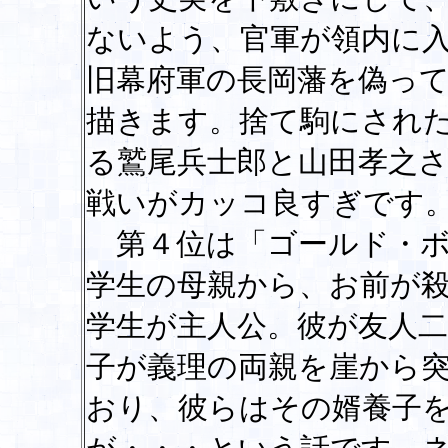
ないよう、官軍が領内に
旧幕府軍の長岡藩を偽っ
描きます。捨て駒にされ
る鷲尾兵士郎と山田孝之
戦いがカッコ良すぎです
第４位は「ゴールド・ボ
学生の母親から、お前が
学生が主人公。彼が友人
子が義理の両親を崖から
おり、彼らはその婿養子