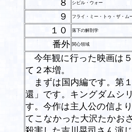
８
シビル・ウォー
９
フライ・ミー・トゥ・ザ・ム
１０
落下の解剖学
番外
関心領域
今年観に行った映画は５
て２本増。
まずは国内編です。第１
還」です。キングダムシ
す。今作は主人公の信よ
てこなかった大沢たかお
殺害した吉川晃司さん演