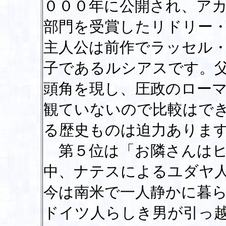
０００年に公開され、ア
部門を受賞したリドリー
主人公は前作でラッセル
子であるルシアスです。
頭角を現し、圧政のロー
観ていないので比較はで
る歴史ものは迫力ありま
第５位は「お隣さんはヒ
中、ナテスによるユダヤ
今は南米で一人静かに暮
ドイツ人らしき男が引っ