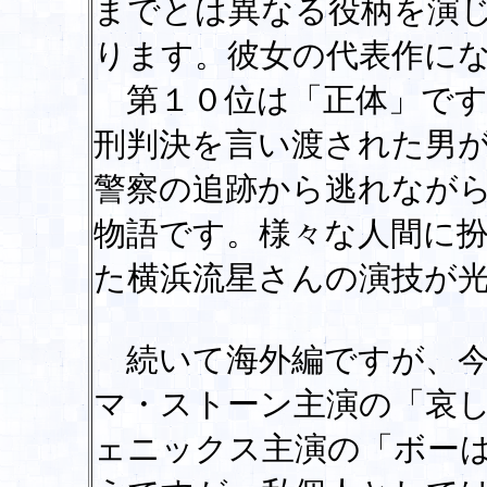
までとは異なる役柄を演
ります。彼女の代表作に
第１０位は「正体」です
刑判決を言い渡された男
警察の追跡から逃れなが
物語です。様々な人間に
た横浜流星さんの演技が
続いて海外編ですが、今
マ・ストーン主演の「哀
ェニックス主演の「ボー