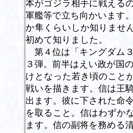
本がゴジラ相手に戦える
軍艦等で立ち向かいます
か隼くらいしか知りませ
初めて知りました。
第４位は「キングダム３
３弾。前半はえい政が国
けとなった若き頃のこと
戦いを描きます。信は王
出ます。彼に下された命
を取ること。信はわずか
ます。信の副将を務める