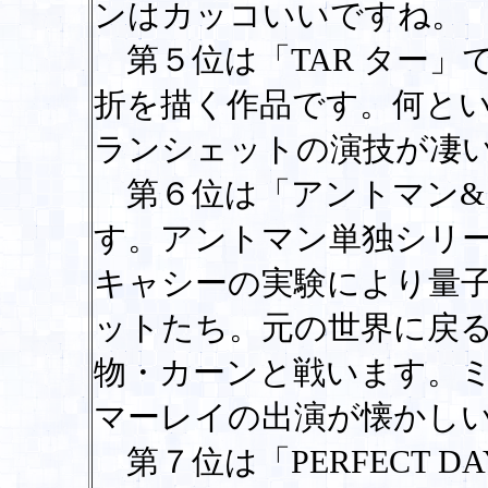
ンはカッコいいですね。
第５位は「TAR ター」
折を描く作品です。何と
ランシェットの演技が凄
第６位は「アントマン&
す。アントマン単独シリ
キャシーの実験により量
ットたち。元の世界に戻
物・カーンと戦います。
マーレイの出演が懐かし
第７位は「PERFECT 