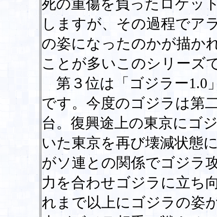
死の重傷を負ったロケッ
しますが、その過程でア
の姿になったのかが描か
ことが多いこのシリーズ
第３位は「ゴジラー1.0
です。今度のゴジラは第
台。復興途上の東京にゴ
いた東京を再び壊減状態
がソ連との関係でゴジラ
力を合わせゴジラに立ち
れまで以上にゴジラの姿