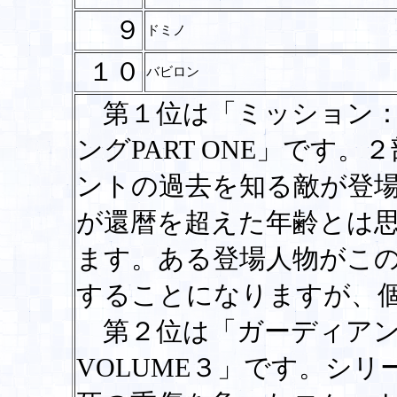
９
ドミノ
１０
バビロン
第１位は「ミッション：
ングPART ONE」です
ントの過去を知る敵が登
が還暦を超えた年齢とは
ます。ある登場人物がこ
することになりますが、
第２位は「ガーディアン
VOLUME３」です。シ