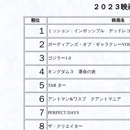
２０２３映
順位
映画名
１
ミッション：インポッシブル デッドレコニン
２
ガーディアンズ・オブ・ギャラクシーVOL
３
ゴジラー1.0
４
キングダム３ 運命の炎
５
TAR ター
６
アントマン&ワスプ クアントマニア
７
PERFECT DAYS
８
ザ・クリエイター