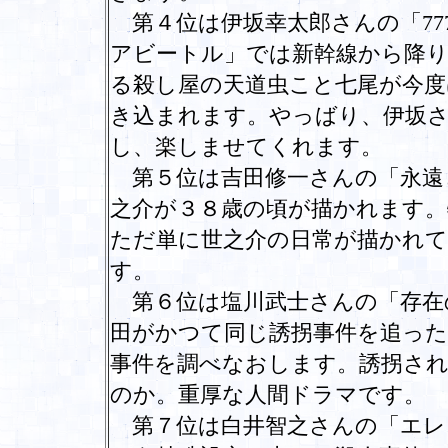
第４位は伊坂幸太郎さんの「77
アビートル」では新幹線から降
る殺し屋の天道虫こと七尾が今度
き込まれます。やっばり、伊坂
し、楽しませてくれます。
第５位は吉田修一さんの「永遠
之介が３８歳の頃が描かれます。
ただ単に世之介の日常が描かれ
す。
第６位は塩川武士さんの「存在
田がかつて同じ誘拐事件を追った
事件を調べなおします。誘拐さ
のか。重厚な人間ドラマです。
第７位は白井智之さんの「エレ