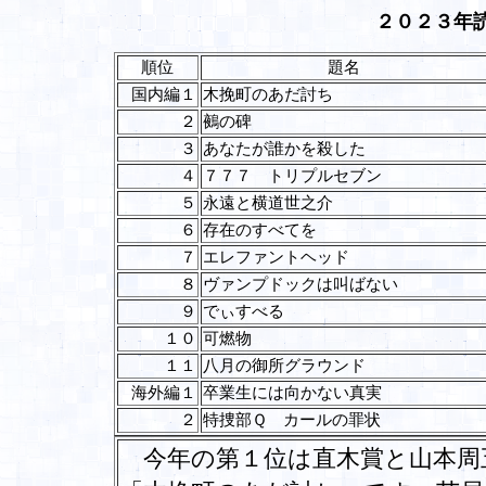
２０２３年
順位
題名
国内編１
木挽町のあだ討ち
２
鵺の碑
３
あなたが誰かを殺した
４
７７７ トリプルセブン
５
永遠と横道世之介
６
存在のすべてを
７
エレファントヘッド
８
ヴァンプドックは叫ばない
９
でぃすべる
１０
可燃物
１１
八月の御所グラウンド
海外編１
卒業生には向かない真実
２
特捜部Ｑ カールの罪状
今年の第１位は直木賞と山本周