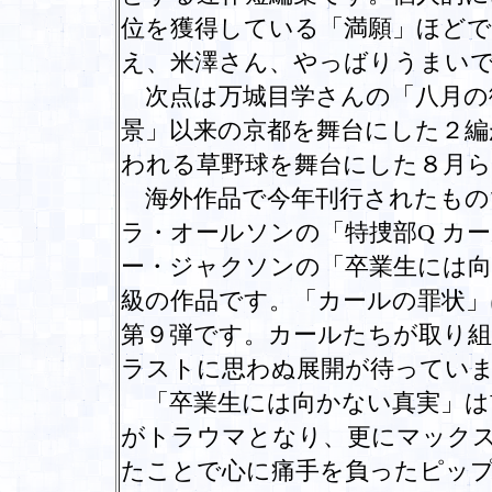
位を獲得している「満願」ほど
え、米澤さん、やっばりうまい
次点は万城目学さんの「八月の
景」以来の京都を舞台にした２編
われる草野球を舞台にした８月
海外作品で今年刊行されたもの
ラ・オールソンの「特捜部Q カ
ー・ジャクソンの「卒業生には
級の作品です。「カールの罪状」
第９弾です。カールたちが取り組
ラストに思わぬ展開が待ってい
「卒業生には向かない真実」は
がトラウマとなり、更にマック
たことで心に痛手を負ったピッ