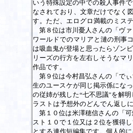
いう特殊設定の中での殺人事件で
なされており、文章だけでなく
す。ただ、エログロ満載のミス
第８位は市川憂人さんの「ヴァ
ワールドでのマリアと漣の刑事
は吸血鬼が登場と思ったらゾン
リーズの行方を左右しそうなマ
作品です。
第９位は今村昌弘さんの「でぃ
生のユースケが同じ掲示係にな
の従姉が残した“七不思議"を解
ラストは予想外のどんでん返し
第１０位は米澤穂信さんの「可
スト１０で１位又は２位を獲得し
とする連作短編集です。個人的に