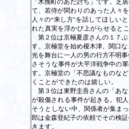
「木挽町のあだ討ち」です。芝居
て、若侍が関わりのあった人々
人々の“来し方"を話してほしい
れた真実を浮かび上がらせると
第２位は京極夏彦さんの１７ぶ
す。京極堂を始め榎木津、関口な
光を舞台に一人の男の行方不明事
さそうな事件が大平洋戦争中の軍
す。京極堂の「不思議なものな
くことができたのは嬉しい。
第３位は東野圭吾さんの「あな
が殺傷される事件が起きる。犯人
そうとしない中、関係者が集まっ
郎は金森登紀子の依頼でその検証
きます。