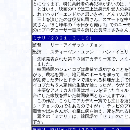
とになります。特に高齢者の再犯率が多いのは、
とはいえ、映画の中では三上は身元引受人の弁護
これでハッピーエンドかと思いきや、どんでん返
三上を演じたのは役所広司さん。スマートな中年
賀さん。彼も昨年の「今日から俺は‼」でのユー
のはプロデューサー吉澤を演じた長澤まさみさん
ミナリ（２０２１．３．１９）
監督 リー・アイザック・チョン
出演 スティーヴン・ユァン ハン・イェリ
先頃発表された第９３回アカデミー賞で、ノミネ
しました。
韓国移民のジェイコブは農業で成功することを夢
がら、農地を買い、地元民のポールを雇って、韓
が期待したテレビドラマで描かれる料理が上手で
イコブたち５人家族の生活が始まったが、やがて
主要なアメリカ人俳優はポールを演じたウィル・
台にした家族を描いた韓国映画ともいえますね。
この作品、こうしてアカデミー賞でも注目を浴び
ク・チョンの力でもあるのですが）。テレビのプ
毒舌おばあさんが、心臓に病を抱え、死を恐れる
題名の「ミナリ」は、韓国語で「セリ」のこと。
すが。
奥様は、取り扱い注意（２０２１．３．２０）