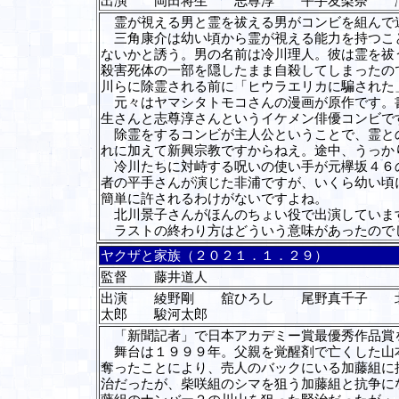
出演 岡田将生 志尊淳 平手友梨奈 
霊が視える男と霊を祓える男がコンビを組んで
三角康介は幼い頃から霊が視える能力を持つこと
ないかと誘う。男の名前は冷川理人。彼は霊を祓
殺害死体の一部を隠したまま自殺してしまったの
川らに除霊される前に「ヒウラエリカに騙された
元々はヤマシタトモコさんの漫画が原作です。書
生さんと志尊淳さんというイケメン俳優コンビで
除霊をするコンビが主人公ということで、霊との
れに加えて新興宗教ですからねえ。途中、うっか
冷川たちに対峙する呪いの使い手が元欅坂４６の
者の平手さんが演じた非浦ですが、いくら幼い頃
簡単に許されるわけがないですよね。
北川景子さんがほんのちょい役で出演していま
ラストの終わり方はどういう意味があったので
ヤクザと家族（２０２１．１．２９）
監督 藤井道人
出演 綾野剛 舘ひろし 尾野真千子 
太郎 駿河太郎
「新聞記者」で日本アカデミー賞最優秀作品賞
舞台は１９９９年。父親を覚醒剤で亡くした山本
奪ったことにより、売人のバックにいる加藤組に
治だったが、柴咲組のシマを狙う加藤組と抗争に