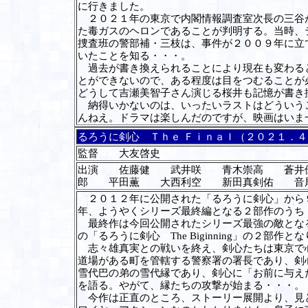
に行きました。
２０２１年の東京で内閣情報調査室次長の三谷が
た毒ガスのヘロンであることが判明する。当時、
捜査班の警部補・三枝は、事件が２００９年に立
いたことを知る・・・。
過去が書き換えられることにより現在も変わると
とができないので、ある程度は目をつむることが
どうして吉瀬美智子さん演じる桜井も記憶が書き
納得いかないのは、いったいラストはどういうこ
んねえ。ドラマは楽しんだのですが、映画はいま
るろうに剣心 Ｔｈｅ Ｆｉｎａｌ（２０２１．
監督 大友啓史
出演 佐藤健 武井咲 青木崇高 蒼井
郎 平田薫 大西利空 新田真剣佑 
２０１２年に公開された「るろうに剣心」から９
年、ようやくシリーズ最終編となる２部作のう
最終作は今回公開されたシリーズ最強の敵となる
の「るろうに剣心
The Biginning
」の２部作とな
志々雄真実との戦いを終え、剣心たちは東京で心
道場がある町を管轄する警察署の署長であり、剣
雪代巴の弟の雪代縁であり、剣心に「お前に与え
を語る。やがて、縁たちの攻撃が始まる・・・。
今作は正直のところ、ストーリー展開より、見ど