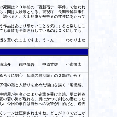
の死因は２０年前の「西新宿テロ事件」で使われ
ら世間は大騒動となる。警視庁、長期未解決事件
、調べると、大山刑事が被害者の救護にあたって
う作品はあまり細かいことを気にすると楽しむこ
ても事情を全部理解しているのはＯＫにしても、
機を置いたままですよ。う～ん・・・わかりませ
浦涼介 鶴見慎吾 中原丈雄 小市慢太
るろうに剣心 伝説の最期編」の２部作から７
字傷の謎と人斬りを止めた理由を描く「追憶編」
牛鍋屋が何者かにより砲撃を受け全焼、更に神谷
髪の若い男が現れる。男はかつて剣心の妻だった
ちに今回の事件は自分への復讐が目的だと、過去
くシーンは圧倒されますね。どこがＣＧでどこが