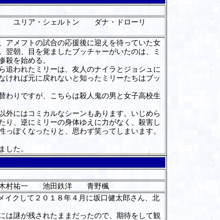
チ ユリア・シェルトン ダナ・ドローリ
、アメフトの試合の応援後に迎えを待っていた女
。翌朝、目を覚ましたブッチャーがいたのは、ミ
惨殺を始める。
ら追われたミリーは、友人のナイラとジョシュに
なければ元に戻れないと知ったミリーたちはブッ
替わりですが、こちらは殺人鬼の男と女子高校生
以外にはコミカルなシーンもあります。いじめら
たり、逆にミリーの身体ゆえに力がなく、殺害し
性っぽくなったりと、思わず笑ってしまいます。
ました。
木村祐一 池田鉄洋 青野楓
メイクして２０１８年４月に坂口健太郎さん、北
には謎が残されたままだったので、期待をして観