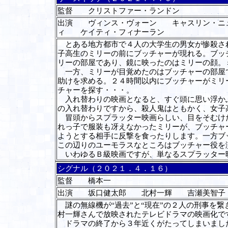
監督 クリストファー・ランドン
出演 ヴィンス・ヴォーン キャスリン・ニ
ィ ケイティ・フィナーラン
とある地方都市で４人の大学生の男女が惨殺され
子高生のミリーの前にブッチャーが現れる。ブッ
リーの部屋であり、鏡に映ったのはミリーの顔。
一方、ミリーが目覚めたのはブッチャーの部屋で
助けを求める。２４時間以内にブッチャーがミリ
チャーを探す・・・。
入れ替わりの映画となると、すぐ頭に思い浮かぶ
の入れ替わりですから、殺人鬼はともかく、女子
冒頭からスプラッター映画らしい、目をそむけた
れっ子で服装も冴えなかったミリーが、ブッチャ
ようとする相手に反撃を食ったりします。一方ブ
この辺りのユーモラスなところはブッチャー役を
いわゆるＢ級映画ですが、単なるスプラッター
シグナル（２０２１．４．１６）
監督 橋本一
出演 坂口健太郎 北村一輝 吉瀬美智
謎の無線機が“過去”と“現在”の２人の刑事を
村一輝さんで放映されたテレビドラマの映画化で
ドラマの終了から３年近くがたってしまいました