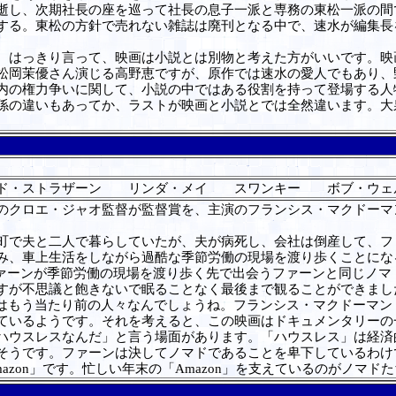
し、次期社長の座を巡って社長の息子一派と専務の東松一派の間
する。東松の方針で売れない雑誌は廃刊となる中で、速水が編集長
はっきり言って、映画は小説とは別物と考えた方がいいです。映
松岡茉優さん演じる高野恵ですが、原作では速水の愛人でもあり、
内の権力争いに関して、小説の中ではある役割を持って登場する人
の違いもあってか、ラストが映画と小説とでは全然違います。大
ド・ストラザーン リンダ・メイ スワンキー ボブ・ウェ
クロエ・ジャオ監督が監督賞を、主演のフランシス・マクドーマ
で夫と二人で暮らしていたが、夫が病死し、会社は倒産して、フ
み、車上生活をしながら過酷な季節労働の現場を渡り歩くことにな
ファーンが季節労働の現場を渡り歩く先で出会うファーンと同じノマ
すが不思議と飽きないで眠ることなく最後まで観ることができまし
はもう当たり前の人々なんでしょうね。フランシス・マクドーマン
ているようです。それを考えると、この映画はドキュメンタリーの
ウスレスなんだ」と言う場面があります。「ハウスレス」は経済
そうです。ファーンは決してノマドであることを卑下しているわけ
azon
」です。忙しい年末の「
Amazon
」を支えているのがノマドた