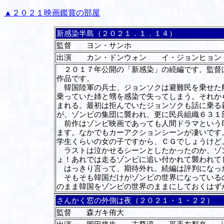
▲２０２１映画鑑賞の部屋
新感染半島（２０２１．１．１４）
監督 ヨン・サンホ
出演 カン・ドンウォン イ・ジョンヒョ
２０１７年公開の「新感染」の続編です。監督は
作品です。
韓国陸軍の兵士、ジョンソクは避難民を乗せた船
乗っていた姉と甥を感染で失ってしまう。それか
まれる。最初は拒んでいたジョンソクも話に乗る
が、ゾンビの集団に襲われ、更に民兵組織６３１
前作はゾンビ映画であっても人間ドラマという印
ます。なかでもカーアクションシーンが凄いです
学生くらいの女の子ですから、ＣＧでしょうけど
ラストは泣かせるシーンとしたかったのか、ゾン
ょ！あれでは走るゾンビに追い付かれて襲われて
はっきり言って、期待外れ。続編は評判になっ
そもそも韓国だけがゾンビの世界になっているの
のまま韓国をゾンビの世界のままにしておくはず
さんかく窓の外側は夜（２０２１・１・２２）
監督 森ガキ侑大