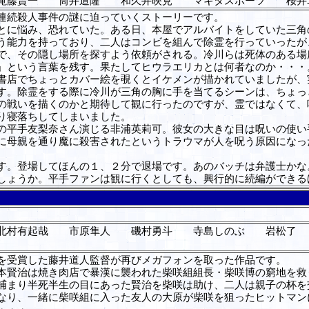
滝藤賢一 筒井道隆 和久井映見 マキタスポーツ 桜井
連続殺人事件の謎に迫っていくストーリーです。
に悩み、恐れていた。ある日、本屋でアルバイトをしていた三角
う能力を持っており、二人はコンビを組んで除霊を行っていったが
で、その隠し場所を探すよう依頼がされる。冷川らは死体のある場
」という言葉を残す。果たしてヒウラエリカとは何者なのか・・・
店でちょっとカバー絵を覗くとイケメンが描かれていましたが、
す。除霊をする際に冷川が三角の胸に手を当てるシーンは、ちょっ
戦いを描くのかと期待して観に行ったのですが、霊ではなくて、
り寝落ちしてしまいました。
平手友梨奈さん演じる非浦英莉可。彼女の大きな目は呪いの使い
に母親を通り魔に殺害されたというトラウマが人を呪う原因になっ
す。登場してほんの１、２分で退場です。あのバッチは弁護士かな
しょうか。平手ファンは観に行くとしても、興行的に続編ができる
北村有起哉 市原隼人 磯村勇斗 寺島しのぶ 岩松了
を受賞した藤井道人監督が再びメガフォンを取った作品です。
賢治は焼き肉店で暴漢に襲われた柴咲組組長・柴咲博の窮地を救
捕まり半死半生の目にあった賢治を柴咲は助け、二人は親子の杯を
なり、一緒に柴咲組に入った友人の大原が柴咲を狙ったヒットマン