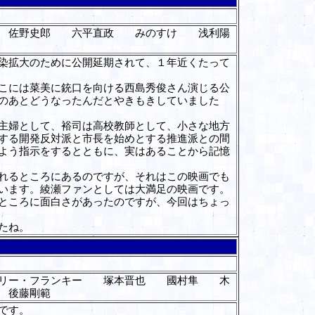
 佐野史郎 六平直政 みのすけ 浅利陽
染拡大のために公開延期されて、１年近くたって
こには菜美に銃口を向ける西島秀俊さん演じる公
のあとどうなったんだとやきもきしていました
主婦として、裕司は高校教師として、小さな地方
する開発反対派と市長を始めとする推進派との間
よう指示をするとともに、実はあることから記憶
れるところにあるのですが、それはこの映画でも
います。綾瀬ファンとしては大満足の映画です。
ところに面白さがあったのですが、今回はちょっ
たね。
リー・フランキー 塚本晋也 國村隼 木
 後藤剛範
です。