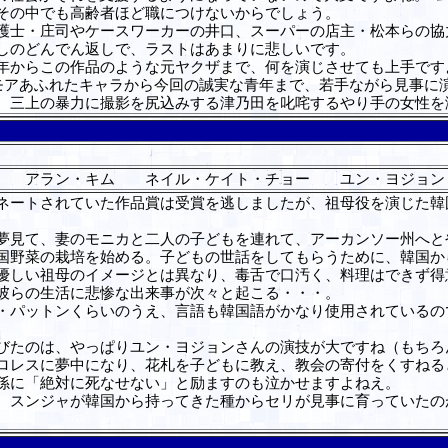
その中でも高齢者ほど職につけないからでしょう。
士・庄司やケースワーカーの井口、スーパーの店主・松本らの協
しのどんでん返しで、ラストはあまりに悲しいです。
からこの作品のような元ヤクザまで、何を演じさせても上手です
モアあふれたキャラから今回の誠実な青年まで、若手ながら見事に
。三上の暴力に撮影を尻込みする津乃田を叱咤するやり手の女性
 アラン・キム ネイル・ケイト・チョー ユン・ヨジョ
ートされていた作品賞は受賞を逃しましたが、祖母役を演じた韓
見て、妻のモニカと二人の子どもを連れて、アーカンソー州へと
国野菜の栽培を始める。子どもの世話をしてもらうために、韓国か
優しい祖母のイメージとは異なり、毒舌で口汚く、料理はできず得
彼らの生活に悲惨な出来事が次々と起こる・・・。
パットンくらいのうえ、言語も韓国語がかなり使用されているの
たのは、やっぱりユン・ヨジョンさんの演技が大ですね（もちろ
ロレスに夢中になり、花札を子どもに教え、教会の寄付をくすねる
孫に「絶対に死なせない」と励ますのも泣かせますよねえ。
スンジャが韓国から持ってきた種からセリが見事に育っていたの