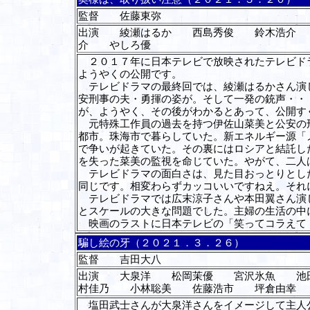
監督 佐藤東弥
出演 綾瀬はるか 西島秀俊 鈴木浩介
介 やしろ優
２０１７年に日本テレビで放映されたテレビドラ
ようやくの公開です。
テレビドラマの最終回では、綾瀬はるかさん演じ
安刑事の夫・勇揮の姿が。そして一発の銃声・・
が、ようやく、その後がわかるとあって、公開す
元特殊工作員の過去を持つ伊佐山菜美と公安の刑
都市。珠海市で暮らしていた。新エネルギー源「
で争いが起きていた。その裏にはロシアと結託し
を失った菜美の監視を命じていた。やがて、二人
テレビドラマの面白さは、見た目おっとりとした
同じです。相変わらずカッコいいですねえ。それ
テレビドラマでは広末涼子さんや本田翼さん演じ
とスケールの大きな問題でした。主婦の生活の中
映画のラストに日本テレビの「笑ってコラえて
騙し絵の牙（２０２１．３．２６）
監督 吉田大八
出演 大泉洋 松岡茉優 宮沢氷魚 池
村佳乃 小林聡美 佐藤浩市 坪倉由幸
塩田武士さんが大泉洋さんをイメージして主人