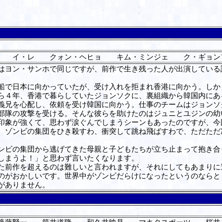
ン イ・レ クォン・ヘヒョ キム・ミンジェ ク・ギョン
ヨン・サンホで同じですが、前作で生き残った人が出演している
で日本に向かっていたが、受け入れを拒まれ香港に向かう。しか
ら４年、香港で暮らしていたジョンソクに、裏組織から韓国内にあ
義兄を心配し、依頼を受け韓国に向かう。仕事のチームはジョンソ
部隊の攻撃を受ける。そんな彼らを助けたのはジュニとユジンの幼
象が強くて、思わず涙ぐんでしまうシーンもあったのですが、今
。ゾンビの集団をひき殺すわ、衝突して跳ね飛ばすわで、ただただ
。
ビの集団から逃げてきた母親と子どもたちが立ち止まって抱き合
しまうよ！」と思わず言いたくなります。
た前作を超えるのは難しいと言われますが、それにしてもあまりに
がおかしいです。世界中がゾンビだらけになったというのならと
がありません。