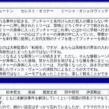
ュートン セレスト・オコナー ミーシャ・オシェロヴィッ
る事件が起きる。ブッチャーと名付けられた犯人が捕まらない中
チャーに押し倒されたミリーは、雷鳴とどろく中ナイフで刺される
ミリーの身体に入ったブッチャーはこれ幸いとばかりに学校へ行き
あり、ミリーの心はブッチャーの身体の中に入っていた。警察か
ーを刺す際に使用した古代文明のナイフを使ってブッチャーを倒さ
のは大林監督の「転校生」ですが、あちらは高校生の男女の入れ
高校生はたまったものではないですね。
くなるような殺害シーンが続きます。ただし、そんな惨殺シーン
ーが身体に入った途端、皆から注目を浴びるような服を身にまとっ
ッチャーの身体に入ったミリーは、力が強くなったり、歩き方が女
演じたヴィンス・ヴォーンの演技力によるところが大ですね。
映画ではなく、ユーモアもあったことから、楽しく観ることができ
子 杉本哲太 奈緒 鹿賀丈史 田中哲司 伊原剛志 
繋ぎ、ともに未解決事件を解決していくという韓国の同名ドラマをリ
す。
ので、細かい設定はすっかり忘れていましたが、ドラマのラスト