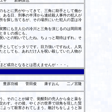
ユキ 新納慎也
のもとに男がやってきて、三角に助手として働か
、ある日、刑事の半澤から連続殺人事件の犯人が
所を探し当てるが、その場所にいた犯人の霊は冷
。
実際にも主人公の冷川と三角を演じるのは岡田将
とＢＬの感じも。
呪いとの戦いでしたね。ちょっと期待はずれ。そ
手としてピッタリです。目力強いですねえ。人気
たとしても、あれだけ人を呪い殺していた人物が
。
ほど成功となるとは思えませんが・・・。
 豊原功補 菅田俊 康すおん 二ノ宮隆
う。そのことが縁で、覚醒剤の売人から金と薬を
交わす。その後、やくざの世界で頭角を現した賢
によって殺害されてしまう。敵討ちをしようと加