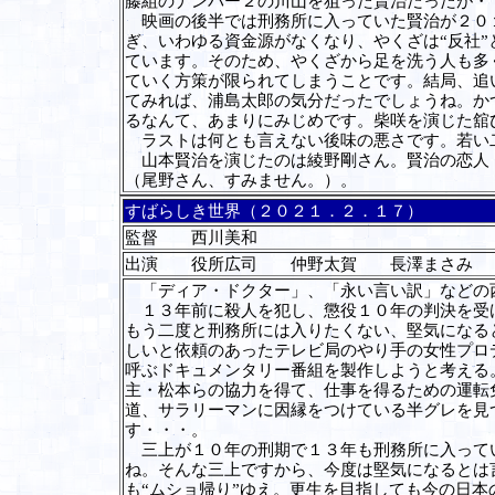
藤組のナンバー２の川山を狙った賢治だったが・
映画の後半では刑務所に入っていた賢治が２０１
ぎ、いわゆる資金源がなくなり、やくざは“反社
ています。そのため、やくざから足を洗う人も多
ていく方策が限られてしまうことです。結局、追
てみれば、浦島太郎の気分だったでしょうね。か
るなんて、あまりにみじめです。柴咲を演じた舘
ラストは何とも言えない後味の悪さです。若い
山本賢治を演じたのは綾野剛さん。賢治の恋人・
（尾野さん、すみません。）。
すばらしき世界（２０２１．２．１７）
監督 西川美和
出演 役所広司 仲野太賀 長澤まさみ
「ディア・ドクター」、「永い言い訳」などの
１３年前に殺人を犯し、懲役１０年の判決を受け
もう二度と刑務所には入りたくない、堅気になる
しいと依頼のあったテレビ局のやり手の女性プロ
呼ぶドキュメンタリー番組を製作しようと考える
主・松本らの協力を得て、仕事を得るための運転
道、サラリーマンに因縁をつけている半グレを見
す・・・。
三上が１０年の刑期で１３年も刑務所に入ってい
ね。そんな三上ですから、今度は堅気になるとは
も“ムショ帰り”ゆえ。更生を目指しても今の日