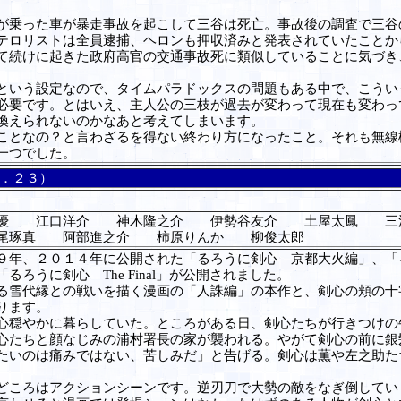
乗った車が暴走事故を起こして三谷は死亡。事故後の調査で三谷
テロリストは全員逮捕、ヘロンも押収済みと発表されていたことか
て続けに起きた政府高官の交通事故死に類似していることに気づき
いう設定なので、タイムパラドックスの問題もある中で、こうい
必要です。とはいえ、主人公の三枝が過去が変わって現在も変わっ
換えられないのかなあと考えてしまいます。
となの？と言わざるを得ない終わり方になったこと。それも無線
一つでした。
４．２３）
優 江口洋介 神木隆之介 伊勢谷友介 土屋太鳳 三
音尾琢真 阿部進之介 柿原りんか 柳俊太郎
年、２０１４年に公開された「るろうに剣心 京都大火編」、「
ち「るろうに剣心
The Final
」が公開されました。
雪代縁との戦いを描く漫画の「人誅編」の本作と、剣心の頬の十
ります。
穏やかに暮らしていた。ところがある日、剣心たちが行きつけの
心たちと顔なじみの浦村署長の家が襲われる。やがて剣心の前に銀
たいのは痛みではない、苦しみだ」と告げる。剣心は薫や左之助た
ころはアクションシーンです。逆刃刀で大勢の敵をなぎ倒してい