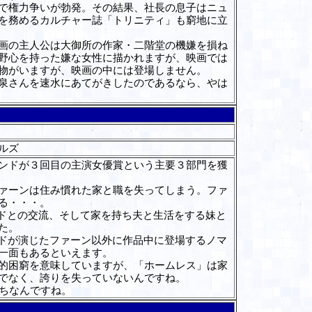
で権力争いが勃発。その結果、社長の息子はニュ
を務めるカルチャー誌「トリニティ」も窮地に立
画の主人公は大御所の作家・二階堂の機嫌を損ね
野心を持った嫌な女性に描かれますが、映画では
物がいますが、映画の中には登場しません。
泉さんを速水にあてがきしたのであるなら、やは
ルズ
ンドが３回目の主演女優賞という主要３部門を獲
ァーンは住み慣れた家と職を失ってしまう。ファ
る・・・。
ドとの交流、そして家を持ち夫と生活をする妹と
た。
ドが演じたファーン以外に作品中に登場するノマ
一面もあるといえます。
的困窮を意味していますが、「ホームレス」は家
でなく、誇りを失っていないんですね。
ちなんですね。