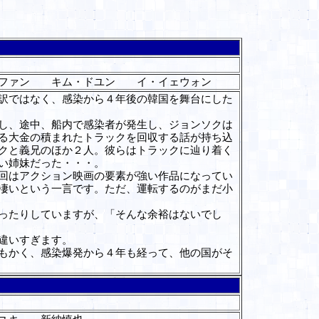
ファン キム・ドユン イ・イェウォン
訳ではなく、感染から４年後の韓国を舞台にした
し、途中、船内で感染者が発生し、ジョンソクは
る大金の積まれたトラックを回収する話が持ち込
クと義兄のほか２人。彼らはトラックに辿り着く
い姉妹だった・・・。
回はアクション映画の要素が強い作品になってい
凄いという一言です。ただ、運転するのがまだ小
ったりしていますが、「そんな余裕はないでし
違いすぎます。
もかく、感染爆発から４年も経って、他の国がそ