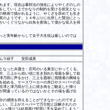
れます。現在は暴対法の強化によりやくざのしの
活をしていく上でかなりの制約を受ける状況となっ
の映画で描かれるように、やくざを辞めても生き
実のようです。１４年ぶりに出所した賢治にとっ
かいくぐりながら白魚を密漁して僅かな収入を得
っと実年齢からして女子大生役は厳しいのでは
ムラ緑子 安田成美
となった弁護士・庄司のいる東京にやってくる。
方、三上から幼い頃に生き別れた母親を探して欲
津乃田に声をかけ、三上を題材に視聴者の興味を
を始める。ケースワーカーの井口やスーパーの店
吉澤と津乃田が三上に焼き肉をご馳走した帰り
が間違っているのではないかとその場を逃げ出
分の感情を抑えることができなかったのですよ
厳しい。三上がスーパーで万引犯と誤解されたの
ムショ帰り”は結局再び犯罪に手を染めてしまうこ