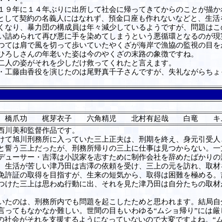
・・・。
９年に１４年ぶりに出所して社会に帰ってきてからのことが描か
”として契約の名義人にはなれず、預金口座も作れないなどと、生
くなり、暴力団の構成員は年々減少しているようですが、問題はこ
い詰められて再び悪に手を染めてしまうという悪循環となるのが現
つては肩で風を切って歩いていたやくざが海岸で漁協の監視の目を
ひろしさんの年老いた姿は今のやくざの末路の象徴ですね。
二人の姿がそれを少しだけ救ってくれたと言えます。
工藤由香役を演じたのは尾野真千子さんですが、失礼ながらちょ
 橋爪功 梶芽衣子 六角精児 北村有起哉 白竜 キ
西川美和監督作品です。
て旭川刑務所に入っていた三上正夫は、刑期を終え、身元引受人
と誓う三上だったが、刑務所帰りの三上に仕事は見つからない。一
デューサー・吉澤は小説家を志すために制作会社を辞めたばかりの
。生活が苦しい津乃田は吉澤の依頼を受け、三上の元を訪れ、取材
免許証の取得を目指すが、生来の短気から、取得は困難を極める。
つけた三上は思わぬ行動に出、それを見た津乃田は自分たちの取材
たのは、刑務所内でも問題を起こしたためと思われます。結局自
言ってもなかなか難しい。世間の目もいわゆる“ムショ帰り”には
本の社会がそれを支援するようになっていないので大変ですよね。“