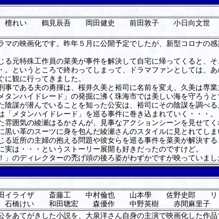
 檀れい 鶴見辰吾 岡田健史 前田敦子 小日向文世
マの映画化です。昨年５月に公開予定でしたが、新型コロナの感
る元特殊工作員の菜美が事件を解決して自宅に帰ってくると、そ
・。というところで終わってしまって、ドラマファンとしては、あ
ぐに観に行ってきました。
事である夫の勇揮は、桜井久美と裕司に名前を変え、久美は専業
メタンハイドレード」の発掘に沸く珠海市では美しい海を守ろうと
た陰謀が潜んでいることを知った公安は、裕司にその陰謀を調べる
は「メタンハイドレード」を巡る事件に巻き込まれていく・・・。
雰囲気の綾瀬はるかさんが、見事なアクションシーンを見せてく
に黒い革のスーツに身を包んだ綾瀬さんのスタイルに見とれてしま
る近所の主婦の抱える問題や彼女らを巡る事件を菜美が解決する
に実は・・・というストーリー展開も好きだったのですけど。
！」のディレクターの禿げ頭の後ろ姿がわずかですが映っていまし
田イライザ 斎藤工 中村倫也 山本學 佐野史郎 リ
 石橋けい 和田聰宏 森優作 中野英樹 赤間麻里子
公をあてがきした小説を、大泉洋さん自身の主演で映画化した作品