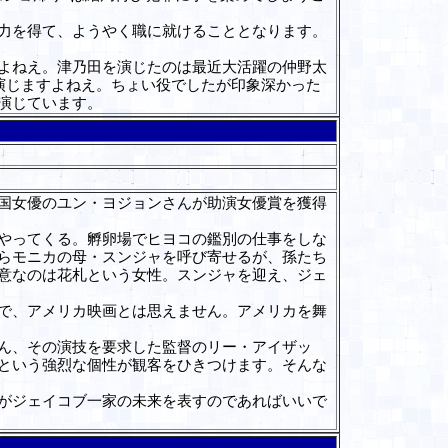
力を得て、ようやく職に就けることとなります。
よねえ。津乃田を演じたのは最近大活躍の仲野太
演じますよねえ。ちょい役でしたが印象深かった
を演じています。
ン
国女優のユン・ヨジョンさんが助演女優賞を獲得
やってくる。孵卵場でヒヨコの鑑別の仕事をしな
らモニカの母・スンジャを呼び寄せるが、孫たち
意なのは花札という女性。スンジャを迎え、ジェ
で、アメリカ映画とは思えません。アメリカを舞
ん、その演技を要求した監督のリー・アイザッ
という強烈な個性が観客をひきつけます。そんな
がジェイコブ一家の未来を表すのであればいいで