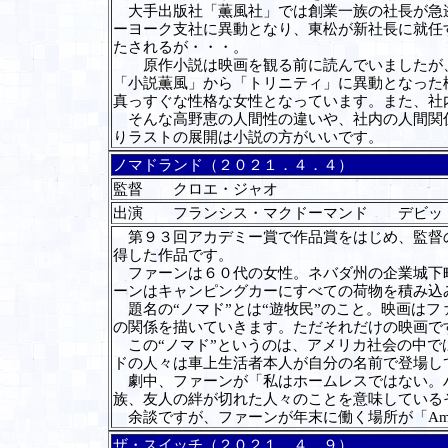
大手出版社「薫風社」では創業一族の社長が急逝
ーヨーク支社に異動となり、東松が新社長に就任
たされるが・・・。
原作小説は映画を観る前に読んでいましたが、
「小説薫風」から「トリニティ」に異動となった
真っすぐな性格な女性となっています。また、社
そんな高野恵の人間性の違いや、社内の人間関係
りラストの展開は小説の方がいいです。
ノマドランド（２０２１．４．４）
監督 クロエ・ジャオ
出演 フランシス・マクドーマンド デビッ
第９３回アカデミー賞で作品賞をはじめ、監督の
得した作品です。
ファーンは６０代の女性。ネバダ州の企業城下町
ーンはキャンピングカーにすべての荷物を積み込
題名の“ノマド”とは“遊牧民”のこと。映画は
の関係を描いていきます。ただそれだけの映画で
この“ノマド”というのは、アメリカ社会の中で
ドの人々は車上生活者本人が自分の名前で登場し
劇中、ファーンが「私はホームレスではない。ハ
族、友人の絆が切れた人々のことを意味している
余談ですが、ファーンが年末に働く場所が「
Am
ザ・スイッチ（２０２１．４．９）