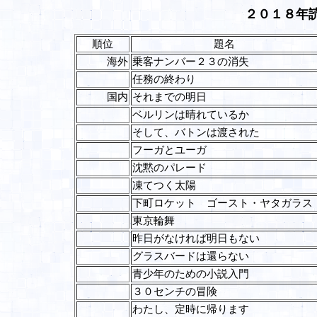
２０１８年
順位
題名
海外
乗客ナンバー２３の消失
任務の終わり
国内
それまでの明日
ベルリンは晴れているか
そして、バトンは渡された
フーガとユーガ
沈黙のパレード
凍てつく太陽
下町ロケット ゴースト・ヤタガラス
東京輪舞
昨日がなければ明日もない
グラスバードは還らない
青少年のための小説入門
３０センチの冒険
わたし、定時に帰ります