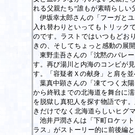
れる父親たち”誰もが素晴らしい
伊坂幸太郎さんの「フーガとユ
入れ替わりといってもトリック
のです。ラストではいつもどお
きの、そしてちょっと感動の展
東野圭吾さんの「沈黙のパレー
す。再び湯川と内海のコンビが
す。「容疑者Ｘの献身」と肩を並
葉真中顕さんの「凍てつく太陽」
から終戦までの北海道を舞台に濡
を脱獄し真犯人を探す物語です。
きだけでなく北海道らしいヒグ
池井戸潤さんは「下町ロケット
ラス」がストーリー的に前後編