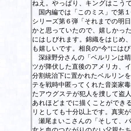
ねえ。やっぱり、キングはこう
国内編では「このミス」で第１
シリーズ第６弾「それまでの明
かと思っていたので、嬉しかっ
にはしびれます。錦織をはじめ
も嬉しいです。相良の“今”には
深緑野分さんの「ベルリンは晴
ツが降伏した直後のアメリカ、
分割統治下に置かれたベルリン
テを戦時中匿ってくれた音楽家毒
たアウグステが犯人を捜して盗
あれほどまでに描くことができ
リとしても十分以上です。真実
瀬尾まいこさんの「そして、バ
女と血のつながりのない父親たち