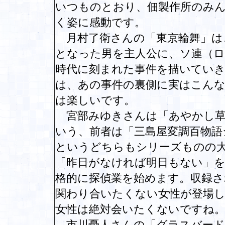
いつものとおり、佃製作所のみ
く姿に感動です。
月村了衛さんの「東京輪舞」は
となった男を主人公に、ソ連（
時代に刻まれた事件を描いてい
は、あの事件の裏側に実はこん
は楽しいです。
宮部みゆきさんは「あやかし草
いう、前者は「三島屋変調百物語
というどちらもシリーズものの
「昨日がなければ明日もない」を
格的に探偵業を始めます。収録さ
関わり合いたくない女性が登場し
女性は絶対会いたくないですね
市川憂人さんの「グラスバード