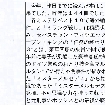
今年、昨日までに読んだ本は１
果でした。昨年は１４４冊でし
各ミステリベスト１０で海外編
件」と「ミランダ殺し」は積読状
み。セバスチャン・フィツエッ
ーブン・キングの「任務の終わり
３”とは、豪華客船の乗員の間で
年前に妻子が乗船した豪華客船“
のドイツ警察のおとり捜査官マル
ルタン”での行方不明事件が描か
た「ミスターメルセデス」から始
説であった「ミスターメルセデ
発揮。不可思議な力を持って蘇っ
と元刑事のホッジスとの最後の