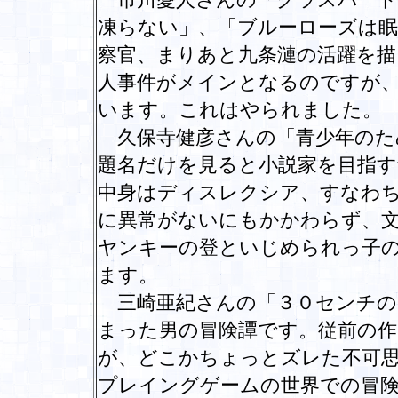
凍らない」、「ブルーローズは
察官、まりあと九条漣の活躍を描
人事件がメインとなるのですが
います。これはやられました。
久保寺健彦さんの「青少年のた
題名だけを見ると小説家を目指
中身はディスレクシア、すなわち
に異常がないにもかかわらず、
ヤンキーの登といじめられっ子
ます。
三崎亜紀さんの「３０センチの
まった男の冒険譚です。従前の作
が、どこかちょっとズレた不可
プレイングゲームの世界での冒