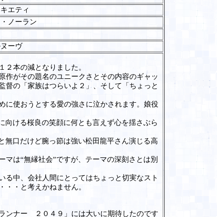
スキエティ
ー・ノーラン
ン
ルヌーヴ
１２本の減となりました。
原作がその題名のユニークさとその内容のギャッ
監督の「家族はつらいよ２」、そして「ちょっと
めに使おうとする愛の強さに泣かされます。娘役
に向ける桜良の笑顔に何とも言えず心を揺さぶら
と無口だけど腕っ節は強い松田龍平さん演じる高
マは“無縁社会”ですが、テーマの深刻さとは別
いる中、会社人間にとってはちょっと切実なスト
・・・と考えかねません。
ランナー ２０４９」には大いに期待したのです