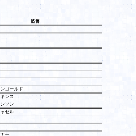
監督
マンゴールド
ンキンス
ョンソン
チャゼル
ン
コナー