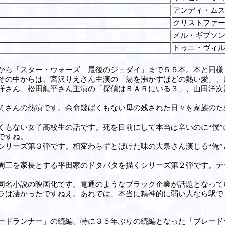
アンディ・ム
クリストファ
メル・ギブソ
ドゥニ・ヴィ
から「スター・ウォーズ 最後のジェダイ」まで５５本。本と同様
の中からは、宮沢りえさん主演の「湯を沸かすほどの熱い愛」、
洋さん、松田龍平さん主演の「探偵はＢＡＲにいる３」、山田洋次
さんの熱演です。余命幾ばくもない母の残された日々を家族のた
もない女子高校生の話です。死を目前にして本当は辛いのに“僕”
ですね。
リーズ第３弾です。相変わらずとぼけた味の大泉さん演じる“俺”
三を家長とする平田家のドタバタを描くシリーズ第２弾です。テー
名小説の映画化です。電通のようなブラック企業が話題となって
ラは凄かったですねえ。あれでは、本当に精神的に弱い人なら駅で
ドランナー」の続編、特に３５年ぶりの続編となった「ブレード