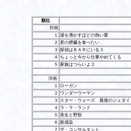
順位
邦画
１
湯を沸かすほどの熱い愛
２
君の膵臓を食べたい
３
探偵はＢＡＲにいる３
４
ちょっと今から仕事やめてくる
５
家族はつらいよ２
洋画
１
ローガン
２
ワンダーウーマン
３
スター・ウォーズ 最後のジェダイ
４
ラ・ラ・ランド
５
美女と野獣
６
新感染
７
ザ・コンサルタント