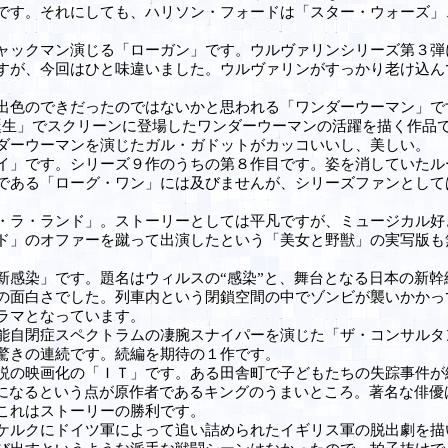
です。それにしても、ハリソン・フォードは「スター・ウォーズ」
ックマン演じる「ローガン」です。ウルヴァリンシリーズ第３弾
すが、今回はひと味違いました。ウルヴァリンがすっかり老け込ん
色のできだったのではないかと思われる「ワンダーウーマン」で
の誕生」でスクリーンに登場したワンダーウーマンの活躍を描く作
ダーウーマンを演じたガル・ガドットがカッコいいし、美しい。
」です。シリーズ９作のうちの第８作目です。姿を消していたル
である「ローグ・ワン」には及びませんが、シリーズファンとして
ラ・ランド」。ストーリーとしては平凡ですが、ミュージカル好
ド」のオファーを蹴って出演したという「美女と野獣」の実写版も
感染」です。題名はウィルスの“感染”と、舞台となる日本の新幹
の面白さでした。列車内という閉鎖空間の中でゾンビが襲いかかっ
ラマとなっています。
自閉症スペクトラムの凄腕スナイパーを演じた「ザ・コンサルタ
と驚きの連続です。続編を期待の１作です。
の映画化の「ＩＴ」です。ある田舎町で子どもたちの失踪事件が
在になるという点が原作者であるキングのうまいところ。著名な俳
これはストーリーの勝利です。
ルクにドイツ軍によって追い詰められたイギリス軍の脱出劇を描