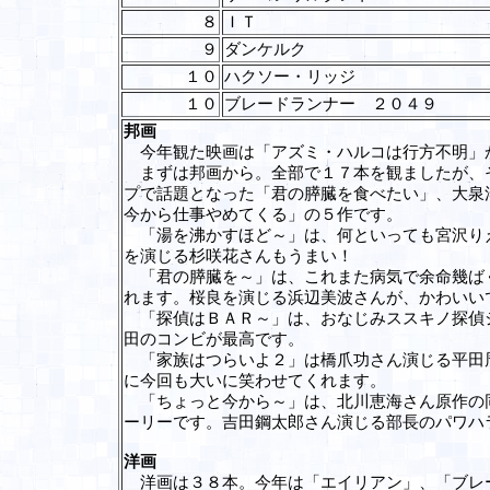
８
ＩＴ
９
ダンケルク
１０
ハクソー・リッジ
１０
ブレードランナー ２０４９
邦画
今年観た映画は「アズミ・ハルコは行方不明」
まずは邦画から。全部で１７本を観ましたが、そ
プで話題となった「君の膵臓を食べたい」、大泉
今から仕事やめてくる」の５作です。
「湯を沸かすほど～」は、何といっても宮沢りえ
を演じる杉咲花さんもうまい！
「君の膵臓を～」は、これまた病気で余命幾ばく
れます。桜良を演じる浜辺美波さんが、かわいい
「探偵はＢＡＲ～」は、おなじみススキノ探偵シ
田のコンビが最高です。
「家族はつらいよ２」は橋爪功さん演じる平田周
に今回も大いに笑わせてくれます。
「ちょっと今から～」は、北川恵海さん原作の同
ーリーです。吉田鋼太郎さん演じる部長のパワハ
洋画
洋画は３８本。今年は「エイリアン」、「ブレー