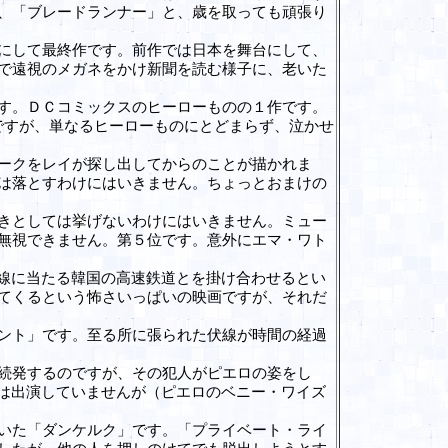
、「ブレードランナー」と、歳を取っても頑張り
にして最終作です。前作では日本を舞台にして、
で遠視のメガネをかけ新聞を読む様子に、老いた
す。ＤＣコミックスのヒーローものの１作です。
品ですが、単なるヒーローものにとどまらず、泣かせ
ークをレイが探し出してからのことが描かれま
は落とすわけにはいきません。ちょっとおまけの
きとしては挙げないわけにはいきません。ミュー
無視できません。第５位です。意外にエマ・ワト
線に当たる韓国の高速鉄道とを掛け合わせるとい
てくるという怖さいっぱいの映画ですが、それだ
ント」です。至る所に張られた伏線が時間の経過
続発するのですが、その犯人がピエロの姿をし
優は出演していませんが（ピエロのベニー・ワイズ
いた「ダンケルク」です。「プライベート・ライ