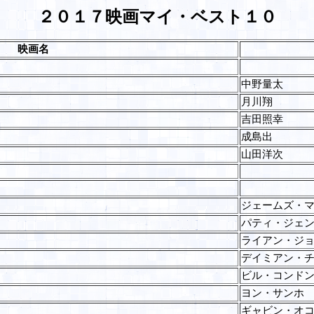
２０１７映画マイ・ベスト１０
映画名
中野量太
月川翔
吉田照幸
成島出
山田洋次
ジェームズ・
パティ・ジェ
ライアン・ジ
デイミアン・
ビル・コンド
ヨン・サンホ
ギャビン・オ