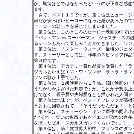
が、期待ほどではなかったというのが正直な感想
ます。
さて、ベスト１０ですが、第１位はヒュー・ジャ
何だか安っぽいヒーローになった感があったので
ヒーローの悲しさを感じてしまいました。
第２位は、このところのヒーロー映画の中では出
「バットマン vs スーパーマン ジャスティス
るシーンもあって楽しみことができました。ワン
第３位は、「スター・ウォーズ 最後のジェダイ
す。ストーリーとしては、昨年のスピンオフ作品
第３位です。
第４位は、アカデミー賞作品賞を受賞した「ラ・
ジカルといえばエマ・ワトソンが「ラ・ラ・ラン
ソンの歌が上手でした。
第６位は、Ｂ級映画から１作品。韓国映画の「新
うなかなかふざけた邦題ですが、これが予想以上
けでなく、親子愛や夫婦愛なども描かれた人間ド
第７位は地味ですが、ベン・アフレックが高機能
とともに回収されて、「そうだったんだぁ！」
第８位は、スティーヴン・キング原作の同名小説
た“それ”。笑いの象徴であるピエロが恐怖の存
を演じたビル・スカルスガルドくらいです。）、
第９位は、第二次世界大戦中、フランスのダンケ