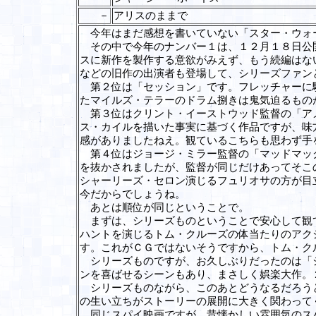
－
アリスのままで
今年はまだ感想を書いていない「スター・ウォ
その中で今年のナンバー１は、１２月１８日公開
スに新作を製作する意欲がみえず、もう続編はな
などの旧作の出演者も登場して、シリーズファン
第２位は「セッション」です。フレッチャーに騙
たマイルズ・テラーのドラム捌きは鬼気迫るもの
第３位はクリント・イーストウッド監督の「アメ
ス・カイルを描いた事実に基づく作品ですが、味
感がありましたねえ。観ているこちらも思わず手
第４位はジョージ・ミラー監督の「マッドマック
を抜かされましたが、監督が同じだけあってそこ
シャーリーズ・セロン演じるフュリオサの方が目
今だからでしょうね。
あとは順位が同じということで。
まずは、シリーズものということで安心して観て
ハントを演じるトム・クルーズの体当たりのアク
す。これがＣＧではないそうですから、トム・ク
シリーズものですが、お久しぶりだったのは「ジ
ンを喜ばせるシーンもあり、まさしく娯楽大作。
シリーズものながら、このあとどうなるだろうと
の生い立ちがストーリーの展開に大きく関わって
同じスパイ映画ですが、昔懐かしい雰囲気のスパ