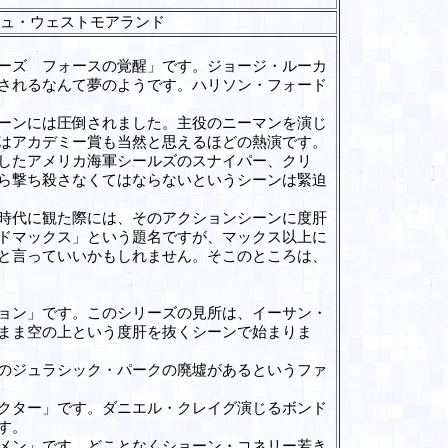
シュ・ウェストモアランド
ーズ フォースの覚醒」です。ジョージ・ルーカ
されるなんて夢のようです。ハリソン・フォード
ーンには圧倒されました。主役のニーマンを演じ
はアカデミー賞も当然と思えるほどの熱演です。
したアメリカ海軍シールズのスナイパー、クリ
ら撃ち殺さなくてはならないというシーンは緊迫
時代に観た際には、そのアクションシーンに度肝
ドマックス」という題名ですが、マックス以上に
と言っていいかもしれません。そこのところは、
ョン」です。このシリーズの見所は、イーサン・
まま空の上という度肝を抜くシーンで始まりま
のジュラシック・パークの廃墟があるというファ
クター」です。ダニエル・クレイグ演じるボンド
す。
メン」です。どことなくショーン・コネリー若き