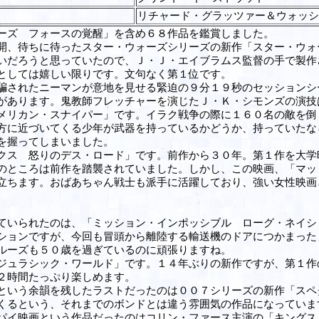
リチャード・グラッツァー＆ウォッ
ーズ フォースの覚醒」を含め６８作品を鑑賞しました。
、待ちに待ったスター・ウォーズシリーズの新作「スター・ウォ
いだろうと思っていたので、Ｊ・Ｊ・エイブラムス監督の手で製作
としては嬉しい限りです。文句なく第１位です。
されたニーマンが意地を見せる緊迫の９分１９秒のセッションシ
があります。鬼教師フレッチャーを演じたＪ・Ｋ・シモンズの演技
リカン・スナイパー」です。イラク戦争の際に１６０名の敵を倒
方に近づいてくる少年が武器を持っているかどうか、持っていたな
を握ってしまいました。
ス 怒りのデス・ロード」です。前作から３０年。第１作を大学
のところは前作を踏襲されていました。しかし、この映画、「マッ
立ちます。おばあちゃん戦士も派手に活躍しており、強い女性映画
いられたのは、「ミッション・インポッシブル ローグ・ネイシ
ションですが、今回も冒頭から離陸する輸送機のドアにつかまった
ルーズも５０歳を過ぎているのに頑張りますね。
ュラシック・ワールド」です。１４年ぶりの新作ですが、第１作
２時間たっぷり楽しめます。
いう余韻を残したラストだったのは００７シリーズの新作「スペ
くるという、それまでのボンドとは違う雰囲気の作品になっていま
イ映画という作品だったのはコリン・ファース主演の「キングス