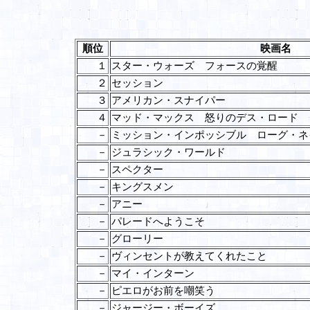
順位
映画名
１
スター・ウォーズ フォースの覚醒
２
セッション
３
アメリカン・スナイパー
４
マッド・マックス 怒りのデス・ロード
－
ミッション・インポッシブル ローグ・ネ
－
ジュラシック・ワールド
－
スペクター
－
キングスメン
－
アニー
－
パレードへようこそ
－
グローリー
－
ヴィンセントが教えてくれたこと
－
マイ・インターン
－
ピエロがお前を嘲笑う
－
ジャージー・ボーイズ