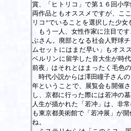
賞、「ヒトリコ」で第１６回小学
両作品ともオススメですが、ここ
リコ”でいることを選択した少女
もう一人、女性作家に注目です
ぶさん。廃部となる社会人野球チ
ムセットにはまだ早い」もオス
ベルリンに留学した音大生が時代
前夜」はそれとはまったく毛色
時代小説からは澤田瞳子さんの
年ということで、展覧会も開催
し、京都に行った際には若冲の
人生が描かれた「若冲」は、非常
も東京都美術館で「若冲展」が開
ね。