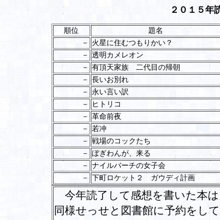
２０１５年
順位
題名
－
火星に住むつもりかい？
－
透明カメレオン
－
有頂天家族 二代目の帰朝
－
長いお別れ
－
永い言い訳
－
ヒトリコ
－
革命前夜
－
若冲
－
戦場のコックたち
－
ぼぎわんが、来る
－
ナイルバーチの女子会
－
下町ロケット２ ガウディ計画
今年読了して感想を書いた本は
同様せっせと図書館に予約をして