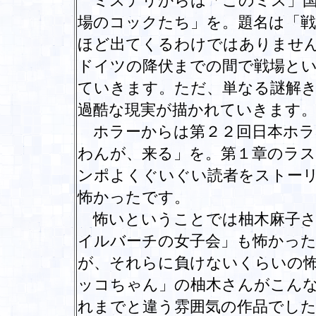
ミステリからは「このミス」国
場のコックたち」を。題名は「
ほど出てくるわけではありませ
ドイツの降伏までの間で戦場とい
ていきます。ただ、単なる謎解
過酷な現実が描かれていきます
ホラーからは第２２回日本ホラ
わんが、来る」を。第１章のラ
ンポよくぐいぐい読者をストー
怖かったです。
怖いということでは柚木麻子さ
イルバーチの女子会」も怖かっ
が、それらに負けないくらいの
ッコちゃん」の柚木さんがこん
れまでと違う雰囲気の作品でした