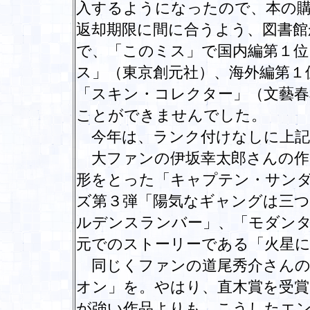
入するようになったので、本の
返却期限に間に合うよう、図書館
で、「このミス」で国内編第１位
ス」（東京創元社）、海外編第１
「スキン・コレクター」（文藝春
ことができませんでした。
今年は、ランク付けなしに上記
大ファンの伊坂幸太郎さんの作
形をとった「キャプテン・サン
ズ第３弾「陽気なギャングは三
ルデンスランバー」、「モダン
元でのストーリーである「火星
同じくファンの道尾秀介さんの
オン」を。やはり、直木賞を受賞
が強い作品よりも、こうしたエ