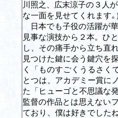
川照之、広末涼子の３人
な一面を見せてくれます｡
日本でも子役の活躍が華
見事な演技から２本。ひ
し、その痛手から立ち直
見つけた鍵に会う鍵穴を
く「ものすごくうるさく
とつは、アカデミー賞に
た「ヒューゴと不思議な
監督の作品とは思えない
ており、僕は好きでした