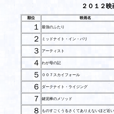
２０１２映
順位
映画名
１
最強のふたり
２
ミッドナイト・イン・パリ
３
アーティスト
４
わが母の記
５
００７スカイフォール
６
ダークナイト・ライジング
７
鍵泥棒のメソッド
８
ものすごくうるさくてありえないほど近