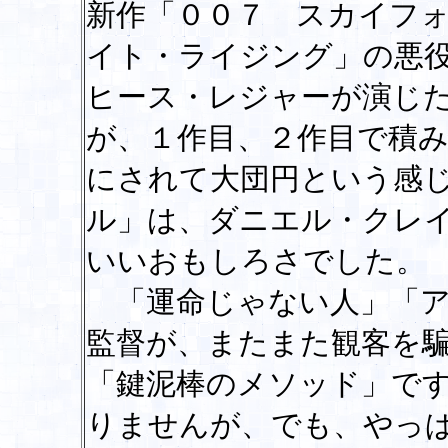
新作「００７ スカイフ
イト・ライジング」の悪
ヒース・レジャーが演じ
が、１作目、２作目で積
にされて大団円という感
ル」は、ダニエル・クレ
いいおもしろさでした。
「運命じゃない人」「ア
監督が、またまた観客を
「鍵泥棒のメソッド」で
りませんが、でも、やっ