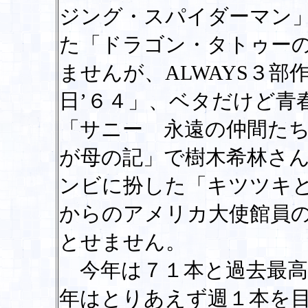
ジング・スパイダーマン
た「ドラゴン・タトゥー
ませんが、ALWAYS３部作
日’６４」、ベタだけど青
「サニー 永遠の仲間た
が母の記」で樹木希林さ
ンビに扮した「キツツキ
からのアメリカ大使館員
とせません。
今年は７１本と過去最高
年はとりあえず週１本を