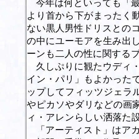
今年は何といっても「最
より首から下がまったく
ない黒人男性ドリスとの
の中にユーモアを生み出
ーンも二人の性に関する
久しぷりに観たウディ・
イン・パリ」もよかった
ップしてフィッツジェラ
やピカソやダリなどの画
ィ・アレンらしい洒落た
「アーティスト」はアカ