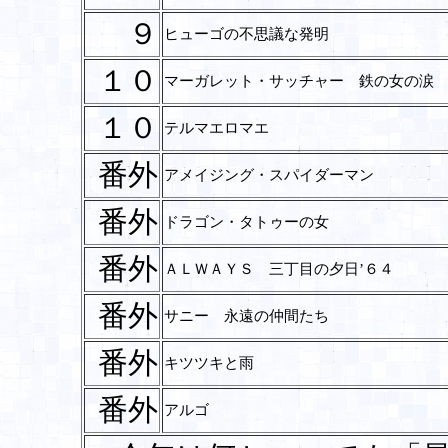
９
ヒューゴの不思議な発明
１０
マーガレット・サッチャー 鉄の女の涙
１０
テルマエロマエ
番外
アメイジング・スパイダーマン
番外
ドラゴン・タトゥーの女
番外
ＡＬＷＡＹＳ 三丁目の夕日’６４
番外
サニー 永遠の仲間たち
番外
キツツキと雨
番外
アルゴ