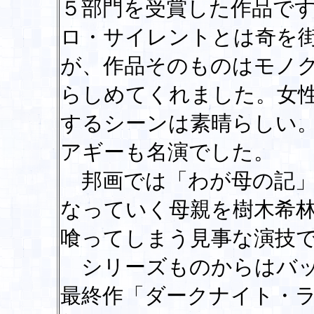
５部門を受賞した作品で
ロ・サイレントとは奇を
が、作品そのものはモノ
らしめてくれました。女
するシーンは素晴らしい
アギーも名演でした。
邦画では「わが母の記」
なっていく母親を樹木希
喰ってしまう見事な演技
シリーズものからはバッ
最終作「ダークナイト・