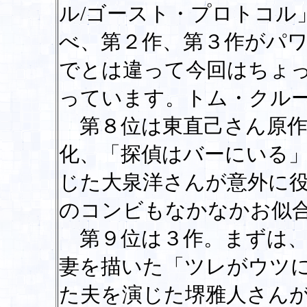
ル/ゴースト・プロトコル
べ、第２作、第３作がパ
でとは違って今回はちょ
っています。トム・クル
第８位は東直己さん原作
化、「探偵はバーにいる
じた大泉洋さんが意外に
のコンビもなかなかお似
第９位は３作。まずは、
妻を描いた「ツレがウツ
た夫を演じた堺雅人さん