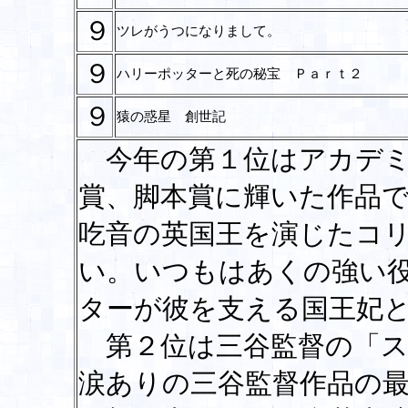
９
ツレがうつになりまして。
９
ハリーポッターと死の秘宝 Ｐａｒｔ２
９
猿の惑星 創世記
今年の第１位はアカデミ
賞、脚本賞に輝いた作品
吃音の英国王を演じたコ
い。いつもはあくの強い
ターが彼を支える国王妃
第２位は三谷監督の「ス
涙ありの三谷監督作品の