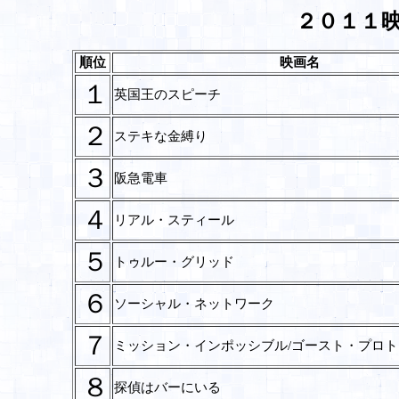
２０１１
順位
映画名
１
英国王のスピーチ
２
ステキな金縛り
３
阪急電車
４
リアル・スティール
５
トゥルー・グリッド
６
ソーシャル・ネットワーク
７
ミッション・インポッシブル/ゴースト・プロト
８
探偵はバーにいる