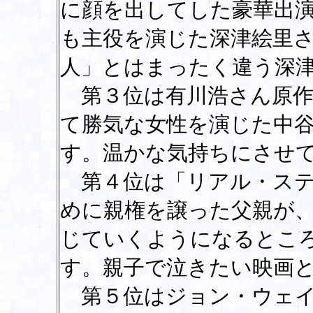
に顔を出してした豪華出
も主役を演じた深津絵里
人」とはまったく違う深
第３位は有川浩さん原作
て勝気な女性を演じた中
す。温かな気持ちにさせ
第４位は「リアル・ステ
めに親権を譲った父親が
じていくようになるとこ
す。親子で泣きたい映画
第５位はジョン・ウェイ