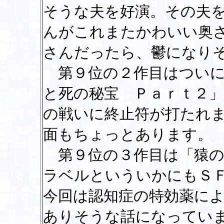
そうな夫を好演。その夫
んがこれまたかわいい奥
さんだったら、鬱になり
第９位の２作目はついに
と死の秘宝 Ｐａｒｔ２
の戦いに終止符が打たれ
面もちょっとあります。
第９位の３作目は「猿の
ラベルといういかにもＳ
今回は認知症の特効薬に
ありそうな話になってい