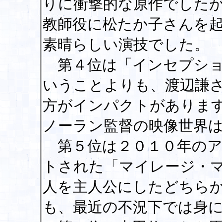
りに衝撃的な原作でした
教師役に松たか子さんを
素晴らしい演技でした。
第４位は「インセプショ
いうことよりも、渡辺謙
方がインパクトがありま
ノーラン監督の映像世界
第５位は２０１０年のア
トされた「マイレージ・
人を主人公にしたどちら
も、最近の不況下では身