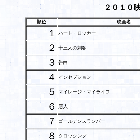
２０１０
順位
映画名
１
ハート・ロッカー
２
十三人の刺客
３
告白
４
インセプション
５
マイレージ・マイライフ
６
悪人
７
ゴールデンスランバー
８
クロッシング