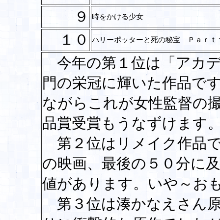
９
時をかける少女
１０
ハリーポッターと死の秘宝 Ｐａｒｔ
今年の第１位は「アカデ
門の栄冠に輝いた作品で
ながらこれが女性監督の
品賞受賞もうなずけます
第２位はリメイク作品で
の映画、最後の５０分に
値があります。いや～お
第３位は湊かなえさん原