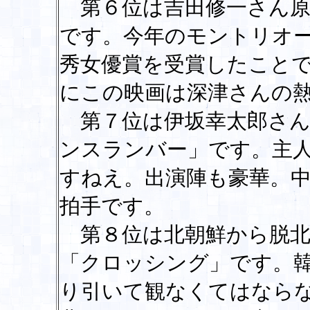
第６位は吉田修一さん原
です。今年のモントリオ
秀女優賞を受賞したこと
にこの映画は深津さんの
第７位は伊坂幸太郎さん
ンスランバー」です。主
すねえ。出演陣も豪華。
拍手です。
第８位は北朝鮮から脱北
「クロッシング」です。
り引いて観なくてはなら