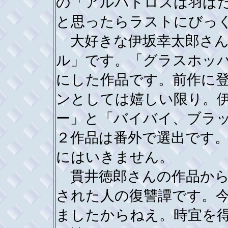
の「アルバトロスは羽ば
と思ったらラストにびっ
大好きな伊坂幸太郎さん
ル」です。「グラスホッ
にした作品です。前作に
ンとしては嬉しい限り。
ー」と「バイバイ、ブラ
２作品は番外で選出です
にはいきません。
貫井徳郎さんの作品から
された人の復讐譚です。
ましたからねえ。時宜を