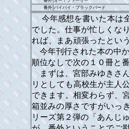
番外
オー！ファーザー
番外
バイバイ・ブラックバード
今年感想を書いた本は全
でした。仕事が忙しくな
れば、まあ頑張ったとい
今年刊行された本の中か
順位なしで次の１０冊と
まずは、宮部みゆきさん
リとしても高校生が主人
できます。相変わらず、
箱並みの厚さですがいっ
リーズ第２弾の「あんじ
が、番外ということでご