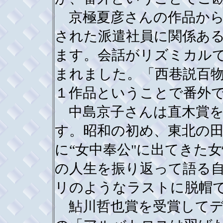
京極夏彦さんの作品から
された派遣社員に関係あ
ます。会話がリズミカル
まれました。「西巷説百
１作品ということで番外
中島京子さんは直木賞を
す。昭和の初め、東北の
に“女中奉公"に出てきた
の人生を振り返って語る
リのようなラストに脱帽
鮎川哲也賞を受賞してデ