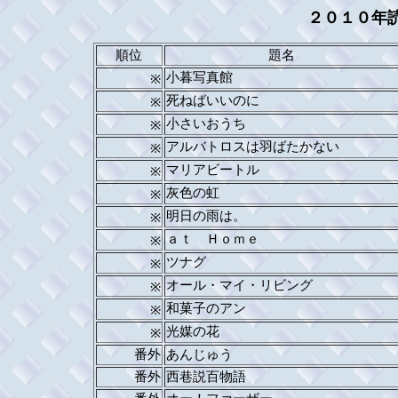
２０１０年
順位
題名
小暮写真館
※
死ねばいいのに
※
小さいおうち
※
アルバトロスは羽ばたかない
※
マリアビートル
※
灰色の虹
※
明日の雨は。
※
ａｔ Ｈｏｍｅ
※
ツナグ
※
オール・マイ・リビング
※
和菓子のアン
※
光媒の花
※
番外
あんじゅう
番外
西巷説百物語