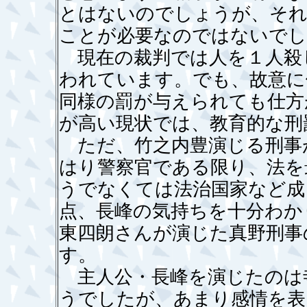
とはないのでしょうが、それ
ことが必要なのではないでし
現在の裁判では人を１人殺
われています。でも、故意に
同様の罰が与えられても仕方
が高い現状では、教育的な刑
ただ、竹之内豊演じる刑事
はり警察官である限り、法を
うでなくては法治国家など成
点、長峰の気持ちを十分わか
東四朗さんが演じた真野刑事
す。
主人公・長峰を演じたのは
うでしたが、あまり感情を表