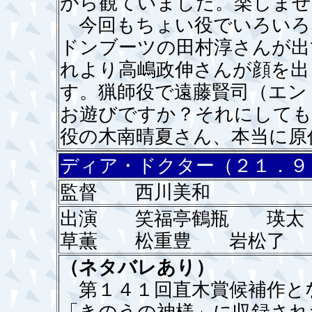
がら観ていました。楽しませ
今回もちょい役でいろいろ
ドンブーツの田村淳さんが出
れより高嶋政伸さんが顔を出
す。猟師役で遠藤賢司（エン
お遊びですか？それにしても
役の木南晴夏さん、本当に原
ディア・ドクター（２１．９
監督 西川美和
出演 笑福亭鶴瓶 瑛太
草薫 松重豊 岩松了
（ネタバレあり）
第１４１回直木賞候補作と