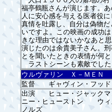
人口１５００人の僻地の村
福亭鶴瓶さんが演じます。あ
人に安心感を与える医者役に
真情を吐露し、自分は偽物だ
いですよ。この映画の成功は
きな理由ではないかなあと思
演じたのは余貴美子さん。刑
とを聞いたときの表情が何と
ラストシーンも素敵でした
ウルヴァリン Ｘ－ＭＥＮ 
監督 ギャヴィン・フッド
出演 ヒュー・ジャック
ニー・ヒューストン ウィ
ノルズ