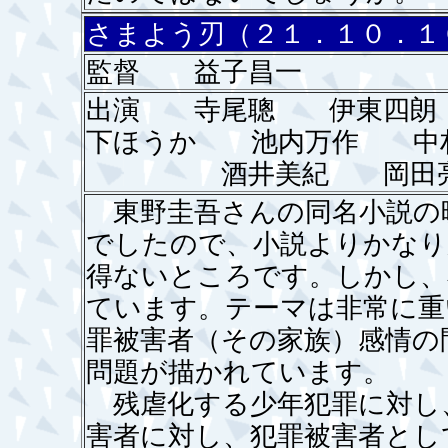
さまよう刃（２１．１０．１
監督 益子昌一
出演 寺尾聰 伊東四朗
下ほうか 池内万作 中
酒井美紀 岡田亮輔
東野圭吾さんの同名小説の
でしたので、小説よりかなり
得ないところです。しかし、
ています。テーマは非常に重
罪被害者（その家族）感情の
問題が描かれています。
残虐化する少年犯罪に対し、
害者に対し、犯罪被害者とし