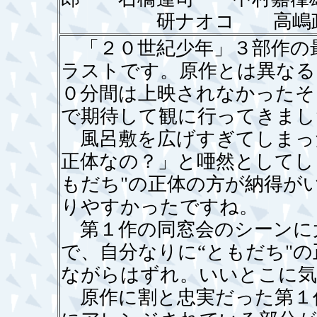
研ナオコ 高嶋政伸
「２０世紀少年」３部作の
ラストです。原作とは異なる
０分間は上映されなかったそ
で期待して観に行ってきまし
風呂敷を広げすぎてしまっ
正体なの？」と唖然としてし
もだち"の正体の方が納得が
りやすかったですね。
第１作の同窓会のシーンに
で、自分なりに“ともだち"
ながらはずれ。いいとこに気
原作に割と忠実だった第１