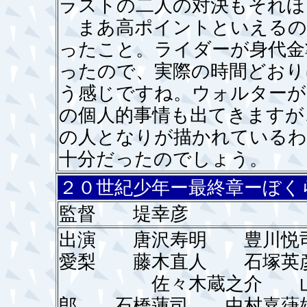
ラストの二人の対決もそれほ
まあ高ポイントといえるの
ったこと。ライダーが身代金
ったので、実際の時間どおり
う感じですね。ウォルターが
の個人的事情も出てきますが
の人となりが描かれているわ
十分だったのでしょう。
２０世紀少年ー最終章ーぼく
監督 堤幸彦
出演 唐沢寿明 豊川悦
愛梨 藤木直人 石塚英
佐々木蔵之介 山寺
郎 石橋蓮司 中村嘉葎