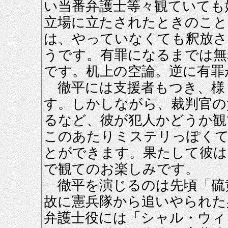
い当番弁護士等々観ていても
立場に立たされたときのこと
は、やっていなくても釈放さ
うです。有罪になるまでは無
です。机上の空論。逆に有罪
徹平には支援者もつき、様
す。しかしながら、裁判官の
るなど、彼が犯人かどうか観
このあたりミステリっぽく
とができます。果たして彼は
で観てのお楽しみです。
徹平を演じるのは先頃「硫
故に憲兵隊から追いやられた
弁護士役には「シャル・ウィ