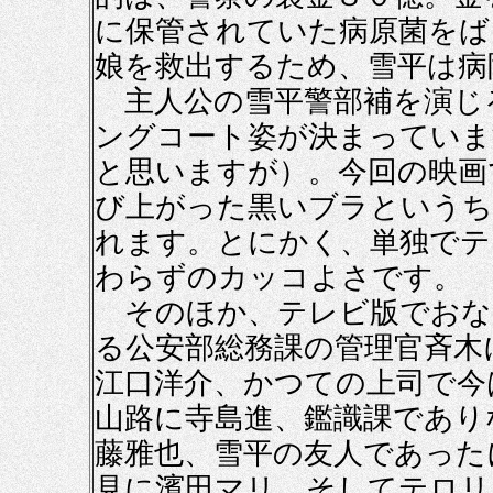
に保管されていた病原菌をば
娘を救出するため、雪平は病
主人公の雪平警部補を演じ
ングコート姿が決まっていま
と思いますが）。今回の映画
び上がった黒いブラというち
れます。とにかく、単独でテ
わらずのカッコよさです。
そのほか、テレビ版でおな
る公安部総務課の管理官斉木
江口洋介、かつての上司で今
山路に寺島進、鑑識課であり
藤雅也、雪平の友人であった
見に濱田マリ。そしてテロリ