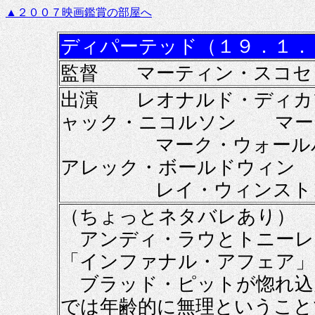
▲２００７映画鑑賞の部屋へ
ディパーテッド（１９．１．
監督 マーティン・スコセ
出演 レオナルド・ディ
ャック・ニコルソン マー
マーク・ウォールバ
アレック・ボールドウィン
レイ・ウィンストン 
（ちょっとネタバレあり）
アンディ・ラウとトニーレ
「インファナル・アフェア」
ブラッド・ピットが惚れ込
では年齢的に無理ということ