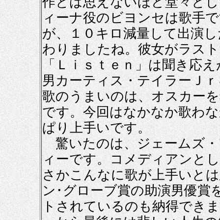
作とは思えないほど堂々とし
ィーナ役のビヨンセは歌手で
が、１０キロ減量して出演し
わりましたね。彼女がラスト
「Ｌｉｓｔｅｎ」は聞き応え
男カーティス・テイラーＪｒ
歌のうまいのは、オスカーを
です。今回はなかなか歌わな
ぱり上手いです。
驚いたのは、ジェームズ・
ィーです。コメディアンとし
さかこんなに歌が上手いとは
ン･グローブ賞の助演男優賞
トされているのも納得できま