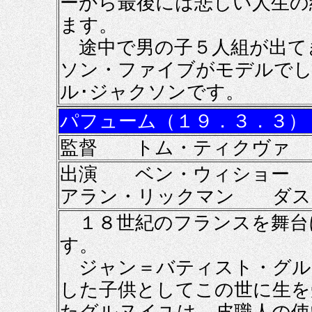
ーから最後には悲しい人生の
ます。
途中で男の子５人組が出て
ソン・ファイブがモデルでし
ル･ジャクソンです。
パフューム（１９．３．３）
監督 トム・ティクヴァ
出演 ベン・ウィショー
アラン・リックマン ダス
１８世紀のフランスを舞台
す。
ジャン＝バティスト・グル
した子供としてこの世に生を