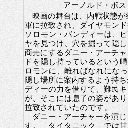
アーノルド・ボス
映画の舞台は、内戦状態が
軍に拉致され、ダイヤモンド
ソロモン・バンディーは、ピ
ヤを見つけ、穴を掘って隠し
商売にするダニー・アーチャ
ドを隠し持っているという噂
ロモンに、離ればなれになっ
隠し場所に案内するよう持ち
ディーの力を借りて、難民キ
が、そこには息子の姿があり
拉致されていたのです。
ダニー・アーチャーを演じ
す。「タイタニック」では甘