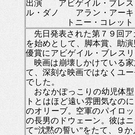
出演 アビゲイル・ブレ
ル・ダノ アラン・アーキ
トニー・コレット 
先日発表された第７９回ア
を始めとして、脚本賞、助演
優賞にアビゲイル・ブレスリ
映画は崩壊しかけている家
て、深刻な映画ではなくユー
でした。
おなかぽっこりの幼児体型
トとはほど遠い雰囲気なのに
のオリーブ。空軍のパイロッ
の長男のドウェーン。彼はニ
て“沈黙の誓い”をたて、９