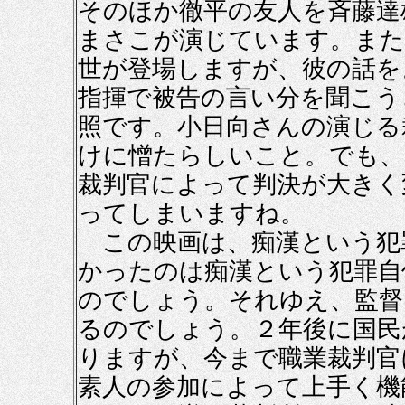
そのほか徹平の友人を斉藤達
まさこが演じています。また
世が登場しますが、彼の話を
指揮で被告の言い分を聞こう
照です。小日向さんの演じる
けに憎たらしいこと。でも、
裁判官によって判決が大きく
ってしまいますね。
この映画は、痴漢という犯
かったのは痴漢という犯罪自
のでしょう。それゆえ、監督
るのでしょう。２年後に国民
りますが、今まで職業裁判官
素人の参加によって上手く機