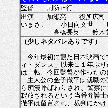
監督 周防正行
出演 加瀬亮 役所広司
いまさこ 小日向文世 
高橋長英 鈴木蘭
（少しネタバレありです）
今年最初に観た日本映画で
ィ・ダンス」以来１１年ぶり
は一転、今回監督が作ったの
主人公の金子徹平は就職の
ら痴漢呼ばわりされ、警察に
釈放されるという当番弁護士
徹平は留置され、裁判にかけ