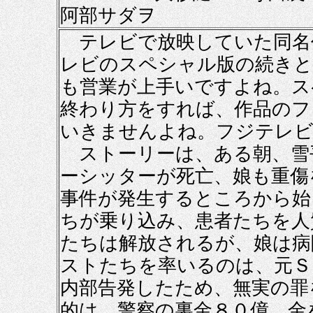
阿部サダヲ
テレビで放映していた同名
レビのスペシャル版の続きと
も営業が上手いですよね。ス
終わり方をすれば、作品のフ
いきませんよね。フジテレビ
ストーリーは、ある朝、雪
ーシッターが死亡、娘も重傷
事件が発生するところから始
ちが乗り込み、患者たちを人
たちは解放されるが、娘は病
ストたちを率いるのは、元Ｓ
内部告発したため、無実の罪
的は、警察の裏金８０億。金