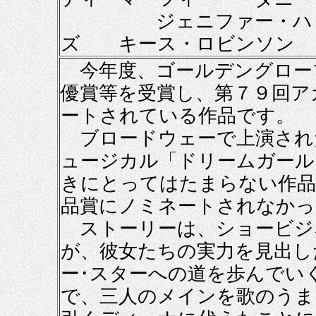
ジェニファー・ハドソ
ズ キース・ロビンソン
今年度、ゴールデングロー
優賞等を受賞し、第７９回ア
ートされている作品です。
ブロードウェーで上演され
ュージカル「ドリームガール
きにとってはたまらない作品
品賞にノミネートされなかっ
ストーリーは、ショービジ
が、彼女たちの実力を見出し
ー･スターへの道を歩んでい
で、三人のメインを歌のうま