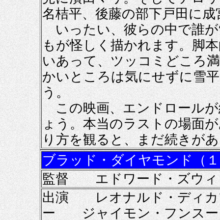
名桔平、後藤の部下戸田に成
いったい、彼らの中で誰が“
もが怪しく描かれます。脚本
いあって、ツッコミどころ満
かいところは気にせずに雪平
う。
この映画、エンドロールが
ょう。本当のラストの場面が
り方を観ると、まだ続きがあ
ブラッド・ダイヤモンド（１
監督 エドワード・ズウィ
出演 レオナルド・ディカ
ー ジャイモン・フンス