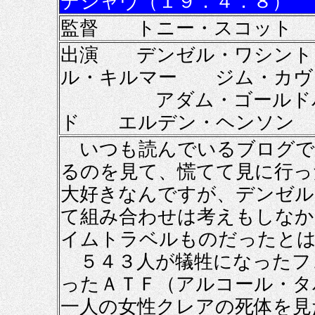
デジャヴ（１９．４．８）
監督 トニー・スコット
出演 デンゼル・ワシン
ル・キルマー ジム・カヴ
アダム・ゴールドバー
ド エルデン・ヘンソン
いつも読んでいるブログで
るのを見て、慌てて見に行っ
大好きなんですが、デンゼル
て組み合わせは考えもしなか
イムトラベルものだったとは
５４３人が犠牲になったフ
ったＡＴＦ（アルコール・タ
一人の女性クレアの死体を見