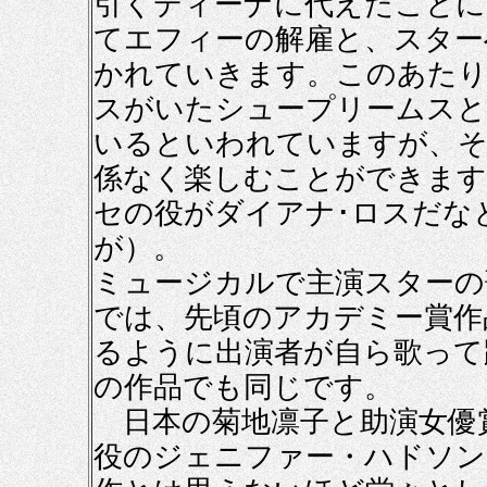
引くディーナに代えたことに
てエフィーの解雇と、スター
かれていきます。このあたり
スがいたシュープリームスと
いるといわれていますが、そ
係なく楽しむことができます
セの役がダイアナ･ロスだな
が）。
ミュージカルで主演スターの
では、先頃のアカデミー賞作
るように出演者が自ら歌って
の作品でも同じです。
日本の菊地凛子と助演女優
役のジェニファー・ハドソン