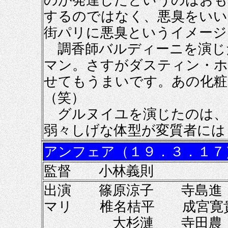
のが発達したというのはおも
するのではなく、悪臭をいい
街パリに悪臭というイメージ
調香師バルディーニを演じ
マン。さすがダスティン・ホ
せてもうまいです。あの化粧
（笑）
グルヌイユを演じたのは、
弱々しげな体型が変質者には
アンフェア（１９．３．１７
監督 小林義則
出演 篠原涼子 寺島進
マリ 椎名桔平 成宮寛
大杉漣 寺田農 