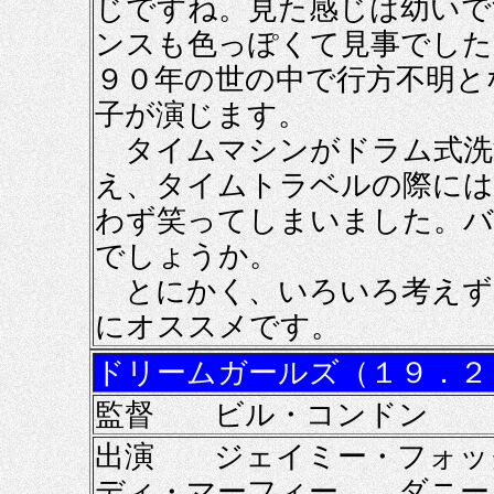
じですね。見た感じは幼いで
ンスも色っぽくて見事でした
９０年の世の中で行方不明と
子が演じます。
タイムマシンがドラム式洗
え、タイムトラベルの際には
わず笑ってしまいました。バ
でしょうか。
とにかく、いろいろ考えず
にオススメです。
ドリームガールズ（１９．２
監督 ビル・コンドン
出演 ジェイミー・フォ
ディ・マーフィー ダニー